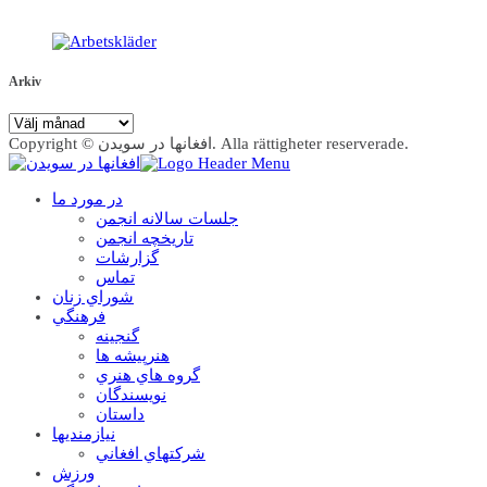
Arkiv
Arkiv
Copyright © افغانها در سویدن. Alla rättigheter reserverade.
در مورد ما
جلسات سالانه انجمن
تاریخچه انجمن
گزارشات
تماس
شوراي زنان
فرهنگي
گنجينه
هنرپيشه ها
گروه هاي هنري
نويسندگان
داستان
نيازمنديها
شرکتهاي افغاني
ورزش