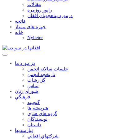
مقالات
راپور روزمره
درمورد پناهجويان افغان
فاتحه
چهره های ممتاز
خانه
Nyheter
در مورد ما
جلسات سالانه انجمن
تاریخچه انجمن
گزارشات
تماس
شوراي زنان
فرهنگي
گنجينه
هنرپيشه ها
گروه هاي هنري
نويسندگان
داستان
نيازمنديها
شرکتهاي افغاني