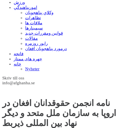
ورزش
امورپناهندگي
وکلاي پناهجويان
تظاهرات
ملاقات ها
سيمينارها
قوانين ومقررات جديد
مقالات
راپور روزمره
درمورد پناهجويان افغان
فاتحه
چهره های ممتاز
خانه
Nyheter
Skriv till oss
info@afghanha.se
نامه انجمن حقوقدانان افغان در
اروپا به سازمان ملل متحد و دیگر
نهاد بین المللی ذیربط