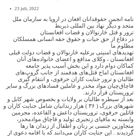
23 juli, 2022
نامه انجمن حقوقدانان افغان در اروپا به سازمان ملل
متحد و دیگر نهاد بین المللی ذیربط
ترور و قتل څارنوالان و قضات افغانستان
در دفاع از حق حیات و حقوق حقه انسانی همسلکان
مظلوم ما
تهدیدهای امنیتی برعلیه څارنوالان و قضات دولت قبلی
افغانستان ، وکلای مدافع و اعضای خانواده‌های آنان
کماکان دوام دارد و این بخش آسیب پذیر جامعه
افغانستان اماج قتل‌های هدفمند از جانب گروپ‌های
طالبان و ترور جنایت کاران حرفوی، و انتقام گیری
قاچاق‌چیان مواد مخدر و عاملین فسادهای بزرگ و سایر
تروریستان قرار دارند.
بعد از سیطره طالبان بر ولایات و بخصوص شهر کابل و
شهرهای بزرگ ( ۳۶ ) هزار زندانیان شامل جنایت کاران و
قاتلین حرفوی، تروریستان داعش و القاعده، مجرمین
وابسته به مافیای زنجیری تولید و قاچاق موادمخدر،
متجاوزین جنسی بر زنان و اطفال از زندان ها رها
گردیدند . این جنایت کاران می‌دانند که با اقامه دعوی از