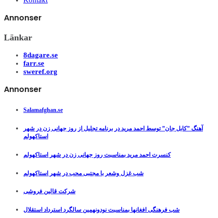
Kontakt
Annonser
Länkar
8dagare.se
farr.se
sweref.org
Annonser
Salamafghan.se
آهنگ ”کابل جان” توسط احمد مرید در برنامه تجلیل از روز جهانی زن در شهر
استاکهولم
کنسرت احمد مرید بمناسبت روز جهانی زن در شهر استاکهولم
شب غزل وشعر با مجتبی محب در شهر استاکهولم
شرکت قالین فروشی
شب فرهنگی افغانها بمناسبت نودونهمین سالگرد استرداد استقلال