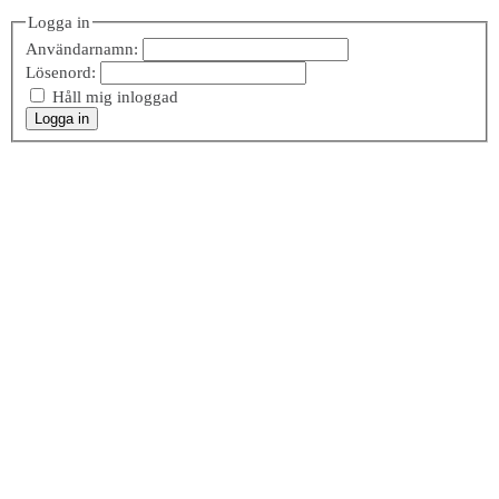
Logga in
Användarnamn:
Lösenord:
Håll mig inloggad
Logga in