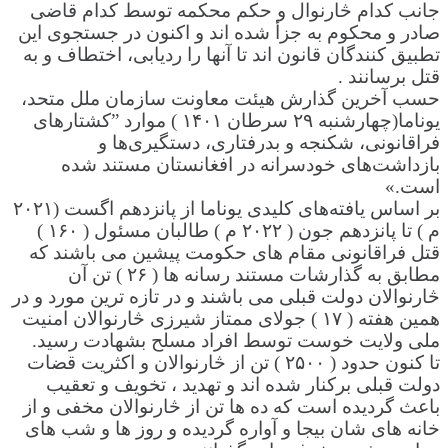
جانب کدام څارنوال و حکم محکمه توسط کدام قاضی
صادر و محکوم به جزأ شده اند و اکنون در جستجوی این
تطبیق کنندگان قانون اند تا آنها را ردیابی، اختطاف و به
قتل برسانند .
حسب آخرین گذارش هیئت معاونت سازمان ملل متحد،
یوناما(چهارشنبه ۲۹ سرطان ۱۴۰۱ ) موارد ”کشتارهای
فراقانونی، شکنجه و بدرفتاری، دستگیری‌ها و
بازداشت‌های خودسرانه در افغانستان مستند شده
است.»
بر اساس یافته‌های کلیدی یوناما از پانزدهم اگست (۲۰۲۱
م ) تا پانزدهم جون ( ۲۰۲۲ م ) طالبان مسئول ( ۱۶۰ )
قتل فراقانونی مقام های حکومت پیشین می باشند که
مطابق به گذارشات مستند رسانه ها ( ۲۶ ) تن آن
څارنوالان دولت قبلی می باشند و در تازه ترین مورد و در
همین هفته ( ۱۷ ) جولای ممتاز شیرزی څارنوالان امنیت
ملی ولایت خوست توسط افراد مسلح بشهادت رسید.
تا کنون حدود ( ۲۵۰۰ ) تن از څارنوالان و اکثریت قضات
دولت قبلی برکنار شده اند و تهدید ، تخویف و تعقیب
باعث گردیده است که ده ها تن از څارنوالان مخفی و از
خانه های شان بیجا و آواره گردیده و روز ها و شب های