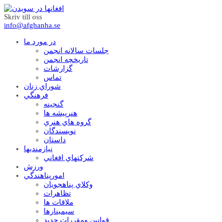
Skriv till oss
info@afghanha.se
در مورد ما
جلسات سالانه انجمن
تاریخچه انجمن
گزارشات
تماس
شوراي زنان
فرهنگي
گنجينه
هنرپيشه ها
گروه هاي هنري
نويسندگان
داستان
نيازمنديها
شرکتهاي افغاني
ورزش
امورپناهندگي
وکلاي پناهجويان
تظاهرات
ملاقات ها
سيمينارها
قوانين ومقررات جديد