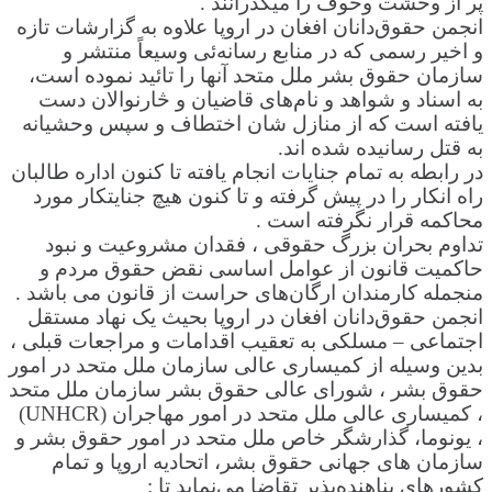
پر از وحشت وخوف را میگذرانند .
انجمن حقوق‌دانان افغان در اروپا علاوه به گزارشات تازه
و اخیر رسمی که در منابع رسانه‌ئی وسیعاً منتشر و
سازمان حقوق بشر ملل متحد آنها را تائيد نموده است،
به اسناد و شواهد و نام‌های قاضیان و څارنوالان دست
یافته است که از منازل شان اختطاف و سپس وحشیانه
به قتل رسانیده شده اند.
در رابطه به تمام جنایات انجام یافته تا کنون اداره طالبان
راه انکار را در پیش گرفته و تا کنون هیچ جنایتکار مورد
محاکمه قرار نگرفته است .
تداوم بحران بزرگ حقوقی ، فقدان مشروعیت و نبود
حاکمیت قانون از عوامل اساسی نقض حقوق مردم و
منجمله کارمندان ارگان‌های حراست از قانون می باشد .
انجمن حقوق‌دانان افغان در اروپا بحیث یک نهاد مستقل
اجتماعی – مسلکی به تعقیب اقدامات و مراجعات قبلی ،
بدین وسیله از کمیساری عالی سازمان ملل متحد در امور
حقوق بشر ، شورای عالی حقوق بشر سازمان ملل متحد
، کمیساری عالی ملل متحد در امور مهاجران (UNHCR)
، یونوما، گذارشگر خاص ملل متحد در امور حقوق بشر و
سازمان های جهانی حقوق بشر، اتحادیه اروپا و تمام
کشورهای پناهنده‌پذیر تقاضا می‌نماید تا :