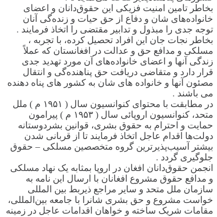
بخاطر تامین امنیت فزیکی این حقوق‌دانان و اعضای
خانواده‌های شان و دفاع از حق حیات و زنده‌گی آنان
توجه جدی را مبذول و تدابیر مقتضی را اتخاذ فرمایند .
بخاطر نجات جان این افراد تحصیل کرده، با تجربه ،
مسلکی و مدافع حق و عدالت در افغانستان که عملاً
زندگی آنها و اعضای خانواده‌های آن مورد تهدید جدی
قرار دارد و متقاضی دریافت حق پناهنده‌گی و انتقال
مصئون آنها و خانواده های شان به کشور های پناه دهنده
می باشند .
در مطابقت با محتوای کنوانسیون سال ( ۱۹۵۱ م ) ملل
متحد، کنوانسیون اروپائی سال ( ۱۹۵۳ م ) پیرامون
حمایت و احترام به حقوق بشری، قوانین بشردوستانه
دولت‌ها اقدام عاجل اتخاذ فرمایند تا از قربانی شدن
بیشتر آسیب‌پذیرترین گروه متخصصین مسلکی – حقوق
جلوگیری گردد .
انجمن حقوق‌دانان افغان در اروپا بمثابه یک نهاد مسلکی
و مدافع حقوق مشروع افغانان با ارسال این نامه به
سازمان ملل متحد و سایر مراجع ذیربط بین المللی
خواست مشروع و حق بشری شانرا با جامعه بین‌المللی،
مقامات شریک ساخته و خواهان اقدامات عاجل در زمینه