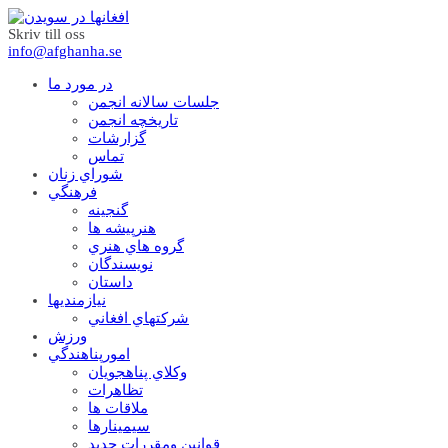
Skriv till oss
info@afghanha.se
در مورد ما
جلسات سالانه انجمن
تاریخچه انجمن
گزارشات
تماس
شوراي زنان
فرهنگي
گنجينه
هنرپيشه ها
گروه هاي هنري
نويسندگان
داستان
نيازمنديها
شرکتهاي افغاني
ورزش
امورپناهندگي
وکلاي پناهجويان
تظاهرات
ملاقات ها
سيمينارها
قوانين ومقررات جديد