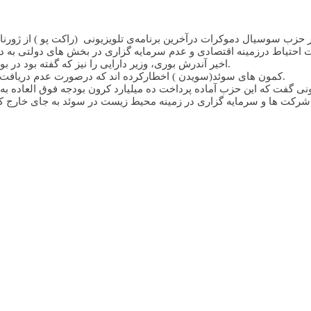
 حزب سوسیال دموکرات درآخرین برنامه‌ی تلویزیونی (راکت پو ) از ژور
ت احتیاط درزمینه اقتصادی و عدم سرمایه گزاری در بخش های دولتی به دل
اخیر آندرش بوری، وزیر دارایی را نیز که گفته بود در بودجه بهاره، پول های بیشتری در اختیار کمون ها گذاشته خواهدشد، ردکرد.
کمون های سوئد(سويدن ) اخطارکرده اند که درصورت عدم دریافت کمک های مالی فوق العاده، خطراخراج ۱۵هزار نفراز کمون ها وجوددارد.
ونی گفت که این حزب آماده پرداخت ده میلیارد کرون بودجه فوق العاده
رکت ها و سرمایه گزاری در زمینه محیط زیست در سوئد به جای خارج کش