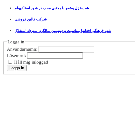
شب غزل وشعر با مجتبی محب در شهر استاکهولم
شرکت قالین فروشی
شب فرهنگی افغانها بمناسبت نودونهمین سالگرد استرداد استقلال
Logga in
Användarnamn:
Lösenord:
Håll mig inloggad
Logga in