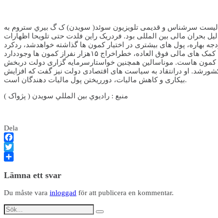
نالیست سرشناس و قدیمی تلویزیون سوئد( سويدن) ک گ بيري ستروم به
یل بحران مالی بین المللی بود. فردریک راین فلدت حتی تلویحا اظهارات
 به کمون هاست. موناسالین همچنین خواستارسرمایه گزاری دولت دربخش
ورشد. او درانتقاد به سیاست های اقتصادی دولت نیز گفت که افزایش
بیکاری و کاهش مالیات، دورریختن پول مالیات دهندگان است.
منبع : راديوي بين المللي سويدن ( پژواک )
Dela
Facebook
Twitter
Dela
Lämna ett svar
Du måste vara
inloggad
för att publicera en kommentar.