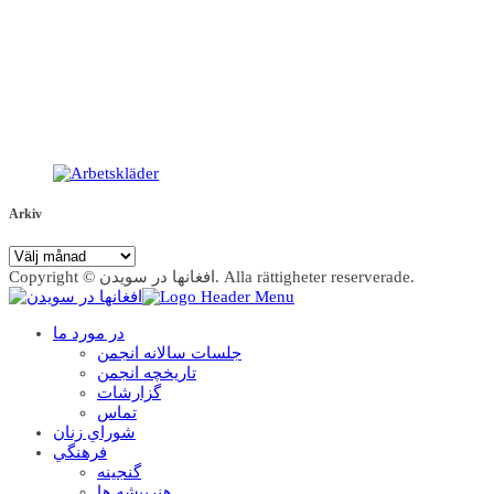
Arkiv
Arkiv
Copyright © افغانها در سویدن. Alla rättigheter reserverade.
در مورد ما
جلسات سالانه انجمن
تاریخچه انجمن
گزارشات
تماس
شوراي زنان
فرهنگي
گنجينه
هنرپيشه ها