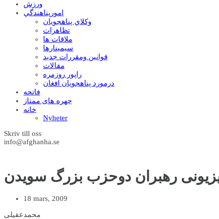
ورزش
امورپناهندگي
وکلاي پناهجويان
تظاهرات
ملاقات ها
سيمينارها
قوانين ومقررات جديد
مقالات
راپور روزمره
درمورد پناهجويان افغان
فاتحه
چهره های ممتاز
خانه
Nyheter
Skriv till oss
info@afghanha.se
یزیونی رهبران دوحزب بزرگ سويدن
18 mars, 2009
محمدعقیلی