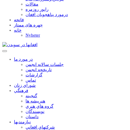
مقالات
راپور روزمره
درمورد پناهجويان افغان
فاتحه
چهره های ممتاز
خانه
Nyheter
در مورد ما
جلسات سالانه انجمن
تاریخچه انجمن
گزارشات
تماس
شوراي زنان
فرهنگي
گنجينه
هنرپيشه ها
گروه هاي هنري
نويسندگان
داستان
نيازمنديها
شرکتهاي افغاني