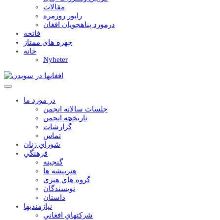
مقالات
راپور روزمره
درمورد پناهجويان افغان
فاتحه
چهره های ممتاز
خانه
Nyheter
در مورد ما
جلسات سالانه انجمن
تاریخچه انجمن
گزارشات
تماس
شوراي زنان
فرهنگي
گنجينه
هنرپيشه ها
گروه هاي هنري
نويسندگان
داستان
نيازمنديها
شرکتهاي افغاني