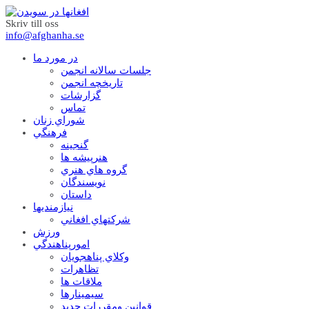
Skriv till oss
info@afghanha.se
در مورد ما
جلسات سالانه انجمن
تاریخچه انجمن
گزارشات
تماس
شوراي زنان
فرهنگي
گنجينه
هنرپيشه ها
گروه هاي هنري
نويسندگان
داستان
نيازمنديها
شرکتهاي افغاني
ورزش
امورپناهندگي
وکلاي پناهجويان
تظاهرات
ملاقات ها
سيمينارها
قوانين ومقررات جديد