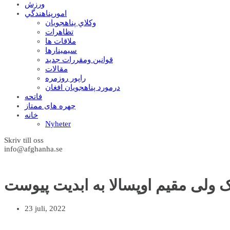
ورزش
امورپناهندگي
وکلاي پناهجويان
تظاهرات
ملاقات ها
سيمينارها
قوانين ومقررات جديد
مقالات
راپور روزمره
درمورد پناهجويان افغان
فاتحه
چهره های ممتاز
خانه
Nyheter
Skriv till oss
info@afghanha.se
 ولی مقیم اوپسالا به ابدیت پیوست
23 juli, 2022