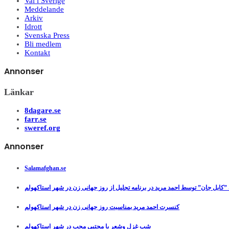
Val i Sverige
Meddelande
Arkiv
Idrott
Svenska Press
Bli medlem
Kontakt
Annonser
Länkar
8dagare.se
farr.se
sweref.org
Annonser
Salamafghan.se
”کابل جان” توسط احمد مرید در برنامه تجلیل از روز جهانی زن در شهر استاکهولم
کنسرت احمد مرید بمناسبت روز جهانی زن در شهر استاکهولم
شب غزل وشعر با مجتبی محب در شهر استاکهولم