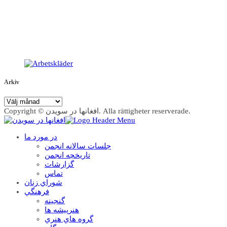
Arkiv
Arkiv
Copyright © افغانها در سویدن. Alla rättigheter reserverade.
در مورد ما
جلسات سالانه انجمن
تاریخچه انجمن
گزارشات
تماس
شوراي زنان
فرهنگي
گنجينه
هنرپيشه ها
گروه هاي هنري