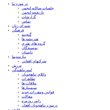
در مورد ما
جلسات سالانه انجمن
تاریخچه انجمن
گزارشات
تماس
شوراي زنان
فرهنگي
گنجينه
هنرپيشه ها
گروه هاي هنري
نويسندگان
داستان
نيازمنديها
شرکتهاي افغاني
ورزش
امورپناهندگي
وکلاي پناهجويان
تظاهرات
ملاقات ها
سيمينارها
قوانين ومقررات جديد
مقالات
راپور روزمره
درمورد پناهجويان افغان
فاتحه