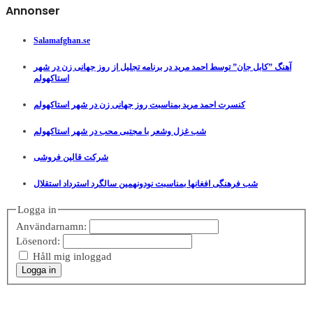
Annonser
Salamafghan.se
آهنگ ”کابل جان” توسط احمد مرید در برنامه تجلیل از روز جهانی زن در شهر
استاکهولم
کنسرت احمد مرید بمناسبت روز جهانی زن در شهر استاکهولم
شب غزل وشعر با مجتبی محب در شهر استاکهولم
شرکت قالین فروشی
شب فرهنگی افغانها بمناسبت نودونهمین سالگرد استرداد استقلال
Logga in
Användarnamn:
Lösenord:
Håll mig inloggad
Logga in