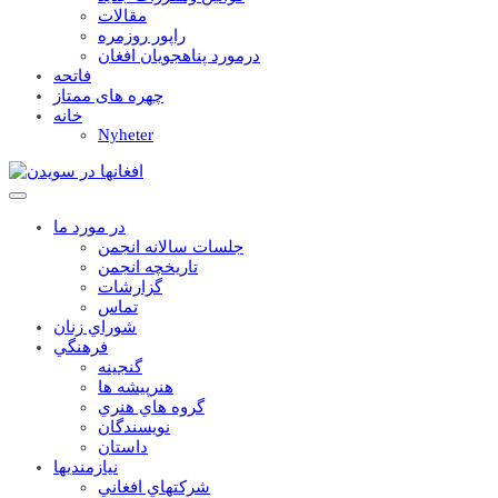
مقالات
راپور روزمره
درمورد پناهجويان افغان
فاتحه
چهره های ممتاز
خانه
Nyheter
در مورد ما
جلسات سالانه انجمن
تاریخچه انجمن
گزارشات
تماس
شوراي زنان
فرهنگي
گنجينه
هنرپيشه ها
گروه هاي هنري
نويسندگان
داستان
نيازمنديها
شرکتهاي افغاني