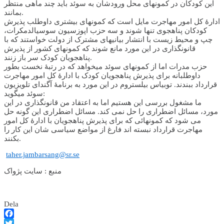
این کودکان در کمون­های محل ورودشان به سوئد باید چند ماهی منتظر
بمانند.
ادارۀ کل امور مهاجرت مایل است که کمون­های بیشتری داوطلب پذیرش
کودکان پناهجوی تنها شوند و سه حزب اپوزسیون سوسیال­دمکرات،
چپ و محیط زیست با انتشار بیانیه­ای مشترک از دولت خواستند که با
قانونگذاری در این مورد مانع شوند که کمون­های کشور از پذیرش
پناهجویان کودک سر باز زنند.
حزب مدرات اما از کمون­های سوئد می­خواهد که در رتبۀ نخست بطور
داوطلبانه برای پذیرش پناهجویان کودک با ادارۀ کل امور مهاجرت
قرارداد ببندند. توبیاس بیلستروم در این مورد به برنامۀ آگندای تلویزیون
سوئد می­گوید:
ما مشغول بررسی این هستیم اما به اعتقاد من قانونگذاری در این
مورد، مسائل اضطراری را حل نمی کند. مسائل اضطراری این گونه حل
می شود که کمونهائی که برای پذیرش پناهجویان با ادارۀ کل امور
مهاجرت قرارداد نبسته اند فارغ از مواضع سیاسی شان این کار را
بکنند.
taher.jambarsang@sr.se
منبع : سايت پژواک
Dela
Facebook