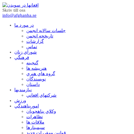
Skriv till oss
info@afghanha.se
در مورد ما
جلسات سالانه انجمن
تاریخچه انجمن
گزارشات
تماس
شوراي زنان
فرهنگي
گنجينه
هنرپيشه ها
گروه هاي هنري
نويسندگان
داستان
نيازمنديها
شرکتهاي افغاني
ورزش
امورپناهندگي
وکلاي پناهجويان
تظاهرات
ملاقات ها
سيمينارها
قوانين ومقررات جديد