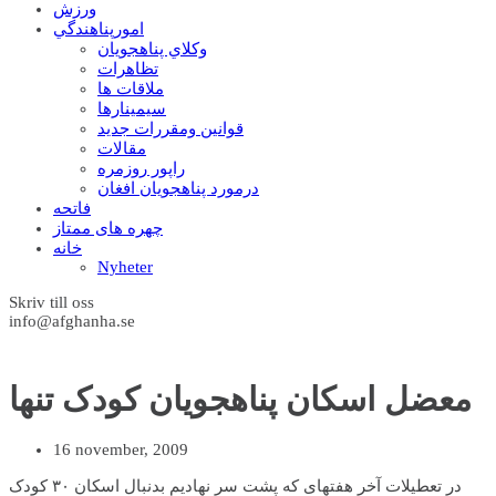
ورزش
امورپناهندگي
وکلاي پناهجويان
تظاهرات
ملاقات ها
سيمينارها
قوانين ومقررات جديد
مقالات
راپور روزمره
درمورد پناهجويان افغان
فاتحه
چهره های ممتاز
خانه
Nyheter
Skriv till oss
info@afghanha.se
معضل اسکان پناهجویان کودک تنها
16 november, 2009
در تعطیلات آخر هفته­ای که پشت سر نهادیم بدنبال اسکان ۳۰ کودک