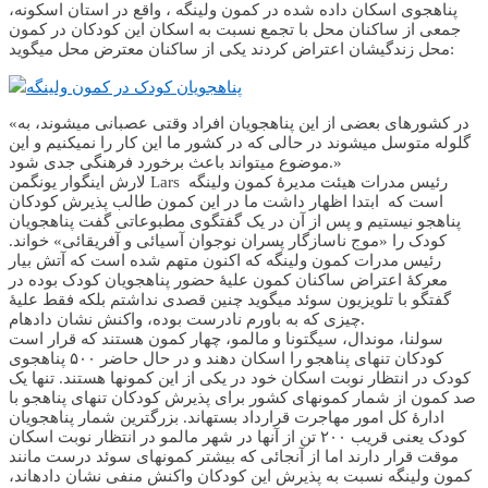
پناهجوی اسکان داده شده در کمون ولینگه ، واقع در استان اسکونه،
جمعی از ساکنان محل با تجمع نسبت به اسکان این کودکان در کمون
محل زندگیشان اعتراض کردند یکی از ساکنان معترض محل می­گوید:
پناهجویان کودک در کمون ولینگه
«در کشورهای بعضی از این پناهجویان افراد وقتی عصبانی می­شوند، به
گلوله متوسل می­شوند در حالی که در کشور ما این کار را نمی­کنیم و این
موضوع می­تواند باعث برخورد فرهنگی جدی شود.»
لارش اینگوار یونگ­من Lars رئیس مدرات هیئت مدیرۀ کمون ولینگه
است که ابتدا اظهار داشت ما در این کمون طالب پذیرش کودکان
پناهجو نیستیم و پس از آن در یک گفتگوی مطبوعاتی گفت پناهجویان
کودک را «موج ناسازگار پسران نوجوان آسیائی و آفریقائی» خواند.
رئیس مدرات کمون ولینگه که اکنون متهم شده است که آتش بیار
معرکۀ اعتراض ساکنان کمون علیۀ حضور پناهجویان کودک بوده در
گفتگو با تلویزیون سوئد می­گوید چنین قصدی نداشتم بلکه فقط علیۀ
چیزی که به باورم نادرست بوده، واکنش نشان داده­ام.
سولنا، موندال، سیگتونا و مالمو، چهار کمون هستند که قرار است
کودکان تنهای پناهجو را اسکان دهند و در حال حاضر ۵۰۰ پناهجوی
کودک در انتظار نوبت اسکان خود در یکی از این کمون­ها هستند. تنها یک
صد کمون از شمار کمون­های کشور برای پذیرش کودکان تنهای پناهجو با
ادارۀ کل امور مهاجرت قرارداد بسته­اند. بزرگترین شمار پناهجویان
کودک یعنی قریب ۲۰۰ تن از آنها در شهر مالمو در انتظار نوبت اسکان
موقت قرار دارند اما از آنجائی که بیشتر کمون­های سوئد درست مانند
کمون ولینگه نسبت به پذیرش این کودکان واکنش منفی نشان داده­اند،