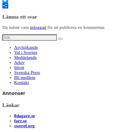
Twitter
Dela
Lämna ett svar
Du måste vara
inloggad
för att publicera en kommentar.
Asylsökande
Val i Sverige
Meddelande
Arkiv
Idrott
Svenska Press
Bli medlem
Kontakt
Annonser
Länkar
8dagare.se
farr.se
sweref.org