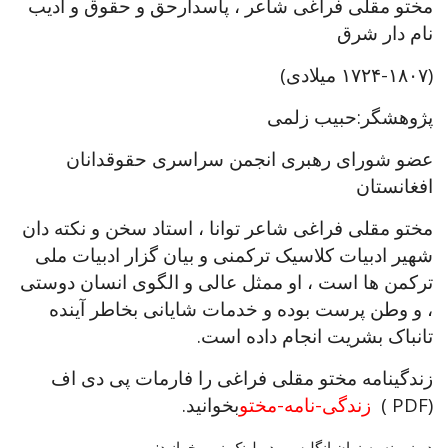
مختو مقلی فراغی شاعر ، پاسدارحق و حقوق و ادیب
نام دار شرق
(۱۷۲۴-۱۸۰۷ میلادی)
پژوهشگر:حبیب زلمی
عضو شورای رهبری انجمن سراسری حقوقدانان
افغانستان
مختو مقلی فراغی شاعر توانا ، استاد سخن و نکته دان
شهیر ادبیات کلاسیک ترکمنی و بیان گزار ادبیات ملی
ترکمن ها است ، او ممثل عالی و الگوی انسان دوستی
، و وطن پرست بوده و خدمات شایانی بخاطر آینده
تانباک بشریت انجام داده است.
زندگینامه مختو مقلی فراغی را فارمات پی دی اف
(PDF )
زندگی-نامه-مختو
بخوانید.
در زمینه به زبان انگلیسی در لینک زیر بخوانید: