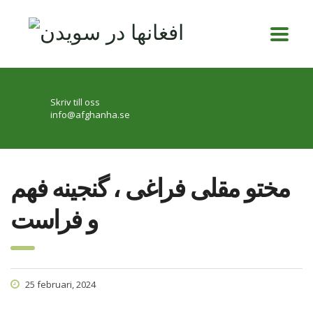
Skriv till oss
info@afghanha.se
مختو مقلی فراغی ، گنجینه فهم
و فراست
25 februari, 2024