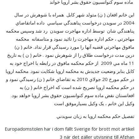
ماده سوم کنوانسيون حقوق بشر اروپا خواند
اين خانم افغان ( ن) متولد شهر کابل همراه با شوهرش در سال
2004 در سويدن درخواست پناهندگي سياسي داده اماتقاضاي
پناهندگي شان توسط اداره مهاجرت سويدن رد شد وسپس محکمه
مهاجرتي ، حکم اداره مهاجرت را تائيد نمود و متاسفانه محکمه
مافوق مهاجرتي قضيه آنها را مورد رسيدگي قرار نداد. خانم ( ن)
درين مدت درخواست طلاق را از شوهرش نمود . خانم ( ن ) به تاريخ
11 ماه مي 2009 از حکم محکمه مافوق در رابطه با اخراج خود به
کابل بنابر وضعيت جديدش به محکمه اروپا شکايت نمود. محکمه اروپا
در حکم مورخ 20 جولاي 2010 به تقاضاي خانم ( ن) رسيدگي نمود و
در حکم محکمه اروپا تصريح شده است که اخراج خانم ( ن) به
افغانستان نقض ماده سوم کنوانسيون حقوق بشر اروپا خواهد بود.
وکيل اين خانم ، يک وکيل بسيارموفق است
تفصيل حکم محکمه اروپا به زبان سويدني
Europadomstolen har i dom fällt Sverige för brott mot artikel
3 när det gäller utvisning till Afghan