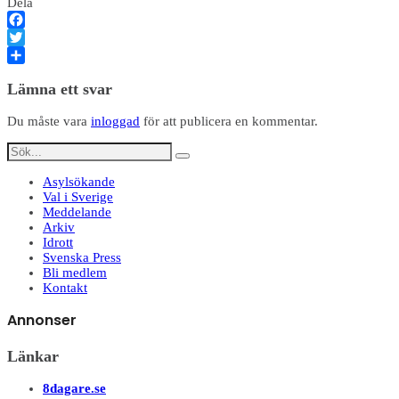
Dela
Facebook
Twitter
Dela
Lämna ett svar
Du måste vara
inloggad
för att publicera en kommentar.
Asylsökande
Val i Sverige
Meddelande
Arkiv
Idrott
Svenska Press
Bli medlem
Kontakt
Annonser
Länkar
8dagare.se