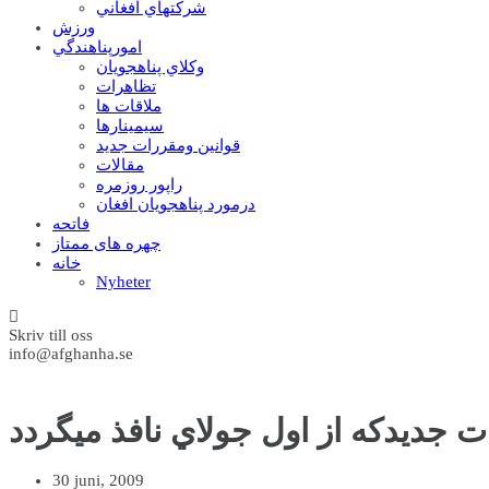
شرکتهاي افغاني
ورزش
امورپناهندگي
وکلاي پناهجويان
تظاهرات
ملاقات ها
سيمينارها
قوانين ومقررات جديد
مقالات
راپور روزمره
درمورد پناهجويان افغان
فاتحه
چهره های ممتاز
خانه
Nyheter
Skriv till oss
info@afghanha.se
ت جديدکه از اول جولاي نافذ ميگردد
30 juni, 2009