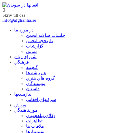
Skriv till oss
info@afghanha.se
در مورد ما
جلسات سالانه انجمن
تاریخچه انجمن
گزارشات
تماس
شوراي زنان
فرهنگي
گنجينه
هنرپيشه ها
گروه هاي هنري
نويسندگان
داستان
نيازمنديها
شرکتهاي افغاني
ورزش
امورپناهندگي
وکلاي پناهجويان
تظاهرات
ملاقات ها
سيمينارها