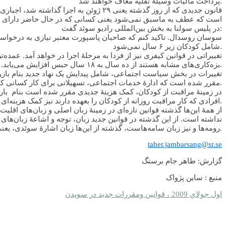
پرداخت مالیات وسیلۀ نقلیه معاف خواهند شد.
قانون جدیدی که از روز گذشته یعنی ۲۹ ژو
است که عطف به ماسبق نمی‌شود یعنی کسانی که در حال حاضر دارای پا
در پلیس سولنا به بخش بین‌المللی رادیو سوئد گفت:
سوسان روسدال. تاکید کنم که صاحبان پاسپورت معتبر نیازی به درخواست پ
شامل کودکان زیر ۶ سال نمی‌شود.
تغییراتی در قوانین کیفری نیز از فردا به مرحلۀ اجرا در خواهد آمد. عمد
بزه‌کاری‌های مشابه هستند از ده سال به ۱۸ سال حبس افزایش می‌یابد. این قانون علاوه بر قتل شامل آدم‌ربائی، آتش‌سوزی بزرگ و نیز جاسوسی می‌شود.
تغییرات در بخش سیاست اجتماعی، شامل پیدایش یک نهاد جدید بنام بازرس
مقرر شده است که ادارۀ خدمات اجتماعی، تسهیلاتی برای کار کسانی که از خویشاوندان سالمند یا بیمار خود در منزل مراقبت می‌کنند بوجود آورد.
در زمینۀ مراقبت از کودکان، کمک هزینۀ جدیدی مقرر شده است بنام با
افرادی که کار مراقبت روزانه از کودکان را بعهده دارند نیز کمک هزینه‌ای معادل هزینۀ استفاده از مهد و مدارس آمادگی کمونی دریافت خواهند کرد.
از همۀ این‌ها گذشته قوانین تازه‌ای در زمینۀ زبان اصلی و زبان‌های اق
نداشته است. از این گذشته در قوانین جدید زبان، توجه و اشاعۀ زبان‌های 
رومه‌ها و نیز زبان سامه‌هاست، گذشته از این‌ها زبان اشارۀ سوئدی، یعنی زبان مورد استفادۀ ناتوانان ناگویا و ناشنوا نیز در چارچوب قوانین تازه مورد توجه خاص است.
taher.jambarsang@sr.se
گزارش: طاهر جام برسنگ
منبع : ساين پژواک
اول جولاي 2009 ، قوانين ومقررات جديد در سويدن