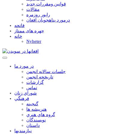
قوانين ومقررات جديد
مقالات
راپور روزمره
درمورد پناهجويان افغان
فاتحه
چهره های ممتاز
خانه
Nyheter
در مورد ما
جلسات سالانه انجمن
تاریخچه انجمن
گزارشات
تماس
شوراي زنان
فرهنگي
گنجينه
هنرپيشه ها
گروه هاي هنري
نويسندگان
داستان
نيازمنديها