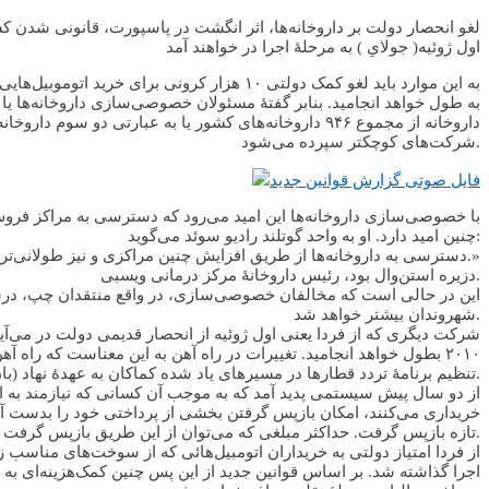
لغو انحصار دولت بر داروخانه‌ها، اثر انگشت در پاسپورت، قانونی شدن 
اول ژوئیه( جولاي ) به مرحلۀ اجرا در خواهند آمد
به این موارد باید لغو کمک دولتی ۱۰ هزار کر
شرکت‌های کوچکتر سپرده می‌شود.
فایل صوتی گزارش قوانین جدید
با خصوصی‌سازی داروخانه‌ها این امید می‌رود که دسترسی به مراکز فروش
چنین امید دارد. او به واحد گوتلند رادیو سوئد می‌گوید:
«دسترسی به داروخانه‌ها از طریق افزایش چنین مراکزی و نیز طولانی‌تر شدن ساعات کار آنها، بیشتر خواهد شد. از این گذشته می‌توان امیدوار بود که قیمت دارو نیز در رقابت داروخانه‌ها پائین آورد شود.»
دزیره استن‌وال بود، رئیس داروخانۀ مرکز درمانی ویسبی.
این در حالی است که مخالفان خصوصی‌سازی، در واقع منتقدان چپ، درست 
شهروندان بیشتر خواهد شد.
شرکت دیگری که از فردا یعنی اول ژوئیه از انحصار قدیمی دولت در می‌آید
۲۰۱۰ بطول خواهد انجامید. تغییرات در راه آهن به این معناست که را
تنظیم برنامۀ تردد قطارها در مسیرهای یاد شده کماکان به عهدۀ نهاد (بان ورکت) خواهد بود و شرکت‌های جدیدی که در این مسیرها وارد تردد می‌شوند ملزم به سازماندهی مشترک اطلاعات جهت رفاه مسافرین هستند.
از دو سال پیش سیستمی پدید آمد که به موجب آن کسانی که نیازمند به 
خریداری می‌کنند، امکان بازپس گرفتن بخشی از پرداختی خود را بدست آور
تازه بازپس گرفت. حداکثر مبلغی که می‌توان از این طریق بازپس گرفت در قوانین جدید ۵۰ هزار کرون پیش‌بینی شده است.