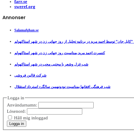
farr.se
sweref.org
Annonser
Salamafghan.se
”کابل جان” توسط احمد مرید در برنامه تجلیل از روز جهانی زن در شهر استاکهولم
کنسرت احمد مرید بمناسبت روز جهانی زن در شهر استاکهولم
شب غزل وشعر با مجتبی محب در شهر استاکهولم
شرکت قالین فروشی
شب فرهنگی افغانها بمناسبت نودونهمین سالگرد استرداد استقلال
Logga in
Användarnamn:
Lösenord:
Håll mig inloggad
Logga in