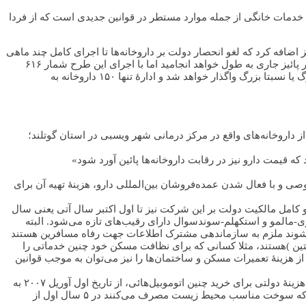
 خدمات خانگی از جمله موارد مستطر در قوانین جدیدی است که از فردا
اید این را نیز اضافه کرد که لغو انحصار دولت بر داروخانه‌ها تا اجرای کامل چند ماهی
به طول خواهد انجامید. بنابر گفتۀ مسئولان خصوصی‌سازی داروخانه‌ها یا شرکت سهامی بازسازی ساختاری داروخانه‌ها، کار خصوصی‌سازی تا اواخر پائیز جاری به طول خواهد انجامید اما با اجرای این طرح شمار ۶۱۶
داروخانه از مجموع ۹۴۶ داروخانه‌های کشور یا به عبارتی دو سوم داروخانه‌ها به مالکان خصوصی واگذار می‌شود. بیشتر این شمار به شرکت‌های بزرگ یا نسبتا بزرگ واگذار خواهد شد و ادارۀ تنها ۱۵۰ داروخانه به
داروخانه‌های واقع در مرکز درمانی شهر ویسبی در استان گوتلند؛
و با فعال شدن عمده‌فروشان بین‌المللی دارو، هزینۀ تهیه آن برای
غو کامل مالکیت دولت بر این شرکت نیز تا اول اکتبر سال آتی یعنی سال
وری-مالمو و استکهلم-سوندسوال دارای رقیب‌های تازه می‌شود. البته
ين )هستند، مثلا کسانی که برای نظافت مسکن خود چنین خدماتی را
ز هزینۀ تعمیرات مسکن و ساختمان‌ها را نیز می‌توان به موجب قوانین
از فردا امتیاز دولتی به خریداران اتومبیل‌هائی که از سوخت‌های مناسب زیست‌محیطی استفاده می‌کنند، لغو خواهد شد. امتیاز ۱۰ هزار کرون کمک هزینۀ دولتی برای خرید چنین اتوموبیل‌هائی، از تاریخ اول آوریل ۲۰۰۷ به
اجرا گذاشته شد. بر اساس قوانین جدید از این پس چنین کمک‌هزینه‌ای به خریداران اتوموبیل‌های زیست‌محیطی پرداخت نمی‌شود اما اتوموبیل‌هائی که سوخت مناسب محیط زیست مصرف می‌کنند در ۵ سال اول از