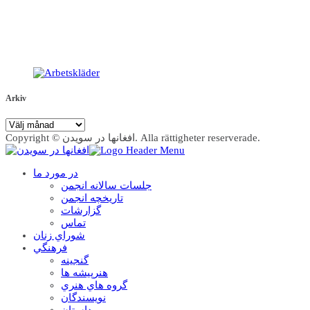
Arkiv
Arkiv
Copyright © افغانها در سویدن. Alla rättigheter reserverade.
در مورد ما
جلسات سالانه انجمن
تاریخچه انجمن
گزارشات
تماس
شوراي زنان
فرهنگي
گنجينه
هنرپيشه ها
گروه هاي هنري
نويسندگان