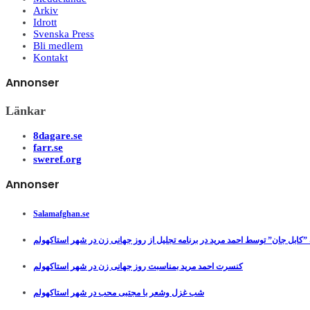
Arkiv
Idrott
Svenska Press
Bli medlem
Kontakt
Annonser
Länkar
8dagare.se
farr.se
sweref.org
Annonser
Salamafghan.se
”کابل جان” توسط احمد مرید در برنامه تجلیل از روز جهانی زن در شهر استاکهولم
کنسرت احمد مرید بمناسبت روز جهانی زن در شهر استاکهولم
شب غزل وشعر با مجتبی محب در شهر استاکهولم