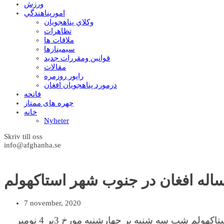
ورزش
امورپناهندگي
وکلاي پناهجويان
تظاهرات
ملاقات ها
سيمينارها
قوانين ومقررات جديد
مقالات
راپور روزمره
درمورد پناهجويان افغان
فاتحه
چهره های ممتاز
خانه
Nyheter
Skriv till oss
info@afghanha.se
له افغان در جنوب شهر استاکهولم
7 november, 2020
با درد و تاسف فراوان اطلاع بدست آوردیم که یک جوان سی ساله افغان در منطقه بگرموسن ( Bagarmossen) شهر استاکهولم شب سه شنبه بر چهارشنبه مورخ 3بر 4 نومبر