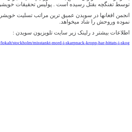
توسط تفنگچه بقتل رسیده است . پولیس تحقیقات خویشرا 
انجمن افغانها در سویدن عمیق ترین مراتب تسلیت خویشرا
نموده وروحش را شاد میخواهد.
اطلاعات بیشتر د رلینک زیر سایت تلویزیون سویدن :
r/lokalt/stockholm/misstankt-mord-i-skarpnack-kropp-har-hittats-i-skog