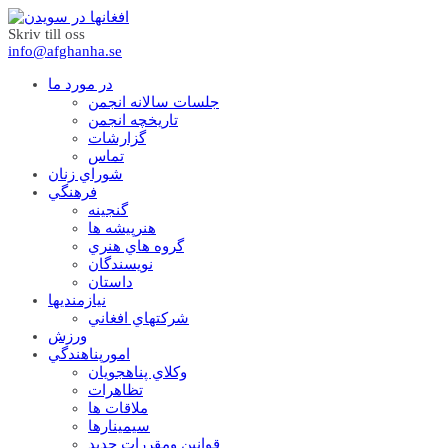
Skriv till oss
info@afghanha.se
در مورد ما
جلسات سالانه انجمن
تاریخچه انجمن
گزارشات
تماس
شوراي زنان
فرهنگي
گنجينه
هنرپيشه ها
گروه هاي هنري
نويسندگان
داستان
نيازمنديها
شرکتهاي افغاني
ورزش
امورپناهندگي
وکلاي پناهجويان
تظاهرات
ملاقات ها
سيمينارها
قوانين ومقررات جديد