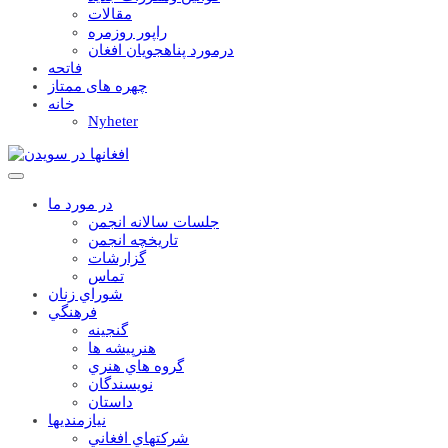
مقالات
راپور روزمره
درمورد پناهجويان افغان
فاتحه
چهره های ممتاز
خانه
Nyheter
در مورد ما
جلسات سالانه انجمن
تاریخچه انجمن
گزارشات
تماس
شوراي زنان
فرهنگي
گنجينه
هنرپيشه ها
گروه هاي هنري
نويسندگان
داستان
نيازمنديها
شرکتهاي افغاني