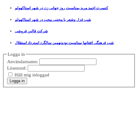
کنسرت احمد مرید بمناسبت روز جهانی زن در شهر استاکهولم
شب غزل وشعر با مجتبی محب در شهر استاکهولم
شرکت قالین فروشی
شب فرهنگی افغانها بمناسبت نودونهمین سالگرد استرداد استقلال
Logga in
Användarnamn:
Lösenord:
Håll mig inloggad
Logga in