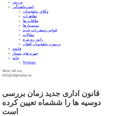
ورزش
امورپناهندگي
وکلاي پناهجويان
تظاهرات
ملاقات ها
سيمينارها
قوانين ومقررات جديد
مقالات
راپور روزمره
درمورد پناهجويان افغان
فاتحه
چهره های ممتاز
خانه
Nyheter
Skriv till oss
info@afghanha.se
قانون اداری جدید زمان بررسی
دوسیه ها را ششماه تعیین کرده
است