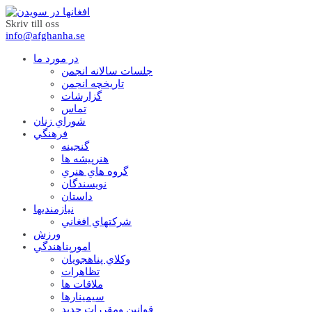
Skriv till oss
info@afghanha.se
در مورد ما
جلسات سالانه انجمن
تاریخچه انجمن
گزارشات
تماس
شوراي زنان
فرهنگي
گنجينه
هنرپيشه ها
گروه هاي هنري
نويسندگان
داستان
نيازمنديها
شرکتهاي افغاني
ورزش
امورپناهندگي
وکلاي پناهجويان
تظاهرات
ملاقات ها
سيمينارها
قوانين ومقررات جديد