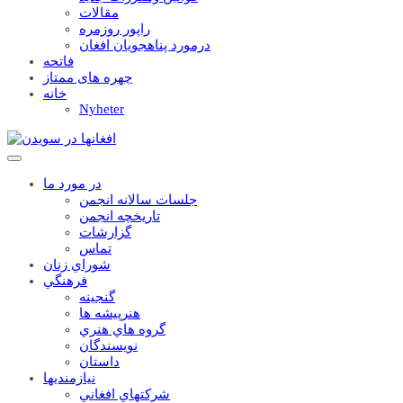
مقالات
راپور روزمره
درمورد پناهجويان افغان
فاتحه
چهره های ممتاز
خانه
Nyheter
در مورد ما
جلسات سالانه انجمن
تاریخچه انجمن
گزارشات
تماس
شوراي زنان
فرهنگي
گنجينه
هنرپيشه ها
گروه هاي هنري
نويسندگان
داستان
نيازمنديها
شرکتهاي افغاني