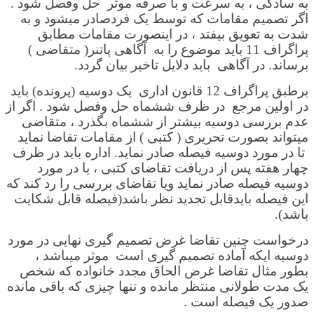
به سادگی ، به سرعت و با صرفه موثر حل وفصل شود .
اگر تصمیم مقامات که توسط یک فردصادر میشود و به
شدت به تعویق بیفتد ، در اینصورت مقامات مطابق
پراگراف 11 باید موضوع را به آگاهی پاتنر( متقاضی )
برساند. در آگاهی باید دلایل تاخیر بیان گردد.
برطبق پراگراف 12 قانون اداری یک دوسیه (پرونده) باید
در اولین مرجع در ظرف ششماه حل وفصل شود . اگر از
عدم بررسی دوسیه بیشتر از ششماه بگذرد ، متقاضی
میتواند بصورت تحریری ( کتبی ) از مقامات تقاضا نماید
تا در مورد دوسیه فیصله صادر نماید. اداره باید در ظرف
چهار هفته پس از دریافت تقاضای کتبی ، یا در مورد
دوسیه فیصله صادر نماید ویا تقاضای بررسی را رد کند که
این فیصله بایدقابل تجدید نظر باشد(فیصله قابل شکایت
باشد).
درخواست چنین تقاضا غرض تصمیم گیری نهایی در مورد
دوسیه ایکه آماده تصمیم گیری است موثر میباشد ،
بطور مثال تقاضا غرض الحاق مجدد خانواده که شخص
یک مدت طولانی منتظر مانده و تنها چیزی که باقی مانده
صدور یک فیصله است .