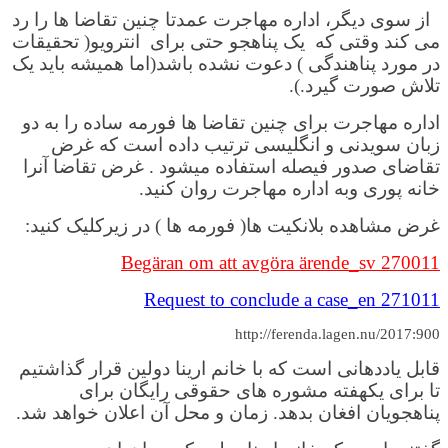
از سوی دیگر، اداره مهاجرت عمدتا چنین تقاضا ها را رد
می کند وقتی که یک پناهجو حتی برای انترویو( تحقیقات
در مورد پناهندگی ) دعوت نشده باشد(اما همیشه باید یک
تلاش صورت گیرد.).
اداره مهاجرت برای چنین تقاضا ها فورمه ساده را به دو
زبان سویدنی و انگلیسی ترتیب داده است که غرض
تقاضای صدور فیصله استفاده میشود . غرض تقاضا آنرا
خانه پوری وبه اداره مهاجرت روان کنید.
غرض مشاهده بلانکیت ها( فورمه ها ) در زیرکلیک کنید:
270011 Begäran om att avgöra ärende_sv
271011 Request to conclude a case_en
http://ferenda.lagen.nu/2017:900
قابل یاددهانی است که با خانم ارینا دولین قرار گذاشتیم
تا برای یکهفته مشوره های حقوقی رایگان برای
پناهجویان افغان بدهد. زمان و محل آن اعلان خواهد شد.