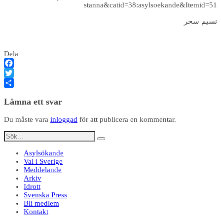
stanna&catid=38:asylsoekande&Itemid=51
نسيم سحر
Dela
Facebook
Twitter
Dela
Lämna ett svar
Du måste vara
inloggad
för att publicera en kommentar.
Asylsökande
Val i Sverige
Meddelande
Arkiv
Idrott
Svenska Press
Bli medlem
Kontakt