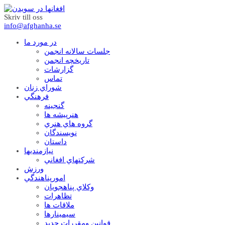
Skriv till oss
info@afghanha.se
در مورد ما
جلسات سالانه انجمن
تاریخچه انجمن
گزارشات
تماس
شوراي زنان
فرهنگي
گنجينه
هنرپيشه ها
گروه هاي هنري
نويسندگان
داستان
نيازمنديها
شرکتهاي افغاني
ورزش
امورپناهندگي
وکلاي پناهجويان
تظاهرات
ملاقات ها
سيمينارها
قوانين ومقررات جديد