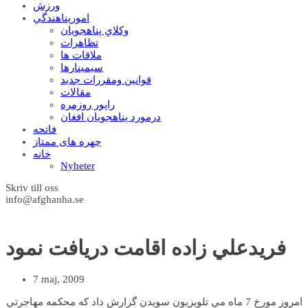
ورزش
امورپناهندگي
وکلاي پناهجويان
تظاهرات
ملاقات ها
سيمينارها
قوانين ومقررات جديد
مقالات
راپور روزمره
درمورد پناهجويان افغان
فاتحه
چهره های ممتاز
خانه
Nyheter
Skriv till oss
info@afghanha.se
فريدعلي زاده اقامت دريافت نمود
7 maj, 2009
امروز مورخ 7 ماه مي تلويزيون سويدن گزارش داد که محکمه مهاجرتي