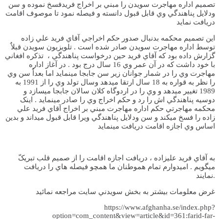
تصميم اداره مهاجرت سويدن را مبني بر اخراج فريدفسخ نموده و سن
ودلايل پناهندگي وي قابل قبول دانسته و فيصله نمود تا موصوف اقامت
دريافت نمايد
اين تصميم محکمه بدنبال صدور حکم اخراجي آقاي فريد علي زاده
توسط اداره مهاجرت سويدن صادر شده است . تلويزيون سويدن قبلاٌ
گزارش داده بود که آقاي فريد حين درخواست پناهندگي ، تذکره افغاني
با خود داشت که در آن عمر وي 16 سال درج بود . در آغاز اداره
مهاجرت وي را در شمار جوانان زير سن جابجا مينمايد اما بعداٌ سن وي
را نظر به قواره به 18 سال ارتقا ميدهد وسال تولد وي را از 1991 به
1989 تغيير ميدهد و وي را در اردوگاه کلان سالان جابجا ميسازد و
دوسيه پناهندگي اش را رد و حکم اخراج وي را صادر مينمايد . اينک
محکمه مهاجرتي حکم اداره مهاجرت مبني بر اخراج آقاي فريد علي
زاده را فسخ ميکند و سن ودلايل پناهندگي ويرا قابل قبول ميداند و بدين
اساس وي اجازه اقامت دريافت مينمايد
ميگويم . اميدوارم تمام هموطنان ما همچو فيصله هاي را دريافت
نمايند.
غرض معلومات بيشتر به بخش سويدني سايت مراجعه نمائيد
https://www.afghanha.se/index.php?
option=com_content&view=article&id=361:farid-far-