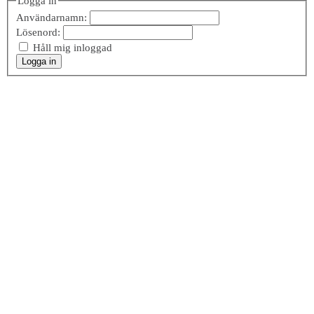
Logga in
Användarnamn:
Lösenord:
Håll mig inloggad
Logga in