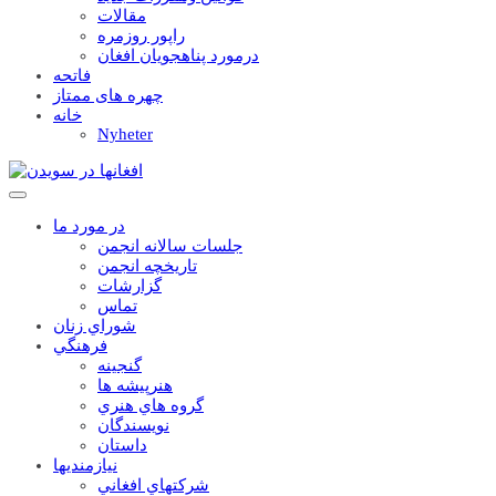
مقالات
راپور روزمره
درمورد پناهجويان افغان
فاتحه
چهره های ممتاز
خانه
Nyheter
در مورد ما
جلسات سالانه انجمن
تاریخچه انجمن
گزارشات
تماس
شوراي زنان
فرهنگي
گنجينه
هنرپيشه ها
گروه هاي هنري
نويسندگان
داستان
نيازمنديها
شرکتهاي افغاني