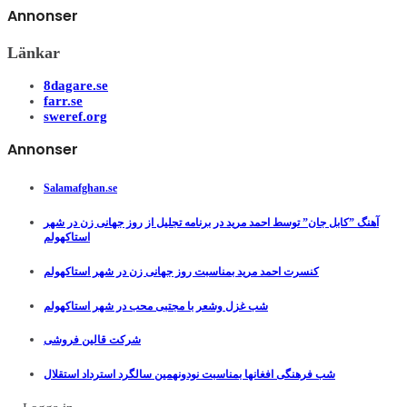
Annonser
Länkar
8dagare.se
farr.se
sweref.org
Annonser
Salamafghan.se
آهنگ ”کابل جان” توسط احمد مرید در برنامه تجلیل از روز جهانی زن در شهر
استاکهولم
کنسرت احمد مرید بمناسبت روز جهانی زن در شهر استاکهولم
شب غزل وشعر با مجتبی محب در شهر استاکهولم
شرکت قالین فروشی
شب فرهنگی افغانها بمناسبت نودونهمین سالگرد استرداد استقلال