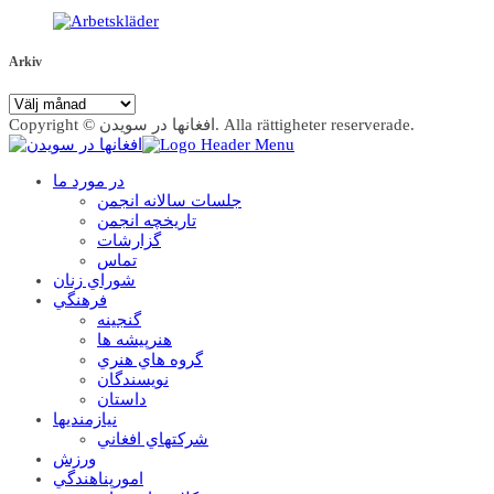
Arkiv
Arkiv
Copyright © افغانها در سویدن. Alla rättigheter reserverade.
در مورد ما
جلسات سالانه انجمن
تاریخچه انجمن
گزارشات
تماس
شوراي زنان
فرهنگي
گنجينه
هنرپيشه ها
گروه هاي هنري
نويسندگان
داستان
نيازمنديها
شرکتهاي افغاني
ورزش
امورپناهندگي