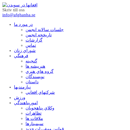
Skriv till oss
info@afghanha.se
در مورد ما
جلسات سالانه انجمن
تاریخچه انجمن
گزارشات
تماس
شوراي زنان
فرهنگي
گنجينه
هنرپيشه ها
گروه هاي هنري
نويسندگان
داستان
نيازمنديها
شرکتهاي افغاني
ورزش
امورپناهندگي
وکلاي پناهجويان
تظاهرات
ملاقات ها
سيمينارها
قوانين ومقررات جديد