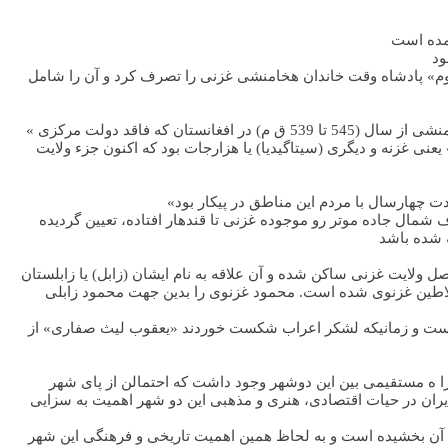
آمده است
ود
دوم» پادشاه وقت خاندان هخامنشی غزنی را تصرف کرد و آن را شامل
« برای نخستین بار که از غزنی ذکری در تاریخ بعمل آمده، هنگام کشورگشایی (کوروش کبیر) پادشاه هخامنشی بوده است. کوروش پادشاه هفتم هخامنشی از سال (545 تا 539 ق م) در افغانستان که فاقد دولت مرکزی
ی غزنه و دیگری (سیتاگیدیا) یا هزارجات بود که اکنون جزء ولایت
مال جاده موتر رو موجوده غزنی تا قندهار افتاده، تعیین گردیده
احه متصل ولایت غزنی ساکن شده و آن علاقه به نام ایشان (زابل) یا زابلستان
گردیده و پایتخت سلاطین غزنوی شده است. محمود غزنوی را بدین جهت محمود زابلی
وده است و زمانیکه لشکر اعراب شکست خوردند «یعقوب لیث صفاری» از
 را ه مستقیمی بین این دوشهر وجود داشت که احتمالن از پای شهر
ایران در حیات اقتصادی، هنری و مذهبی این دو شهر اهمیت به سزایی
به آن بخشیده است و به لحاظ همین اهمیت تاریخی و فرهنگی این شهر