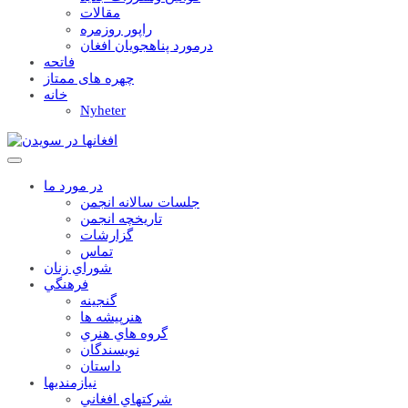
مقالات
راپور روزمره
درمورد پناهجويان افغان
فاتحه
چهره های ممتاز
خانه
Nyheter
در مورد ما
جلسات سالانه انجمن
تاریخچه انجمن
گزارشات
تماس
شوراي زنان
فرهنگي
گنجينه
هنرپيشه ها
گروه هاي هنري
نويسندگان
داستان
نيازمنديها
شرکتهاي افغاني