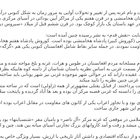
ت و نام غزنه پس از تغییر و تحولات آوایی به مرور زمان به شکل کنونی در
ن هخامنشی و در قرن هفتم یکی از مراکز آیین بودائی در آسیای مرکزی ب
در عهد باستان یک بازار کوچک بود. در قرن ششم قبل از میلاد «سیروس 
در سایت «نقش قدم» به نشر رسیده چنین آمده است
 نمودند. در جمله سایر نقاط شامل افغانستان کنونی یکی هم «گزگه» یعن
ر بسمت غزنی به اساس نظریه باستان شناسان از دامنه کوه هاییکه بطرف ش
زنی چنین نظریه را تایید میکند
 به تشکیل دولت پرداختند. از قبایل یفتلی مشهورتر از همه (زاولی) است که در س
30 هجری قمری زابلستان ناحیه ای را دانسته که غزنی قصبه مرکز آن بوده و بعد ها آباد 
کزی بود و با تجاوز اعراب یکی از کانون های مقاومت در مقابل اعراب ب
مردم این شهر جاری ساخت
اسلامی در موقعی که غزنه مرکز «آل ناصر» و بامیان مقر «شنسباینها» بود
میشد و رفت و آمد کاروانهای بزرگ تجارتی آسیای میانه بین هند، چین و 
 و از دیدگاه اقتصادی و داشتن آثار تاریخی با ارزش، بسیار ویژگی خاص 