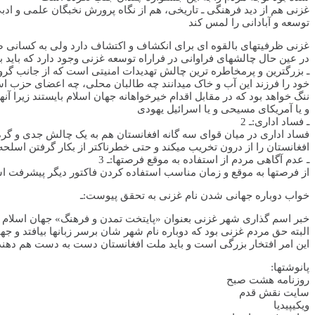
غزنی هم از دید فرهنگی ـ تاریخی، هم از نگاه پرورش نخبگان علمی و ا
توسعه و آبادانی را لمس کند
غزنی ظرفیتهای بالقوه ای برای انکشاف و اکتشاف دارد ولی به کسانی ضرو
در عین حال چالشهای فراوانی در فراراه توسعه غزنی وجود دارد که باید 
خود را فرزند این آب و خاک میدانند چه طالبان محلی، چه اعضای حزب اسل
ننگ خواهد بود که در مقابل اقدام خیرخواهانه جهان اسلام بایستند زیرا آ
و یا آمریکای مسیحی و یا اسرائیل یهودی
2 ـ فساد اداری:ـ
فساد اداری در میان قوای سه گانه افغانستان هم به یک چالش جدی و گ
افغانستان را از درون تخریب میکند و حتی خطرناکتر از بکار گرفتن اسل
3 ـ عدم آگاهی مردم از استفاده به موقع فرصتها:ـ
از فرصتها به موقع و زمان مناسب استفاده کردن فاکتور دیگر پیشرفت 
خواب دوباره جهانی شدن نام غزنی به تحقق پیوست:ـ
خبر اسم گذاری شهر غزنی بعنوان «پایتخت تمدن و فرهنگ» جهان اسلام ب
البته حق مردم غزنی بود که دوباره نام شهر شان برسر زبانها بیافتد و ج
این امر افتخار بزرگی است و باید ملت افغانستان دست به دست هم دهند 
:پانوشتها
روزنامه هشت صبح
سایت نقش قدم
ویکیپیدیا