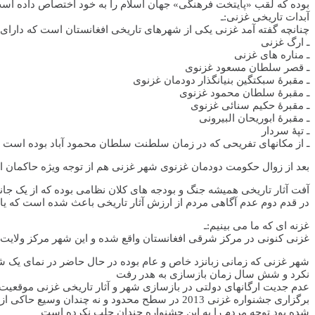
بوده که لقب «پایتخت فرهنگی» جهان اسلام را به خود اختصاص داده اس
آبدات تاریخی غزنی:ـ
چنانچه گفته آمد غزنی یکی از شهرهای تاریخی افغانستان است که دارای ت
ـ ارگ غزنی
ـ مناره های غزنی
ـ قصر سلطان مسعود غزنوی
ـ مقبرۀ سبکتگین بنیانگذار دودمان غزنوی
ـ مقبرۀ سلطان محمود غزنوی
ـ مقبرۀ حکیم سنائی غزنوی
ـ مقبرۀ ابوریحان البیرونی
ـ تپۀ سردار
ـ از مکانهای تفریحی که در زمان سلطنت سلطان محمود آباد بوده است ما
بعد از زوال حکومت دودمان غزنوی شهر غزنی هم از توجه ویژه حاکمان ا
آفت آثار تاریخی همیشه جنگ و بودجه های کلان نظامی بوده که از یک جا
در قدم دوم عدم آگاهی مردم از ارزش آثار تاریخی باعث شده است که ی
غزنه ای که ما می بینیم:ـ
غزنی کنونی در مرکز شرقی افغانستان واقع شده و این شهر مرکز ولایت
نکرد و شش سال زمان بازسازی به هدر رفت
عدم جدیت ارگانهای دولتی در بازسازی شهر و آثار تاریخی غزنی موقعیت 
برگزاری جشنواره غزنی 2013 در سطح محدود و نه 
شده بود توجه مردم را به این جشنواره چندان جلب نکرده است