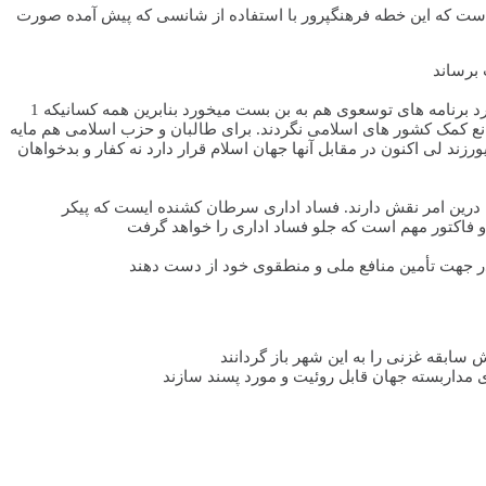
 است که این خطه فرهنگپرور با استفاده از شانسی که پیش آمده صورت
 برساند
1 ـ بزرگترین و پرمخاطره ترین چالش تهدیدات امنیتی است که از جانب گروه های افراطی متوجه غزنی است. تا امنیت غزنی تأمین شده نتواند، پیشبرد برنامه های توسعوی هم به بن بست میخورد بنابرین همه کسانیکه
مانع کمک کشور های اسلامی نگردند. برای طالبان و حزب اسلامی هم مایه
زند لی اکنون در مقابل آنها جهان اسلام قرار دارد نه کفار و بدخواهان
درین امر نقش دارند. فساد اداری سرطان کشنده ایست که پیکر
و فاکتور مهم است که جلو فساد اداری را خواهد گرفت
ر جهت تأمین منافع ملی و منطقوی خود از دست دهند
سابقه غزنی را به این شهر باز گردانند
 مداربسته جهان قابل روئیت و مورد پسند سازند