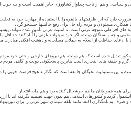
دبی و سیاسی و هم از ناحیه پیداوار کشاورزی حایز اهمیت است و چه خوب
رت دارد که این ظرفیتهای بالقوه را با استفاده از مهارت خود به فعلیت
با همکاری مسئولان و مردم راه حل برای رفع چالشها جستجو گردد
امی و چه وابستگان دولت، اگر خود نمیتوانند غزنی را آباد کنند حد اقل 
نها با ادعای حفاظت از اسلام به حملات مسلحانه و دهشت افگنی مبادرت میور
ره کور تبدیل شده است که هم دولت، هم نیروهای خارجی و حتی خود مردم 
حه گرم و جلیقه های انتحاری است بنابرین پاسخگوئی دولت و اگاهی مردم د
است و این مسئولیت نخبگان جامعه است که نگذارند هیچ فرصت خوبی را د
رای همه هموطنان ما هم خوشحال کننده بود و هم مایه افتخار
هانشمول گردد و کشورهای اسلامی هم بدون جهت تصمیم نگرفته اند تا ارزش 
و صرف به نامگذاری اکتفا نکنند بلکه سیمای شهر غزنی را برای دوربینهای