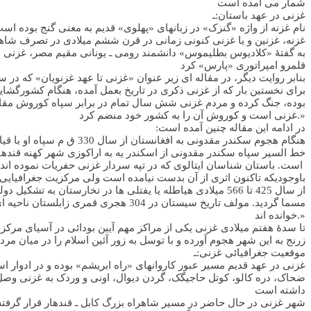
شمار می آمده است
غزنی در عهد باستان:ـ
نام غزنه از واژه «گنزک» در زبانهای «پهلوی» قدیم به معنی گنج بوده اس
غزنه، غزنین و یا غزنی کنونی زمانی در قرن ششم میلادی در تصرف شاها
به گفتۀ «کلادیوس بطلیموس» دانشمند رومی ـ یونانی مقیم مصر، غزنی 
قلمرو امپراتوری «پارس» کرد
:بنابر روایت دیگر، در مقاله ای زیر عنوان «غزنی تا عهد غزنویان» که 
بوده، جنگ کرده و مردم غزنی شش سال تمام در برابر سپاه کوروش مقاومت
غزنی است و کوروش آن را به کشور خود منضم کرد.»
:در ادامه این مقاله چنین آمده است
«هنگام هجوم سکندر مقدونی به افغانستان از سال 330 ق م سپاه او با قیام مسلحانه مردم افغانستان در طوس و هرات، غزنه و بلخ مواجه شده و مدت چهارسال با مردم این مناطق در پیکار بود
خط السیر سپاه سکندر مقدونی از اسکندر یه به اراکوزی شهر کهنه قندها
است. باستان شناسان ایتالوی که در تپه سردار غزنی حفریات نموده اند، عقیده داراند که در حوالی شهر موجوده غزنی نیز شهر یونانی باید ساخته شده باشد
باوجودیکه تاکنون اثری از آن بدست نیامده است ولی مرکزیت جغرافیایی غ
از سال 425 تا 566 میلادی هیاطله یا یفتلی ها در تخارستان
مسما گردید. مولف تاریخ سیستان در 4
خوانده اند.»
تا سدۀ هفتم میلادی غزنی یکی از مراکز مهم آیین بودائی در آسیای مر
زرنج به این شهر هجوم آورده و با توسل به زور آئین اسلام را در میان 
موقعیت جغرافیائی غزنی:ـ
غزنی در عهد قدیم مسیر عبور کاروانهای «راه ابریشم» بوده و در ادوار 
ضحاک، دره کالو، کوتل حاجیگک، گردن دیوال، اونی و وردک به غزنی وصل 
داشته است
شهر غزنی در حال حاضر در مسیر شاهراه بزرگ کابل ـ قندهار قرار گرفته