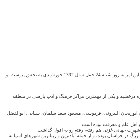
شش سال پیش در سال 2007 شهر غزنی درنشست وزرای فرهنگ کشورهای اسلامی بعنوان پایتخت فرهنگی جهان اسلام در سال 2013 نامزد شد. این امر به روز شنبه 24 حمل سال 1392 خورشیدی به تحقق پیوست، و
 341 هجری ـ خورشیدی بعنوان پایتخت سلسله غزنویان انتخاب شد. در قرن 11 میلادی غزنی یکباره درخشید و یکی از مهمترین مراکز فرهنگ و ادب پارسی در منطقه
بوریحان البیرونی، فردوسی، مسعود سعد سلمان، سنایی، ابوالفضل
و اهل علم و معرفت بوده است
گ در خراسان بوده، و از جمله آبادترین و زیباترین شهرهای آسیا به