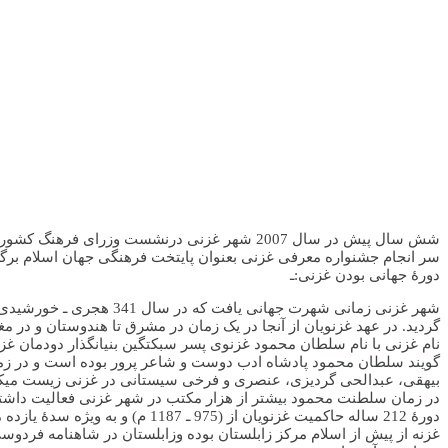
سر انجام جشنواره معرفی غزنی بعنوان پایتخت فرهنگی جهان اسلام برگ
دورۀ جهانی بودن غزنی:ـ
گردید. در عهد غزنویان از آنجا در یک زمان در مشرق تا هندوستان و در مغ
نام غزنی با نام سلطان محمود غزنوی پسر سبکتگین بنیانگذار دودمان 
گویند سلطان محمود پادشاه ادب دوست و شاعر پرور بوده است و در ز
بیهقی، عبدالحی گردیزی، عنصری و فرخی سیستانی در غزنی زیست میکرده 
در زمان سلطنت محمود بیشتر از هزار مکتب در شهر غزنی فعالیت داشته
دورۀ 212 ساله حاکمیت غزنویان از (975 ـ 1187 م) و به ویژه سدۀ یازده میلادی اوج اقتدار غزنی به شمار میرود و بعد از فروپاشی سلسله غزنویان شهرت جهانی غزنی هم رفته، رفته رو به افول گذاشت
غزنه از پیش از اسلام مرکز زابلستان بوده وزابلستان در شاهنامه فردوس