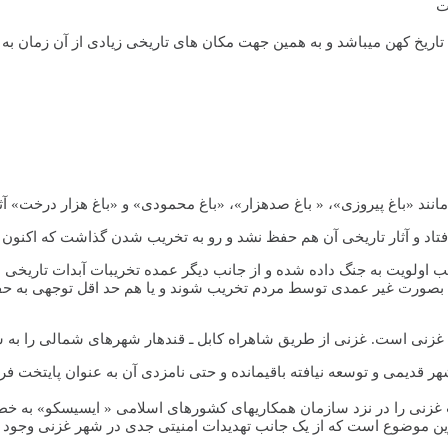
ت
اریخ کهن میباشد و به همین جهت مکان های تاریخی زیادی از آن زمان به ج
نند «باغ پیروزی»، « باغ صدهزار»، «باغ محمودی» و «باغ هزار درخت» آث
فتاد و آثار تاریخی آن هم حفظ نشد و رو به تخریب شدن گذاشت که اکنو
نب اولویت به جنگ داده شده و از جانب دیگر عمده تخریبات آبدات تاریخ
ا بصورت غیر عمدی توسط مردم تخریب شوند و یا هم حد اقل توجهی به حف
 غزنی است. غزنی از طریق شاهراه کابل ـ قندهار شهرهای شمالی را به 
غزنی را در نزد سازمان همکاریهای کشورهای اسلامی « ایسیسکو» به خطر 
چندان وسیع حاکی ازین موضوع است که از یک جانب تهدیدات امنیتی جدی در شهر غزن