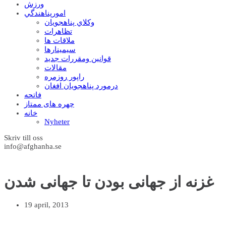
ورزش
امورپناهندگي
وکلاي پناهجويان
تظاهرات
ملاقات ها
سيمينارها
قوانين ومقررات جديد
مقالات
راپور روزمره
درمورد پناهجويان افغان
فاتحه
چهره های ممتاز
خانه
Nyheter
Skriv till oss
info@afghanha.se
غزنه از جهانی بودن تا جهانی شدن
19 april, 2013