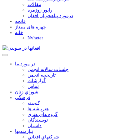
مقالات
راپور روزمره
درمورد پناهجويان افغان
فاتحه
چهره های ممتاز
خانه
Nyheter
در مورد ما
جلسات سالانه انجمن
تاریخچه انجمن
گزارشات
تماس
شوراي زنان
فرهنگي
گنجينه
هنرپيشه ها
گروه هاي هنري
نويسندگان
داستان
نيازمنديها
شرکتهاي افغاني