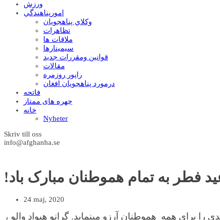
ورزش
امورپناهندگي
وکلاي پناهجويان
تظاهرات
ملاقات ها
سيمينارها
قوانين ومقررات جديد
مقالات
راپور روزمره
درمورد پناهجويان افغان
فاتحه
چهره های ممتاز
خانه
Nyheter
Skriv till oss
info@afghanha.se
عید فطر به تمام هموطنان مبارک باد
24 maj, 2020
را برای همه هموطنان آرزو مینماید. گرانو هیواد والو ،