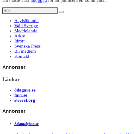
Du måste vara
inloggad
för att publicera en kommentar.
Asylsökande
Val i Sverige
Meddelande
Arkiv
Idrott
Svenska Press
Bli medlem
Kontakt
Annonser
Länkar
8dagare.se
farr.se
sweref.org
Annonser
Salamafghan.se