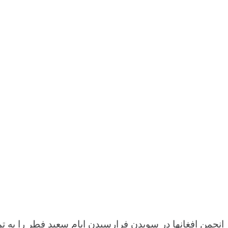
انجمن افغانها در سویدن فرارسیدن ایام سعید فطر را به تم