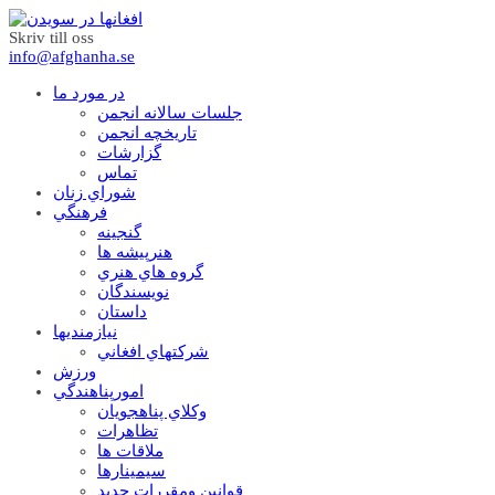
Skriv till oss
info@afghanha.se
در مورد ما
جلسات سالانه انجمن
تاریخچه انجمن
گزارشات
تماس
شوراي زنان
فرهنگي
گنجينه
هنرپيشه ها
گروه هاي هنري
نويسندگان
داستان
نيازمنديها
شرکتهاي افغاني
ورزش
امورپناهندگي
وکلاي پناهجويان
تظاهرات
ملاقات ها
سيمينارها
قوانين ومقررات جديد