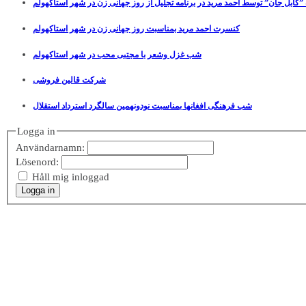
”کابل جان” توسط احمد مرید در برنامه تجلیل از روز جهانی زن در شهر استاکهولم
کنسرت احمد مرید بمناسبت روز جهانی زن در شهر استاکهولم
شب غزل وشعر با مجتبی محب در شهر استاکهولم
شرکت قالین فروشی
شب فرهنگی افغانها بمناسبت نودونهمین سالگرد استرداد استقلال
Logga in
Användarnamn:
Lösenord:
Håll mig inloggad
Logga in