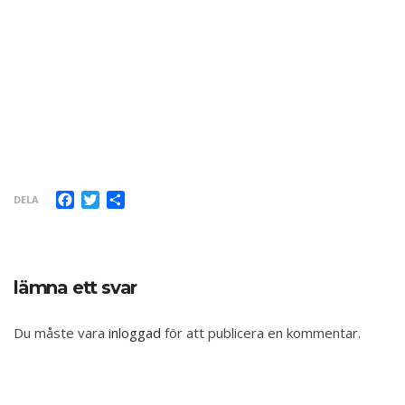
Facebook
Twitter
Dela
DELA
lämna ett svar
Du måste vara
inloggad
för att publicera en kommentar.