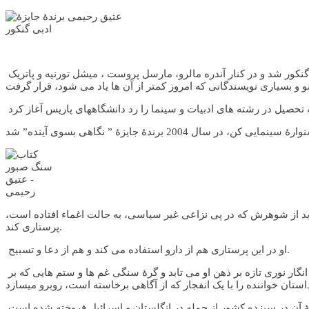
در ساعت سیزده روز دوشنبه، دهم نوامبر، در دومین دور رأی گیری، او با هفت رأی در برابر سه رآی برای میشل لوبری، برندۀ صد و سومین جایزۀ گنکور شد و در کنار آندره مالرو، مارسل پروست ، میشل تورنیه و پاتریک
 تحصیل در رشته های ادبیات و سینما را رد دانشگاههای پاریس آغاز کرد
اید از شوهرش که در پی نزاعی غیر سیاسی، به حالت اغماء افتاده است،
پرستاری کند.
او در این پرستاری هم از دارو استفاده می کند و هم از دعا و تسبیح.
در طول ماه ها تیمار شوهر، او زندگیش را مرور می کند و رفته رفته با بیان خاطرات و تجربیاتش، همانطور که در افسانۀ سنگ صبور آمده است، انگار نوری تازه بر ذهن او می تابد و گرۀ سنگی غم ها و ستم هایی که بر
 آن در سیزده کشور از جمله در انگلستان و اسرائیل فروخته شده است