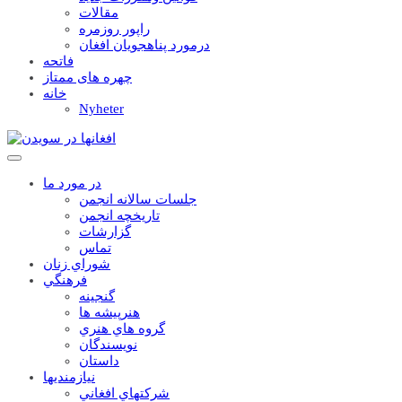
مقالات
راپور روزمره
درمورد پناهجويان افغان
فاتحه
چهره های ممتاز
خانه
Nyheter
در مورد ما
جلسات سالانه انجمن
تاریخچه انجمن
گزارشات
تماس
شوراي زنان
فرهنگي
گنجينه
هنرپيشه ها
گروه هاي هنري
نويسندگان
داستان
نيازمنديها
شرکتهاي افغاني