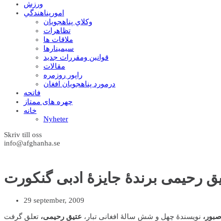
ورزش
امورپناهندگي
وکلاي پناهجويان
تظاهرات
ملاقات ها
سيمينارها
قوانين ومقررات جديد
مقالات
راپور روزمره
درمورد پناهجويان افغان
فاتحه
چهره های ممتاز
خانه
Nyheter
Skriv till oss
info@afghanha.se
ق رحیمی برندۀ جایزۀ ادبی گنکورت
29 september, 2009
بور،
نویسندۀ چهل و شش سالۀ افغانی تبار،
عتیق رحیمی،
تعلق گرفت