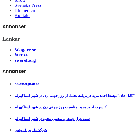
Idrott
Svenska Press
Bli medlem
Kontakt
Annonser
Länkar
8dagare.se
farr.se
sweref.org
Annonser
Salamafghan.se
”کابل جان” توسط احمد مرید در برنامه تجلیل از روز جهانی زن در شهر استاکهولم
کنسرت احمد مرید بمناسبت روز جهانی زن در شهر استاکهولم
شب غزل وشعر با مجتبی محب در شهر استاکهولم
شرکت قالین فروشی