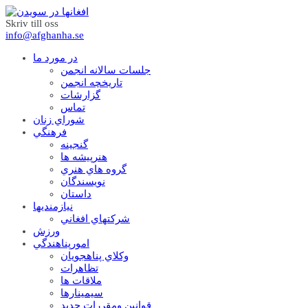
Skriv till oss
info@afghanha.se
در مورد ما
جلسات سالانه انجمن
تاریخچه انجمن
گزارشات
تماس
شوراي زنان
فرهنگي
گنجينه
هنرپيشه ها
گروه هاي هنري
نويسندگان
داستان
نيازمنديها
شرکتهاي افغاني
ورزش
امورپناهندگي
وکلاي پناهجويان
تظاهرات
ملاقات ها
سيمينارها
قوانين ومقررات جديد