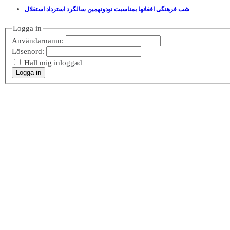
شب فرهنگی افغانها بمناسبت نودونهمین سالگرد استرداد استقلال
Logga in
Användarnamn:
Lösenord:
Håll mig inloggad
Logga in