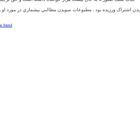
ن اشتراک ورزيده بود . مطبوعات سويدن مطالبي بيشماري در مورد او و ک
en.html