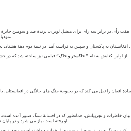
مودیانو و بسیاری نویسندگانی که امروز کمتر از آن ها یاد می شود، قرار گرفت.
 افغانستان به پاکستان و سپس به فرانسه آمد. در نیمۀ دوم دهۀ هشتاد، به
فیلمی نیز ساخته شد که در جشنوارۀ سینمایی کن، در سال 2004 برندۀ جایزۀ ” نگاهی بسوی آینده” شد.
از اولین کتابش به نام
” خاکستر و خاک”
دۀ افغان را نقل می کند که در بحبوحۀ جنگ های خانگی در افغانستان، ب
او رفته است، باز می شود و در پایان داستان خواننده را با یک انفجار که از آگاهی برخاسته است، روبرو میسازد.
کتاب سنگ صبور تا به حال بیست هزار خواننده داشته است و حق ترجمۀ