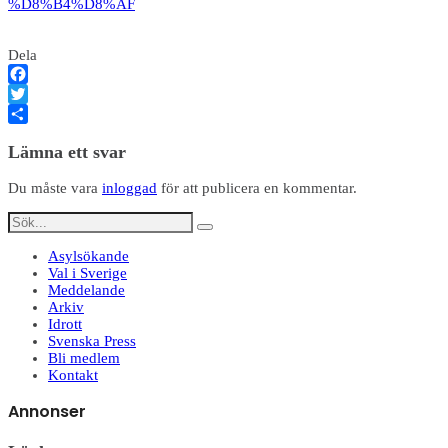
%D8%B4%D8%AF
Dela
Facebook
Twitter
Dela
Lämna ett svar
Du måste vara
inloggad
för att publicera en kommentar.
Asylsökande
Val i Sverige
Meddelande
Arkiv
Idrott
Svenska Press
Bli medlem
Kontakt
Annonser