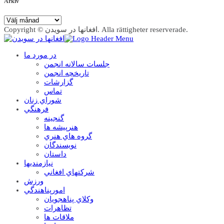
Arkiv
Arkiv
Copyright © افغانها در سویدن. Alla rättigheter reserverade.
در مورد ما
جلسات سالانه انجمن
تاریخچه انجمن
گزارشات
تماس
شوراي زنان
فرهنگي
گنجينه
هنرپيشه ها
گروه هاي هنري
نويسندگان
داستان
نيازمنديها
شرکتهاي افغاني
ورزش
امورپناهندگي
وکلاي پناهجويان
تظاهرات
ملاقات ها