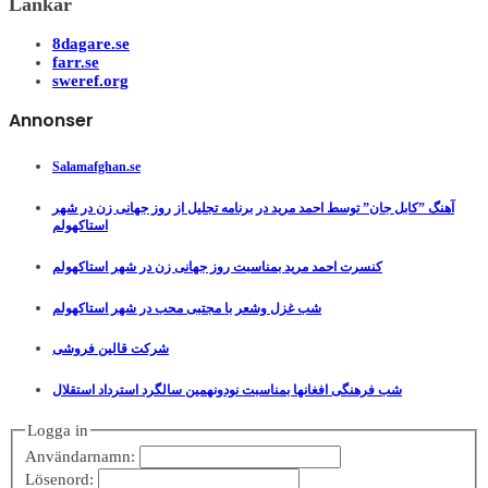
Länkar
8dagare.se
farr.se
sweref.org
Annonser
Salamafghan.se
آهنگ ”کابل جان” توسط احمد مرید در برنامه تجلیل از روز جهانی زن در شهر
استاکهولم
کنسرت احمد مرید بمناسبت روز جهانی زن در شهر استاکهولم
شب غزل وشعر با مجتبی محب در شهر استاکهولم
شرکت قالین فروشی
شب فرهنگی افغانها بمناسبت نودونهمین سالگرد استرداد استقلال
Logga in
Användarnamn:
Lösenord: