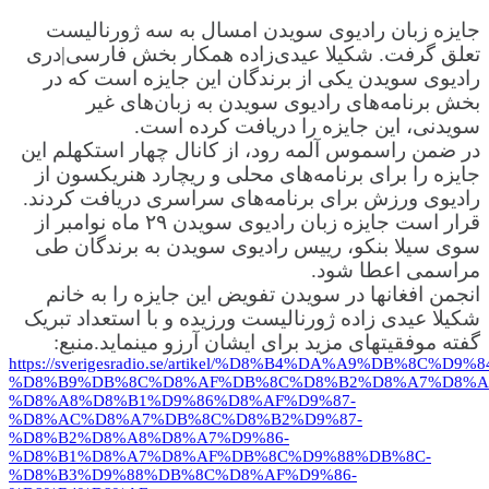
جایزه زبان رادیوی سویدن امسال به سه ژورنالیست
تعلق گرفت. شکیلا عیدی‌زاده همکار بخش فارسی|دری
رادیوی سویدن یکی از برندگان این جایزه است که در
بخش برنامه‌های رادیوی سویدن به زبان‌های غیر
سویدنی، این جایزه را دریافت کرده است.
در ضمن راسموس آلمه رود، از کانال چهار استکهلم این
جایزه را برای برنامه‌های محلی و ریچارد هنریکسون از
رادیوی ورزش برای برنامه‌های سراسری دریافت کردند.
قرار است جایزه زبان رادیوی سویدن ۲۹ ماه نوامبر از
سوی سیلا بنکو، رییس رادیوی سویدن به برندگان طی
مراسمی اعطا شود.
انجمن افغانها در سویدن تفویض این جایزه را به خانم
شکیلا عیدی زاده ژورنالیست ورزیده و با استعداد تبریک
گفته موفقیتهای مزید برای ایشان آرزو مینماید.منبع:
https://sverigesradio.se/artikel/%D8%B4%DA%A9%DB%8C%D9
%D8%B9%DB%8C%D8%AF%DB%8C%D8%B2%D8%A7%D8%A
%D8%A8%D8%B1%D9%86%D8%AF%D9%87-
%D8%AC%D8%A7%DB%8C%D8%B2%D9%87-
%D8%B2%D8%A8%D8%A7%D9%86-
%D8%B1%D8%A7%D8%AF%DB%8C%D9%88%DB%8C-
%D8%B3%D9%88%DB%8C%D8%AF%D9%86-