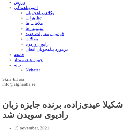
ورزش
امورپناهندگي
وکلاي پناهجويان
تظاهرات
ملاقات ها
سيمينارها
قوانين ومقررات جديد
مقالات
راپور روزمره
درمورد پناهجويان افغان
فاتحه
چهره های ممتاز
خانه
Nyheter
Skriv till oss
info@afghanha.se
شکیلا عیدی‌زاده، برنده جایزه زبان
رادیوی سویدن شد
15 november, 2021