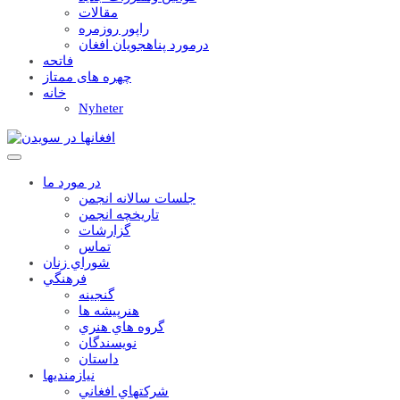
مقالات
راپور روزمره
درمورد پناهجويان افغان
فاتحه
چهره های ممتاز
خانه
Nyheter
در مورد ما
جلسات سالانه انجمن
تاریخچه انجمن
گزارشات
تماس
شوراي زنان
فرهنگي
گنجينه
هنرپيشه ها
گروه هاي هنري
نويسندگان
داستان
نيازمنديها
شرکتهاي افغاني