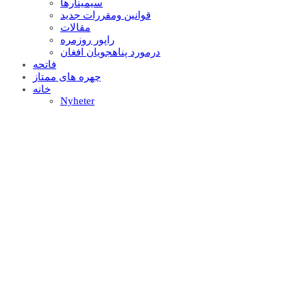
سيمينارها
قوانين ومقررات جديد
مقالات
راپور روزمره
درمورد پناهجويان افغان
فاتحه
چهره های ممتاز
خانه
Nyheter