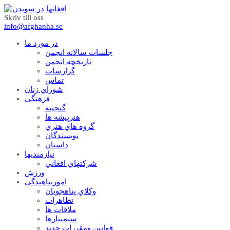
Skriv till oss
info@afghanha.se
در مورد ما
جلسات سالانه انجمن
تاریخچه انجمن
گزارشات
تماس
شوراي زنان
فرهنگي
گنجينه
هنرپيشه ها
گروه هاي هنري
نويسندگان
داستان
نيازمنديها
شرکتهاي افغاني
ورزش
امورپناهندگي
وکلاي پناهجويان
تظاهرات
ملاقات ها
سيمينارها
قوانين ومقررات جديد