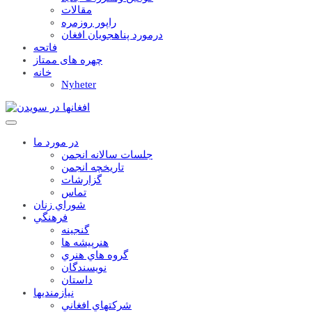
مقالات
راپور روزمره
درمورد پناهجويان افغان
فاتحه
چهره های ممتاز
خانه
Nyheter
در مورد ما
جلسات سالانه انجمن
تاریخچه انجمن
گزارشات
تماس
شوراي زنان
فرهنگي
گنجينه
هنرپيشه ها
گروه هاي هنري
نويسندگان
داستان
نيازمنديها
شرکتهاي افغاني