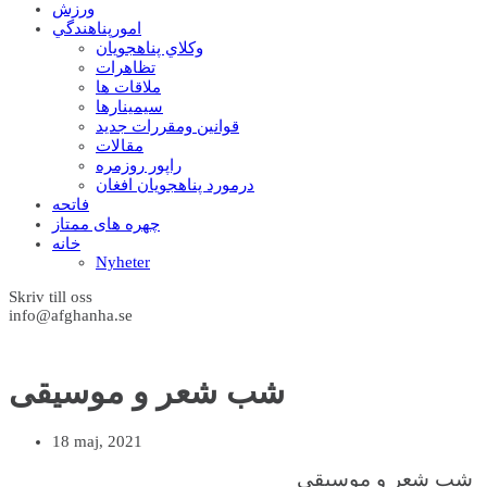
ورزش
امورپناهندگي
وکلاي پناهجويان
تظاهرات
ملاقات ها
سيمينارها
قوانين ومقررات جديد
مقالات
راپور روزمره
درمورد پناهجويان افغان
فاتحه
چهره های ممتاز
خانه
Nyheter
Skriv till oss
info@afghanha.se
شب شعر و موسیقی
18 maj, 2021
شب شعر و موسیقی