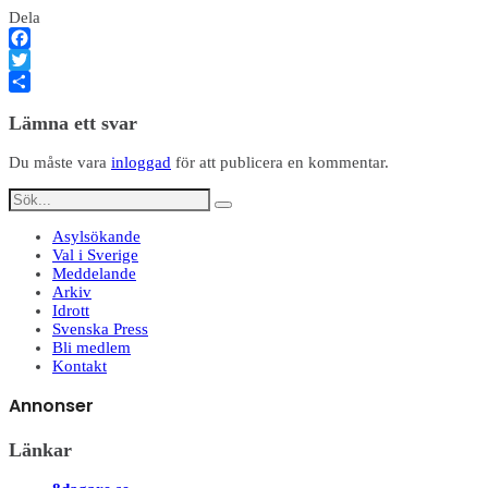
Dela
Facebook
Twitter
Dela
Lämna ett svar
Du måste vara
inloggad
för att publicera en kommentar.
Asylsökande
Val i Sverige
Meddelande
Arkiv
Idrott
Svenska Press
Bli medlem
Kontakt
Annonser
Länkar