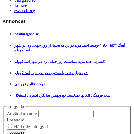
8dagare.se
farr.se
sweref.org
Annonser
Salamafghan.se
آهنگ ”کابل جان” توسط احمد مرید در برنامه تجلیل از روز جهانی زن در شهر
استاکهولم
کنسرت احمد مرید بمناسبت روز جهانی زن در شهر استاکهولم
شب غزل وشعر با مجتبی محب در شهر استاکهولم
شرکت قالین فروشی
شب فرهنگی افغانها بمناسبت نودونهمین سالگرد استرداد استقلال
Logga in
Användarnamn:
Lösenord:
Håll mig inloggad
Logga in