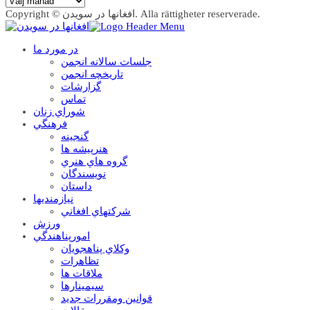
Copyright © افغانها در سویدن. Alla rättigheter reserverade.
در مورد ما
جلسات سالانه انجمن
تاریخچه انجمن
گزارشات
تماس
شوراي زنان
فرهنگي
گنجينه
هنرپيشه ها
گروه هاي هنري
نويسندگان
داستان
نيازمنديها
شرکتهاي افغاني
ورزش
امورپناهندگي
وکلاي پناهجويان
تظاهرات
ملاقات ها
سيمينارها
قوانين ومقررات جديد