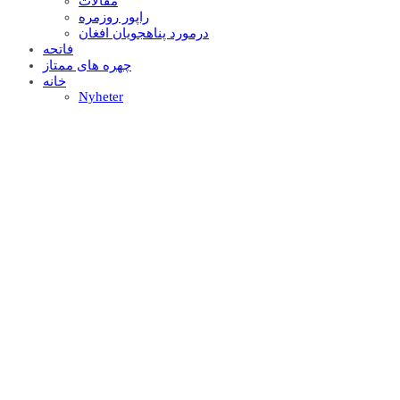
مقالات
راپور روزمره
درمورد پناهجويان افغان
فاتحه
چهره های ممتاز
خانه
Nyheter