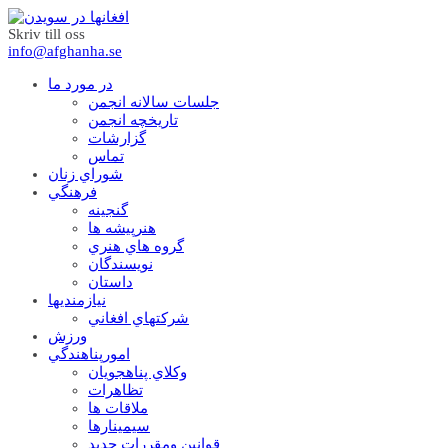
Skriv till oss
info@afghanha.se
در مورد ما
جلسات سالانه انجمن
تاریخچه انجمن
گزارشات
تماس
شوراي زنان
فرهنگي
گنجينه
هنرپيشه ها
گروه هاي هنري
نويسندگان
داستان
نيازمنديها
شرکتهاي افغاني
ورزش
امورپناهندگي
وکلاي پناهجويان
تظاهرات
ملاقات ها
سيمينارها
قوانين ومقررات جديد