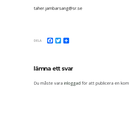
taher.jambarsang@sr.se
Facebook
Twitter
Dela
DELA
lämna ett svar
Du måste vara
inloggad
för att publicera en ko