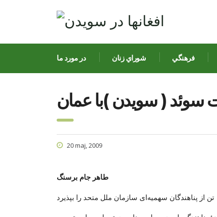
فرهنگي
شوراي زنان
در مورد ما
 سوئد ( سويدن )با عمان
20 maj, 2009
طاهر جام برسنگ
ۀ پناهندگی است. به این مناسبت توبیاس بیل‌ستروم