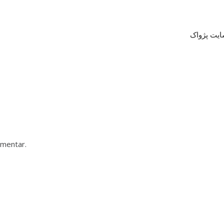
سايت پژواک
mmentar.