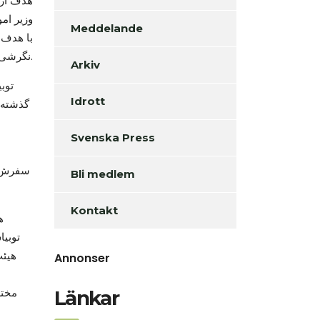
وزیر ام
Meddelande
با هدف 
نگرشی نزدیک‌تر به مسئلۀ پناهجویان عراقی منتظر در امان داشته باشد.
Arkiv
توب
Idrott
گذشته 
Svenska Press
سفرش به
Bli medlem
Kontakt
توبیا
Annonser
Länkar