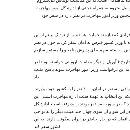
یل‌ستروم به همراه هیئتی از ادارۀ کل امور مهاجرت
نین وزیر امور مهاجرت در نظر دارد در سفر خود
ی که نیازمند حمایت هستند را از نزدیک ببینم از این
 با وزیر کشور قبرس به امان سفر کردیم چون در نظر
اضافه کنم که توبیاس بیل‌ستروم در اجلاس شورای وزیران اتحادیۀ اروپا در تاریخ ۶ آوریل از دیگر مقامات اروپائی خواسته بود تا در
ه به این درخواست وزیر امور مهاجرت سوئد پاسخ مثبت
داد.
هیئت سوئدی ادارۀ کل امور مهاجرت قرار است از میان هزاران پناهجوی عراقی مستقر در امان، ۲۰۰ نفر را به کشور خود بپذیرند.
که این انتخاب به عهدۀ هیئت ادارۀ مهاجرت است. این
 سازمان ملل متحد که در سوریه مستقر بودند را پذیرفته است. ادارۀ کل
ر این سو و آن سوی جهان چند هیئت دیگر را به نواحی
که یکی از این هیئت‌ها قرار است برای پذیرش ۲۰۰ پناهجوی افغان که در حال حاضر در ایران سکونت دارند، به این
کشور سفر کند