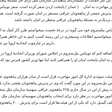
ور مهاجرت به امان ( عمان ) پایتخت اردن سفر کرده است. سفر توبیاس ب
پذیرش جمعی از پناهجویان عراقی مستقر در امان صورت گرفته است. همچ
یاس بیلستروم خود می گوید در درجۀ نخست میخواستم طرز کار کمک به افراد
میخواستیم اطلاعات وسیعتری در این زمینه کسب کنیم به این خاطر همراه
داریم در چارچوب اتحادیۀ اروپا نیز چنین سیستم سهمیه ای پذیرش پناهجو را مستقر سازیم.
 امان پایتخت لبنان او را همراهی کنند اما تنها وزیر کشور قبرس بود ک
س بیل‌ستروم در این مورد گفت که وی در پذیرش پناهجویان نقشی ندارد بل
هیئت پیش از این در سال جاری ۲۶۵ پناهجوی عراقی سهمیۀ
امور مهاجرت در نظر دارد برای انتخاب پناهجویان سهمیه‌ای سازمان ملل د
مختلف گسیل دارد 