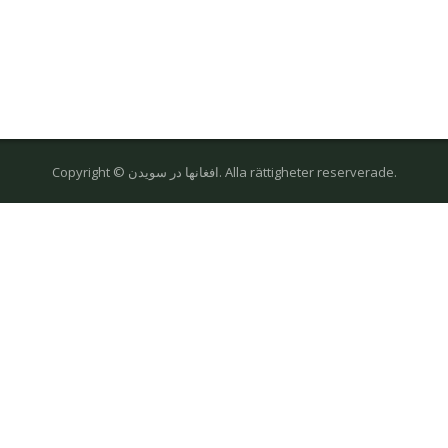
Copyright © افغانها در سویدن. Alla rättigheter reserverade.