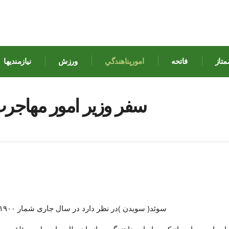
متاز
فاتحه
امورپناهندگي
ورزش
نيازمنديها
سفر وزیر امور مهاجرت
سوئد( سويدن )در نظر دارد در سال جاری شمار ۱۹۰۰ تن از پناهندگان سهمیه‌ای سازمان ملل متحد را بپذیرد
این امر حمایت از کمیساریای پناهندگی سازمان ملل برای حل مسئلۀ پیچید