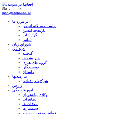
Skriv till oss
info@afghanha.se
در مورد ما
جلسات سالانه انجمن
تاریخچه انجمن
گزارشات
تماس
شوراي زنان
فرهنگي
گنجينه
هنرپيشه ها
گروه هاي هنري
نويسندگان
داستان
نيازمنديها
شرکتهاي افغاني
ورزش
امورپناهندگي
وکلاي پناهجويان
تظاهرات
ملاقات ها
سيمينارها
قوانين ومقررات جديد