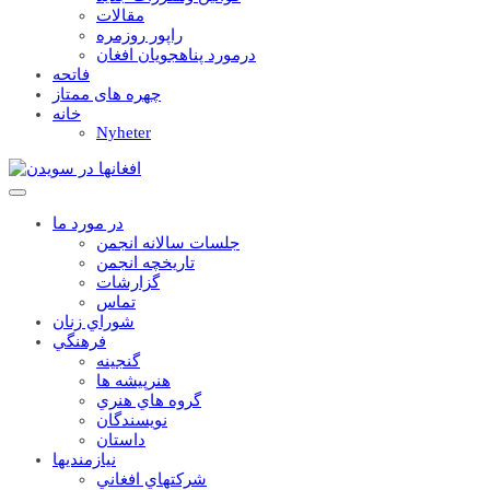
مقالات
راپور روزمره
درمورد پناهجويان افغان
فاتحه
چهره های ممتاز
خانه
Nyheter
در مورد ما
جلسات سالانه انجمن
تاریخچه انجمن
گزارشات
تماس
شوراي زنان
فرهنگي
گنجينه
هنرپيشه ها
گروه هاي هنري
نويسندگان
داستان
نيازمنديها
شرکتهاي افغاني