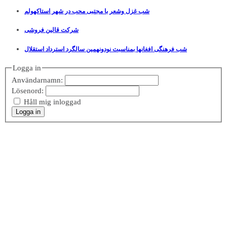
شب غزل وشعر با مجتبی محب در شهر استاکهولم
شرکت قالین فروشی
شب فرهنگی افغانها بمناسبت نودونهمین سالگرد استرداد استقلال
Logga in
Användarnamn:
Lösenord:
Håll mig inloggad
Logga in