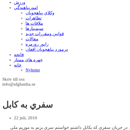
ورزش
امورپناهندگي
وکلاي پناهجويان
تظاهرات
ملاقات ها
سيمينارها
قوانين ومقررات جديد
مقالات
راپور روزمره
درمورد پناهجويان افغان
فاتحه
چهره های ممتاز
خانه
Nyheter
Skriv till oss
info@afghanha.se
سفري به کابل
22 juli, 2010
در جریان سفری که بکابل داشتم خواستم سری بزنم به موزیم ملی