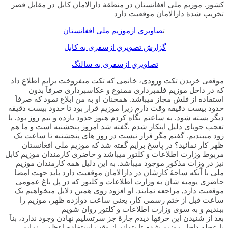
کشور. موزیم ملی افغانستان در منطقۀ دارالامان کابل در مقابل قصر
تخریب شدۀ دارالامان موقعیت دارد
ت
صاويري ازموزیم ملی افغانستان
گزارش تصويري ازسفری به کابل
تصاويري ازسفری به سالنگ
موقعی خریدن تکت ورودی، خانمی که تکت میفروخت برایم اطلاع داد
که در داخل موزیم فلمبرداری ممنوع و عکاسبرداری صرفاَ بدون
استفاده از فلش مجاز میباشد. همچنان او به من ابلاغ نمود که صرفاَ
حدود بیست دقیقه وقت دارم زیرا موزیم قرار بود تا حدود بیست دقیقه
دیگر بسته شود. به ساعتم نگاه کردم هنوز حدود یازده و نیم روز بود. با
تعجب جویای دلیل اینکار شدم .گفته شد امروز پنجشنبه است و ما هم
زود میبندیم. گفتم مگر قرار نیست در روز های پنجشنبه تا ساعت یک
ظهر کار نمائید؟ در پاسخ برایم گفته شد که موزیم ملی افغانستان
مربوط وزارت اطلاعات و کلتور میباشد و حاضری کارمندان موزیم کابل
نیز در وزات مذکور موجود میباشد. به این دلیل همه کارمندان موزیم
ملی با آنکه ساحۀ کارشان در دارالامان موقعیت دارد باید جهت امضا
حاضری یومیه شان به وزارت اطلاعات و کلتور که در پل باغ عمومی
موقعیت دارد, مراجعه نمایند. او افزود روی همین دلایل میخواهیم یک
ساعت قبل از ختم رسمی کار، یعنی ساعت دوازده ظهر، موزیم را
ببندیم و به سوی وزارت اطلاعات و کلتور روان شویم
بعد از شنیدن این حرفها دیدم چارۀ جز سرتسلیم نهادن وجود ندارد، بناَ
با عجله داخل موزیم شدم تا بتوانم از وقت استفاده اعظمی نمایم