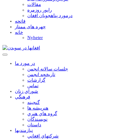
مقالات
راپور روزمره
درمورد پناهجويان افغان
فاتحه
چهره های ممتاز
خانه
Nyheter
در مورد ما
جلسات سالانه انجمن
تاریخچه انجمن
گزارشات
تماس
شوراي زنان
فرهنگي
گنجينه
هنرپيشه ها
گروه هاي هنري
نويسندگان
داستان
نيازمنديها
شرکتهاي افغاني