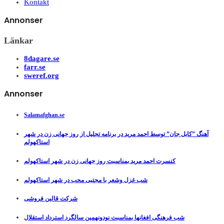
Kontakt
Annonser
Länkar
8dagare.se
farr.se
sweref.org
Annonser
Salamafghan.se
آهنگ ”کابل جان” توسط احمد مرید در برنامه تجلیل از روز جهانی زن در شهر
استاکهولم
کنسرت احمد مرید بمناسبت روز جهانی زن در شهر استاکهولم
شب غزل وشعر با مجتبی محب در شهر استاکهولم
شرکت قالین فروشی
شب فرهنگی افغانها بمناسبت نودونهمین سالگرد استرداد استقلال