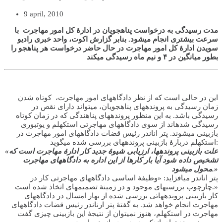
9 april, 2010
مدت رسیدگی به درخواست پناهجویان در ادارۀ کل امور مهاجرت با
سرعت بیشتری انجام می­شود. بنابر گزارش اکوت، واحد خبری رادیو
سويدن ادارۀ کل امور مهاجرت در حال حاضر درخواست هر پناهجو را
بطور میانگین در ۴ و نیم ماه رسیدگی می­کند
این در حالی است که از نظر دادگاه­های امور مهاجرت، کوتاه شدن
زمان رسیدگی به پرونده­های پناهجویان، می­تواند دارای نقص در
رسیدگی باشد. به این منظور پرونده­های پناهندگی که در زمان کوتاه
رسیدگی شده­اند از سوی دادگاه­های مهاجرتی استکهلم و یوتبوری
بازبینی می­شوند. پتر اناندر رئیس قضات دادگاه­های امور مهاجرت در
استکهلم دربارۀ بازبینی پرونده­های بررسی شده می­گوید:
«علت بازبینی پرونده­ها، ارزیابی شیوۀ جدید کار ادارۀ مهاجرت است که
تشخیص داده شود آیا بار کارها از این اداره به دادگاه­های مهاجرت
محول می­شود.»
پتر اناندر می­افزاید: «وظیفۀ اساسی دادگاه­های مهاجرتی کار در
چارچوب بررسی­های موجود و در زمینۀ تصمیم­های اتخاذ شده است.»
کار بازبینی پرونده­هائی بررسی شده از بهار امسال در دادگاه­های
مهاجرت انجام خواهد شد. به گفتۀ پتر ارناندر رئیس قضات دادگاه­های
مهاجرت در استکهلم، هنوز نمی­توان از نتیجۀ این بازبینی چیزی گفت