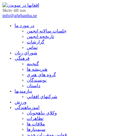
Skriv till oss
info@afghanha.se
در مورد ما
جلسات سالانه انجمن
تاریخچه انجمن
گزارشات
تماس
شوراي زنان
فرهنگي
گنجينه
هنرپيشه ها
گروه هاي هنري
نويسندگان
داستان
نيازمنديها
شرکتهاي افغاني
ورزش
امورپناهندگي
وکلاي پناهجويان
تظاهرات
ملاقات ها
سيمينارها
قوانين ومقررات جديد