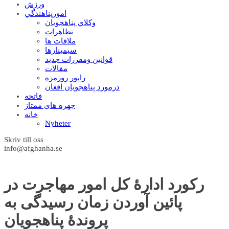
ورزش
امورپناهندگي
وکلاي پناهجويان
تظاهرات
ملاقات ها
سيمينارها
قوانين ومقررات جديد
مقالات
راپور روزمره
درمورد پناهجويان افغان
فاتحه
چهره های ممتاز
خانه
Nyheter
Skriv till oss
info@afghanha.se
رکورد ادارۀ کل امور مهاجرت در
پائین آوردن زمان رسیدگی به
پروندۀ پناهجویان