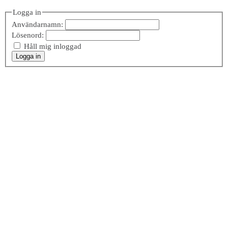
Logga in
Användarnamn:
Lösenord:
Håll mig inloggad
Logga in