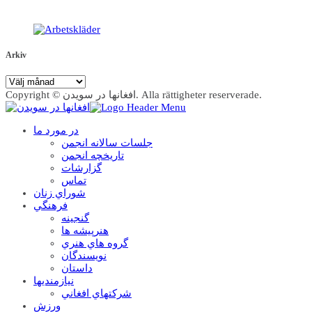
Arkiv
Arkiv
Copyright © افغانها در سویدن. Alla rättigheter reserverade.
در مورد ما
جلسات سالانه انجمن
تاریخچه انجمن
گزارشات
تماس
شوراي زنان
فرهنگي
گنجينه
هنرپيشه ها
گروه هاي هنري
نويسندگان
داستان
نيازمنديها
شرکتهاي افغاني
ورزش