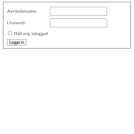
Användarnamn:
Lösenord:
Håll mig inloggad
Logga in