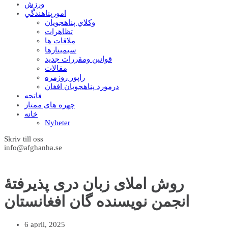
ورزش
امورپناهندگي
وکلاي پناهجويان
تظاهرات
ملاقات ها
سيمينارها
قوانين ومقررات جديد
مقالات
راپور روزمره
درمورد پناهجويان افغان
فاتحه
چهره های ممتاز
خانه
Nyheter
Skriv till oss
info@afghanha.se
روش املای زبان دری پذيرفتۀ
انجمن نويسنده گان افغانستان
6 april, 2025