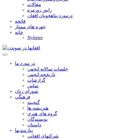
مقالات
راپور روزمره
درمورد پناهجويان افغان
فاتحه
چهره های ممتاز
خانه
Nyheter
در مورد ما
جلسات سالانه انجمن
تاریخچه انجمن
گزارشات
تماس
شوراي زنان
فرهنگي
گنجينه
هنرپيشه ها
گروه هاي هنري
نويسندگان
داستان
نيازمنديها
شرکتهاي افغاني