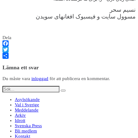
نسیم سحر
مسوول سایت و فیسبوک افغانهای سویدن
Dela
Facebook
Twitter
Dela
Lämna ett svar
Du måste vara
inloggad
för att publicera en kommentar.
Asylsökande
Val i Sverige
Meddelande
Arkiv
Idrott
Svenska Press
Bli medlem
Kontakt