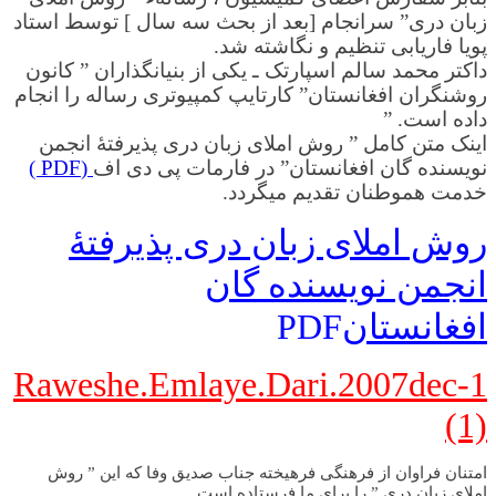
زبان دری” سرانجام [بعد از بحث سه سال ] توسط استاد
پویا فاریابی تنظیم و نگاشته شد.
داکتر محمد سالم اسپارتک ـ یکی از بنیانگذاران ” کانون
روشنگران افغانستان” کارتایپ کمپیوتری رساله را انجام
داده است. ”
اینک متن کامل ” روش املای زبان دری پذيرفتۀ انجمن
نويسنده گان افغانستان” در فارمات پی دی اف
(PDF )
خدمت هموطنان تقدیم میگردد.
روش املای زبان دری پذيرفتۀ
انجمن نويسنده گان
افغانستان
PDF
Raweshe.Emlaye.Dari.2007dec-1
(1)
امتنان فراوان از فرهنگی فرهیخته جناب صدیق وفا که این ” روش
املای زبان دری ” را برای ما فرستاده است.