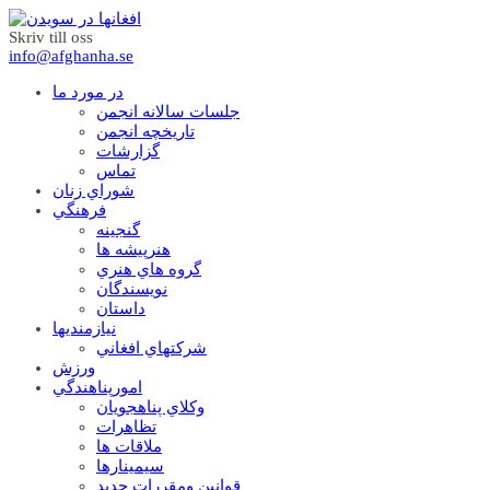
Skriv till oss
info@afghanha.se
در مورد ما
جلسات سالانه انجمن
تاریخچه انجمن
گزارشات
تماس
شوراي زنان
فرهنگي
گنجينه
هنرپيشه ها
گروه هاي هنري
نويسندگان
داستان
نيازمنديها
شرکتهاي افغاني
ورزش
امورپناهندگي
وکلاي پناهجويان
تظاهرات
ملاقات ها
سيمينارها
قوانين ومقررات جديد