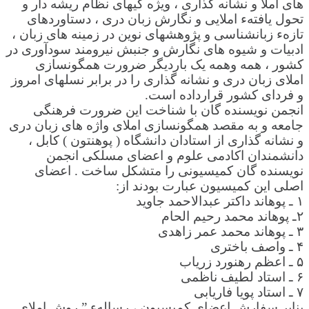
های املا و نشانه گذاری ، ویژه گیهای نظام ریشه دار و
تحول یافتهء املایی و نگارش زبان دری ، دستاوردهای
تازهء زبانشناسی و پژوهشهای نوین در زمینه های زبان ،
ادبیات و شیوه های نگارش و جنبش نیرومند سودآوری در
کشور ، همه وهمه یک باردیگر ضرورت همگونسازی
املای زبان دری و نشانه گذاری را در برابر نسلهای امروز
و فردای کشور قرارداده است.
انجمن نویسنده گان با شناخت این ضرورت فرهنگی
جامعه و به مقصد همگونسازی املای واژه های زبان دری
و نشانه گذاری از استادان دانشگاه ( پوهنتون ) کابل ،
دانشمندان اکادمی علوم و اعضای مسلکی انجمن
نویسنده گان کمیسیونی را متشکل ساخت . اعضای
اصلی این کمیسیون عبارت بودند از:
۱ ـ پوهاند داکتر عبدالاحمد جاوید
۲ـ پوهاند محمد رحیم الحام
۳ ـ پوهاند محمد عمر زاهدی
۴ ـ واصف باختری
۵ ـ اعظم رهنورد زریاب
۶ ـ استاد لطیف ناظمی
۷ ـ استاد پویا فاریابی
بنابر سفارش اعضای کمیسیون ، رسالهء ” روش املای