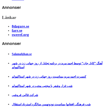
Annonser
Länkar
8dagare.se
farr.se
sweref.org
Annonser
Salamafghan.se
آهنگ ”کابل جان” توسط احمد مرید در برنامه تجلیل از روز جهانی زن در شهر
استاکهولم
کنسرت احمد مرید بمناسبت روز جهانی زن در شهر استاکهولم
شب غزل وشعر با مجتبی محب در شهر استاکهولم
شرکت قالین فروشی
شب فرهنگی افغانها بمناسبت نودونهمین سالگرد استرداد استقلال