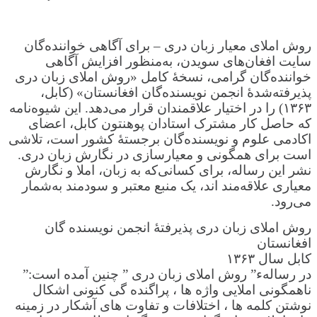
روش املای معیار زبان دری – برای آگاهی خواننده‌گان
سایت افغان‌های سویدن، به‌منظور افزایش آگاهی
خواننده‌گان گرامی، نسخهٔ کامل «روش املای زبان دری
پذیرفته‌شدهٔ انجمن نویسنده‌گان افغانستان» (کابل،
۱۳۶۳) را در اختیار علاقمندان قرار می‌دهد. این شیوه‌نامه
که حاصل کار مشترک استادان پوهنتون کابل، اعضای
اکادمی علوم و نویسنده‌گان برجستهٔ کشور است، تلاشی‌
است برای همگونی و معیارسازی در نگارش زبان دری.
نشر این رساله، برای کسانی‌که به زبان، املا و نگارش
معیاری علاقه‌مند اند، یک منبع معتبر و سودمند به‌شمار
می‌رود.
روش املای زبان دری پذيرفتۀ انجمن نويسنده گان
افغانستان
کابل سال ۱۳۶۳
در رسالهء” روش املای زبان دری ” چنین آمده است:”
ناهمگونی املایی واژه ها ، پراگنده گی کنونی اشکال
نوشتن کلمه ها ، اختلافات و تفاوت های آشکار در زمینه