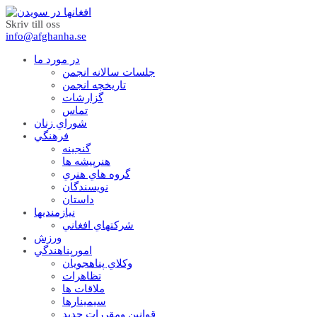
Skriv till oss
info@afghanha.se
در مورد ما
جلسات سالانه انجمن
تاریخچه انجمن
گزارشات
تماس
شوراي زنان
فرهنگي
گنجينه
هنرپيشه ها
گروه هاي هنري
نويسندگان
داستان
نيازمنديها
شرکتهاي افغاني
ورزش
امورپناهندگي
وکلاي پناهجويان
تظاهرات
ملاقات ها
سيمينارها
قوانين ومقررات جديد