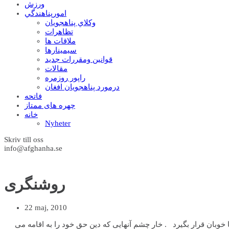
ورزش
امورپناهندگي
وکلاي پناهجويان
تظاهرات
ملاقات ها
سيمينارها
قوانين ومقررات جديد
مقالات
راپور روزمره
درمورد پناهجويان افغان
فاتحه
چهره های ممتاز
خانه
Nyheter
Skriv till oss
info@afghanha.se
روشنگری
22 maj, 2010
بان قرار بگیرد . خار چشم آنهایی که دین حق خود را به اقامه می