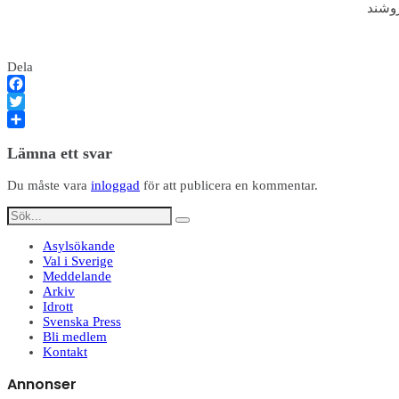
Dela
Facebook
Twitter
Dela
Lämna ett svar
Du måste vara
inloggad
för att publicera en kommentar.
Asylsökande
Val i Sverige
Meddelande
Arkiv
Idrott
Svenska Press
Bli medlem
Kontakt
Annonser