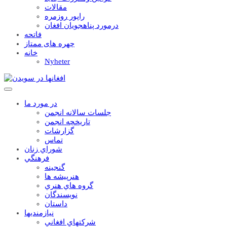
مقالات
راپور روزمره
درمورد پناهجويان افغان
فاتحه
چهره های ممتاز
خانه
Nyheter
در مورد ما
جلسات سالانه انجمن
تاریخچه انجمن
گزارشات
تماس
شوراي زنان
فرهنگي
گنجينه
هنرپيشه ها
گروه هاي هنري
نويسندگان
داستان
نيازمنديها
شرکتهاي افغاني