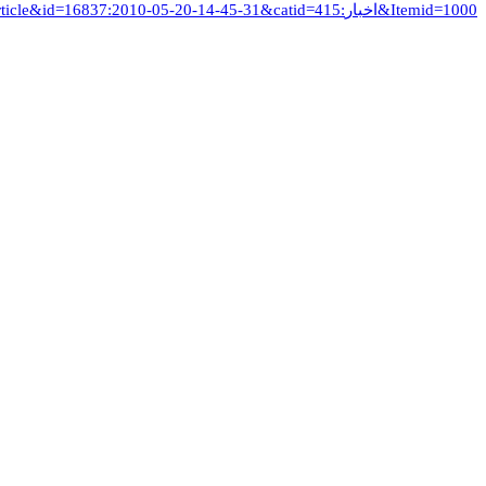
http://www.sibtayn.com/fa/index.php?option=com_content&view=article&id=16837:2010-05-20-14-45-31&catid=415:اخبار&Itemid=1000