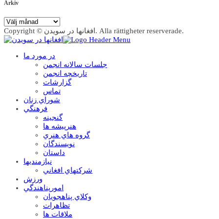
Arkiv
Arkiv
Copyright © افغانها در سویدن. Alla rättigheter reserverade.
در مورد ما
جلسات سالانه انجمن
تاریخچه انجمن
گزارشات
تماس
شوراي زنان
فرهنگي
گنجينه
هنرپيشه ها
گروه هاي هنري
نويسندگان
داستان
نيازمنديها
شرکتهاي افغاني
ورزش
امورپناهندگي
وکلاي پناهجويان
تظاهرات
ملاقات ها