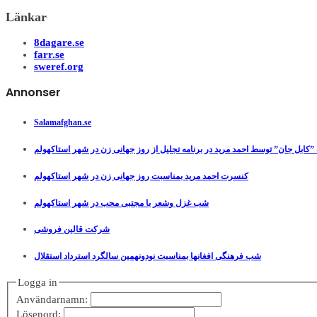
Länkar
8dagare.se
farr.se
sweref.org
Annonser
Salamafghan.se
”کابل جان” توسط احمد مرید در برنامه تجلیل از روز جهانی زن در شهر استاکهولم
کنسرت احمد مرید بمناسبت روز جهانی زن در شهر استاکهولم
شب غزل وشعر با مجتبی محب در شهر استاکهولم
شرکت قالین فروشی
شب فرهنگی افغانها بمناسبت نودونهمین سالگرد استرداد استقلال
Logga in
Användarnamn:
Lösenord: