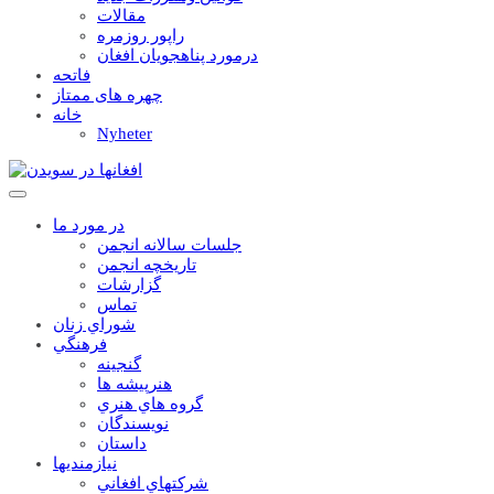
مقالات
راپور روزمره
درمورد پناهجويان افغان
فاتحه
چهره های ممتاز
خانه
Nyheter
در مورد ما
جلسات سالانه انجمن
تاریخچه انجمن
گزارشات
تماس
شوراي زنان
فرهنگي
گنجينه
هنرپيشه ها
گروه هاي هنري
نويسندگان
داستان
نيازمنديها
شرکتهاي افغاني