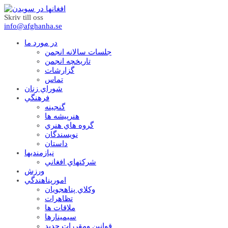
Skriv till oss
info@afghanha.se
در مورد ما
جلسات سالانه انجمن
تاریخچه انجمن
گزارشات
تماس
شوراي زنان
فرهنگي
گنجينه
هنرپيشه ها
گروه هاي هنري
نويسندگان
داستان
نيازمنديها
شرکتهاي افغاني
ورزش
امورپناهندگي
وکلاي پناهجويان
تظاهرات
ملاقات ها
سيمينارها
قوانين ومقررات جديد