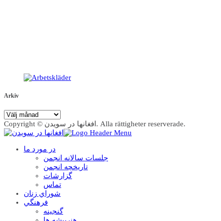
Arkiv
Arkiv
Copyright © افغانها در سویدن. Alla rättigheter reserverade.
در مورد ما
جلسات سالانه انجمن
تاریخچه انجمن
گزارشات
تماس
شوراي زنان
فرهنگي
گنجينه
هنرپيشه ها