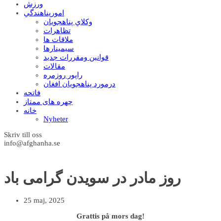
ورزش
امورپناهندگي
وکلاي پناهجويان
تظاهرات
ملاقات ها
سيمينارها
قوانين ومقررات جديد
مقالات
راپور روزمره
درمورد پناهجويان افغان
فاتحه
چهره های ممتاز
خانه
Nyheter
Skriv till oss
info@afghanha.se
روز مادر در سویدن گرامی باد
25 maj, 2025
Grattis på mors dag!