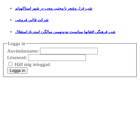
شب غزل وشعر با مجتبی محب در شهر استاکهولم
شرکت قالین فروشی
شب فرهنگی افغانها بمناسبت نودونهمین سالگرد استرداد استقلال
Logga in
Användarnamn:
Lösenord:
Håll mig inloggad
Logga in