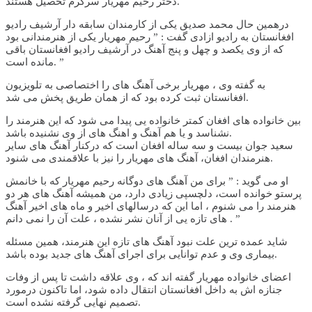
دختر رحیم مهریار سرگرم تحصیل هستند.
درهمین حال محمد صدیق یکی از کارمندان سابقه دار آرشیف رادیو
افغانستان به رادیو ازادی گفت : ” رحیم مهریار یکی از هنرمندانی بود
که از وی یکصد و چهل و پنج آهنگ در آرشیف رادیو افغانستان باقی
مانده است. ”
به گفته وی ، مهریار برخی آهنگ های را اختصاصی به تلویزیون
افغانستان ثبت کرده بود که از همان طریق پخش می شد.
بین خانواده های افغان کمتر خانواده یی پیدا می شود که این هنرمند را
نشناسد و یا هم آهنگ و اهنگ های از وی نشنیده باشد.
سعید جوان بیست و سه ساله افغان است که درکنار آهنگ های سایر
هنرمندان افغان، آهنگ های مهریار را نیز با علاقمندی می شنود.
او می گوید : ” برای من آهنگ های دوگانه رحیم مهریار که با خانمش
پرستو خوانده است، دلچسپی زیادی دارد، من همیشه آهنگ های هر دو
هنرمند را می شنوم ، اما این که درسالهای اخیر و ماه های اخیر آهنگ
های تازه یی از آنان نشر نشده ، علت آن را نمی دانم . ”
شاید عمده ترین علت نبود آهنگ های تازه این هنرمند، همین مسئله
بیماری وی و عدم توانایی برای اجرای آهنگ های جدید بوده باشد.
اعضای خانواده مهریار گفته اند که ، وی علاقه داشت تا پس از وفات
جنازه اش به داخل افغانستان انتقال داده شود، اما تاکنون درمورد
تصمیم نهایی گرفته نشده است.