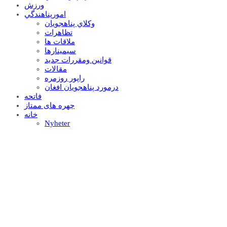
ورزش
امورپناهندگي
وکلاي پناهجويان
تظاهرات
ملاقات ها
سيمينارها
قوانين ومقررات جديد
مقالات
راپور روزمره
درمورد پناهجويان افغان
فاتحه
چهره های ممتاز
خانه
Nyheter