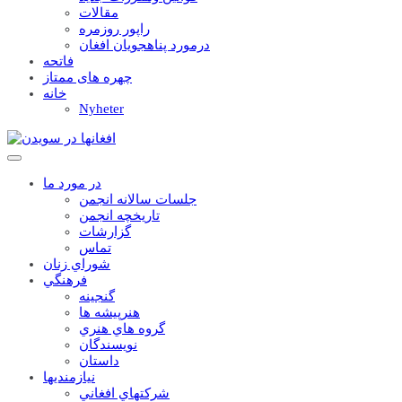
مقالات
راپور روزمره
درمورد پناهجويان افغان
فاتحه
چهره های ممتاز
خانه
Nyheter
در مورد ما
جلسات سالانه انجمن
تاریخچه انجمن
گزارشات
تماس
شوراي زنان
فرهنگي
گنجينه
هنرپيشه ها
گروه هاي هنري
نويسندگان
داستان
نيازمنديها
شرکتهاي افغاني