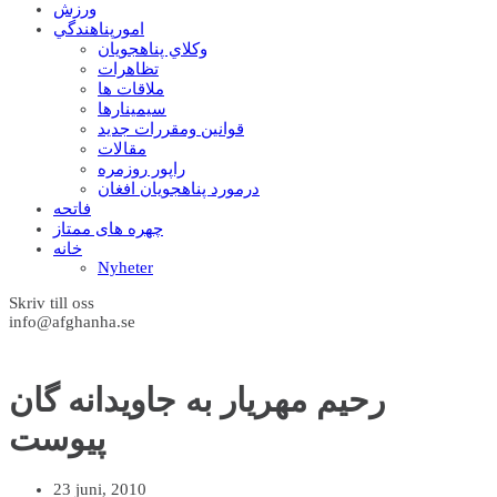
ورزش
امورپناهندگي
وکلاي پناهجويان
تظاهرات
ملاقات ها
سيمينارها
قوانين ومقررات جديد
مقالات
راپور روزمره
درمورد پناهجويان افغان
فاتحه
چهره های ممتاز
خانه
Nyheter
Skriv till oss
info@afghanha.se
رحیم مهریار به جاویدانه گان
پیوست
23 juni, 2010