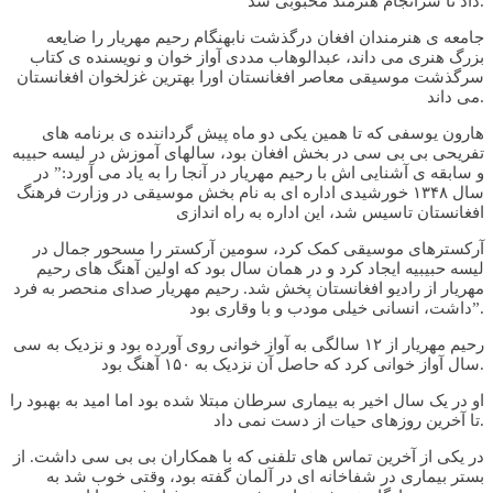
داد تا سرانجام هنرمند محبوبی شد.
جامعه ی هنرمندان افغان درگذشت نابهنگام رحیم مهریار را ضایعه
بزرگ هنری می داند، عبدالوهاب مددی آواز خوان و نویسنده ی کتاب
سرگذشت موسیقی معاصر افغانستان اورا بهترین غزلخوان افغانستان
می داند.
هارون یوسفی که تا همین یکی دو ماه پیش گرداننده ی برنامه های
تفریحی بی بی سی در بخش افغان بود، سالهای آموزش در لیسه حبیبه
و سابقه ی آشنایی اش با رحیم مهریار در آنجا را به یاد می آورد:” در
سال ۱۳۴۸ خورشیدی اداره ای به نام بخش موسیقی در وزارت فرهنگ
افغانستان تاسیس شد، این اداره به راه اندازی
آرکسترهای موسیقی کمک کرد، سومین آرکستر را مسحور جمال در
لیسه حبیبیه ایجاد کرد و در همان سال بود که اولین آهنگ های رحیم
مهریار از رادیو افغانستان پخش شد. رحیم مهریار صدای منحصر به فرد
داشت، انسانی خیلی مودب و با وقاری بود”.
رحیم مهریار از ۱۲ سالگی به آواز خوانی روی آورده بود و نزدیک به سی
سال آواز خوانی کرد که حاصل آن نزدیک به ۱۵۰ آهنگ بود.
او در یک سال اخیر به بیماری سرطان مبتلا شده بود اما امید به بهبود را
تا آخرین روزهای حیات از دست نمی داد.
در یکی از آخرین تماس های تلفنی که با همکاران بی بی سی داشت. از
بستر بیماری در شفاخانه ای در آلمان گفته بود، وقتی خوب شد به