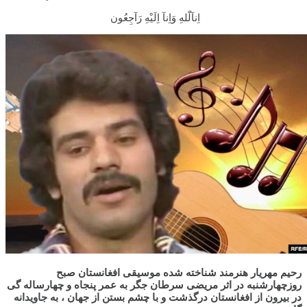
اِنآلّلهِ وَاِنآ اِلَيْهِ رَآجِعُون
رحیم مهریار هنرمند شناخته شده موسیقی افغانستان صبح
روزچهارشنبه در اثر مریضی سرطان جگر به عمر پنجاه و چهارساله گی
در بیرون از افغانستان درگذشت و با چشم بستن از جهان ، به جاویدانه