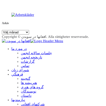
Arkiv
Arkiv
Copyright © افغانها در سویدن. Alla rättigheter reserverade.
در مورد ما
جلسات سالانه انجمن
تاریخچه انجمن
گزارشات
تماس
شوراي زنان
فرهنگي
گنجينه
هنرپيشه ها
گروه هاي هنري
نويسندگان
داستان
نيازمنديها
شرکتهاي افغاني