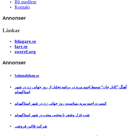
Bli medlem
Kontakt
Annonser
Länkar
8dagare.se
farr.se
sweref.org
Annonser
Salamafghan.se
آهنگ ”کابل جان” توسط احمد مرید در برنامه تجلیل از روز جهانی زن در شهر
استاکهولم
کنسرت احمد مرید بمناسبت روز جهانی زن در شهر استاکهولم
شب غزل وشعر با مجتبی محب در شهر استاکهولم
شرکت قالین فروشی