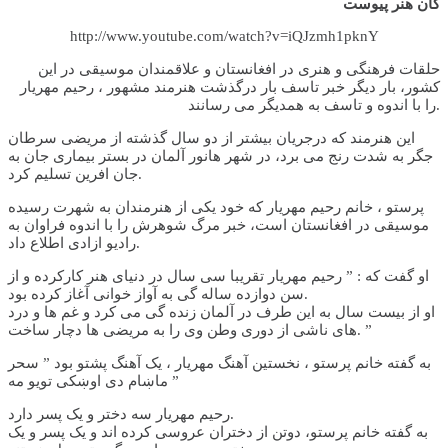
گان هنر پیوست
http://www.youtube.com/watch?v=iQJzmh1pknY
حلقات فرهنگی و هنری در افغانستان و علاقمندان موسیقی در این
کشور، بار دیگر خبر تاسف بار درگذشت هنرمند مشهور ، رحیم مهریار
را با اندوه و تاسف به همدیگر می رسانند.
این هنرمند که درجریان بیشتر از دو سال گذشته از مریضی سرطان
جگر به شدت رنج می برد، در شهر هانور آلمان در بستر بیماری جان به
جان افرین تسلیم کرد.
پرستو ، خانم رحیم مهریار که خود یکی از هنرمندان به شهرت رسیده
موسیقی در افغانستان است، خبر مرگ شوهرش را با اندوه فراوان به
رادیو ازادی اطلاع داد.
او گفت که : ” رحیم مهریار تقریبا سی سال در دنیای هنر کارکرده و از
سن دوازده ساله گی به آواز خوانی آغاز کرده بود.
او از بیست سال به این طرف در آلمان زنده گی می کرد و غم ها و درد
های ناشی از دوری وطن وی را به مریضی ها دچار ساخت. ”
به گفته خانم پرستو ، نخستین آهنگ مهریار ، یک آهنگ پشتو بود ” سحر
ماښام دی اوښکی تویو مه ”
رحیم مهریار سه دختر و یک پسر دارد.
به گفته خانم پرستو، دوتن از دختران عروسی کرده اند و یک پسر و یک