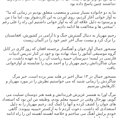
نداشتند چنین پاسخ داده بود:
”ما به دو خانواده بسیار سنتی و متعصب متعلق بودیم در زمانی که ما
به آواز خوانی آغاز کردیم، روی آوردن به این کاردشوار بود، اما ما ( من
و پرستو) به دلیل علاقه ای که به آواز خوانی داشتیم این راه را علی رغم
سختی ها و مخالفت ها ادامه دادیم”.
رحیم مهریار به دنبال گسترش جنگ و نا آرامی در کشورش، افغانستان
را ترک کرد و بیست سال آخر عمر خود را در آلمان زیست.
مسحور جمال آواز خوان و آهنگساز برجسته افغان که روز گاری در کابل
گروه موسیقی آماتور را بنیاد نهاده بود و خود در کنار تدریس ادبیات
فارسی در لیسه/ دبیرستان حبیبه ریاست آن ر را به عهده داشت، در
میان شاگردانش رحیم مهریار را و احمد مرید را شایسته ی آوازخوانی
یافت.
مسحور جمال در ۱۳ سال اخیر در هلند بسر برده است، خبر مرگ
شاگردش را زمانی شنید که می خواستیم نظرش را در مورد مهریار و
کارهایش بپرسیم.
مرگ اورا به همسر عزیزش فرزندانش و همه هنر دوستان تسلیت می
گویم، بهرحال وقتی در حبیبیه معلم بودم، وظیفه من این بود که استعداد
های جوان را کشف کرده و آنها را کمک کند. رحیم مهریار را به دلیل
استعدادی که داشت، دعوت کردم تا به آرکستر حبیبیه بپیوندد. گاهی
خودم برایش آهنگ می ساختم و خلاصه آهسته آهسته این را راه ادامه