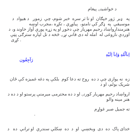
د خواشینۍ پیغام
په ډیر ژور خپګان او تا ثر سره خبر شوم، چې زموږ د هیواد د
موسیقې په ډګر کې نامتو، پیاوړې ، تکړه ،مجرب اوښه
هنرمندارواښاد رحیم مهریار چې دخوږ او په زړه پورې آواز خاوند و، د
اوږدې ناروغی له امله له دی فاني نړۍ څخه د تل لپاره سترګی پټې
کړی .
اِنآلّلهِ وَاِنآ اِلَيْهِ
رَآجِعُون
زه نه یوازی چې د ده روح ته دعا کوم بلکې په دغه غمیزه کې ځان
شریک بولم، او د
ارواښاد رحیم مهریار کورنۍ او د ده محترمی میرمنې پرستو او د ده د
هنر مینه والو
ته جمیل صبر غواړم
.
خدای پاک ده دی وبخښي او د ده ښکلې سندرې او ترانې ده د