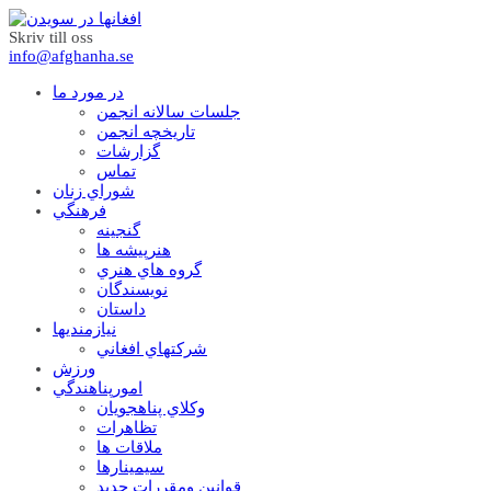
Skriv till oss
info@afghanha.se
در مورد ما
جلسات سالانه انجمن
تاریخچه انجمن
گزارشات
تماس
شوراي زنان
فرهنگي
گنجينه
هنرپيشه ها
گروه هاي هنري
نويسندگان
داستان
نيازمنديها
شرکتهاي افغاني
ورزش
امورپناهندگي
وکلاي پناهجويان
تظاهرات
ملاقات ها
سيمينارها
قوانين ومقررات جديد