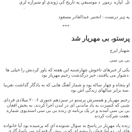
تل لپاره زموږ د موسیقې په تاریخ کې ژوندې او ښیرازه لري
.
په ډیر درنښت : انجنیر عبدالقادر مسعود
***
پرستو، بی مهریار شد
شهباز ایرج
بی بی سی
یکی از خبرهای ناخوش چهارشنبه این هفته که باور کردنش را خیلی ها
دشوار می یافتند، خبر درگذشت رحیم مهریار بود.
او پنجاه و چهار ساله بود و شمار آهنگ هایی که به یادگار گذاشت تقریبا
سه برابر سالهای زندگی اش بود.
رحیم مهریار و همسرش پرستو در سیزدهم جنوری ۲۰۰۶ میلادی فردای
شبی که کنسرت به یاد ماندنی ای در لندن اجرا کردند، به بخش افغان
بی بی سی آمدند و در یک برنامه ی زنده بی بی سی استدیوی شماره
هفت شرکت کردند.
زنده یاد مهریار در پاسخ به سوال شنونده ای که پرسیده بود آیا خانواده
های این دو آوازخوان با پیشه ای که در پیش گرفته اند سر ناسازگاری