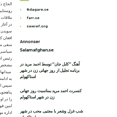
الحاج د
8dagare.se
روستایی
ملاقات 
farr.se
در آغاز
sweref.org
سویدن و
افغان ک
Annonser
منفی مید
Salamafghan.se
سیاسی 
رئیس ان
آهنگ ”کابل جان” توسط احمد مرید در
مشخص غر
برنامه تجلیل از روز جهانی زن در شهر
میدانهای های هوایی افغانستان ( سرحدات ) میتواند باشد
استاکهولم
به ادام
سپس الح
کنسرت احمد مرید بمناسبت روز جهانی
پناهجوی
زن در شهر استاکهولم
را در ا
امین قو
شب غزل وشعر با مجتبی محب در شهر
اداره م