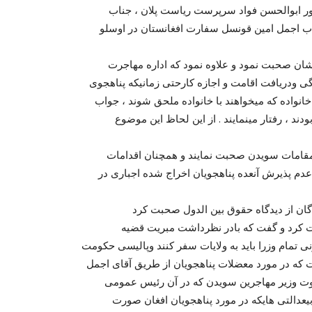
تور ابوالحسن فواد سرپرست ریاست پلان ، جناب
ناب اجمل امین قونسل سفارت افغانستان در اوسلو
شان صحبت نمود و علاوه نمود که اداره مهاجرت
گی ودریافت اقامت و اجازه کارحتی زمانیکه پناهجوی
انواده که میخواهند با خانواده ملحق شوند ، جواب
ند ، رفتار مینمایند . از این لحاظ این موضوع
ا مقامات سویدن صحبت نمایند و همچنان اقدامات
عدم پذیرش آنعده پناهجویان اخراج شده اجباری در
گان از دیدگاه حقوق بین الدول صحبت کرد
ت کرد و گفت که بادر نظرداشت مبریت قضیه
ی تمام وزرا باید به ولایات سفر کنند وپالیسی حکومت
ت که در مورد معضلات پناهجویان از طریق آقای اجمل
وت وزیر مهاجرین سویدن که در آن رئیس عمومی
یعدالتی هایکه در مورد پناهجویان افغان صورت