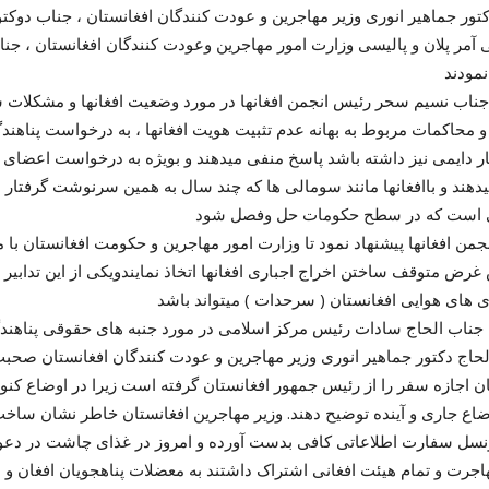
کتور جماهیر انوری وزیر مهاجرین و عودت کنندگان افغانستان ، جناب دوک
 آمر پلان و پالیسی وزارت امور مهاجرین وعودت کنندگان افغانستان ، ج
نمودند
 جناب نسیم سحر رئیس انجمن افغانها در مورد وضعیت افغانها و مشکلات 
 محاکمات مربوط به بهانه عدم تثبیت هویت افغانها ، به درخواست پناهند
ار دایمی نیز داشته باشد پاسخ منفی میدهند و بویژه به درخواست اعضای خ
هند و باافغانها مانند سومالی ها که چند سال به همین سرنوشت گرفتار بود
است که در سطح حکومات حل وفصل شود
جمن افغانها پیشنهاد نمود تا وزارت امور مهاجرین و حکومت افغانستان ب
ض متوقف ساختن اخراج اجباری افغانها اتخاذ نمایندویکی از این تدابیر 
ه جناب الحاج سادات رئیس مرکز اسلامی در مورد جنبه های حقوقی پناهند
اج دکتور جماهیر انوری وزیر مهاجرین و عودت کنندگان افغانستان صحب
ان اجازه سفر را از رئیس جمهور افغانستان گرفته است زیرا در اوضاع کنون
وضاع جاری و آینده توضیح دهند. وزیر مهاجرین افغانستان خاطر نشان ساخ
نسل سفارت اطلاعاتی کافی بدست آورده و امروز در غذای چاشت در دع
هاجرت و تمام هیئت افغانی اشتراک داشتند به معضلات پناهجویان افغان و ب