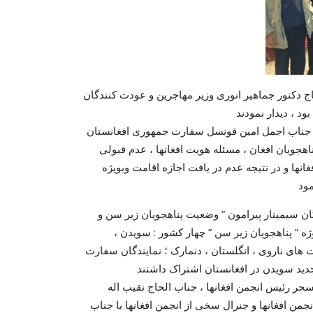
ا جناب الحاج دکتور جماهیر انوری وزیر مهاجرین و عودت کنندگان
د ، دیدار نمودند
نجمن افغانها در سویدن با جناب اجمل امین قونسل سفارت جمهوری افغانستان
اهجویان افغان ، مسئله هویت افغانها ، عدم قبولی
نها و در نتیجه عدم در یافت اجازه اقامت وبویژه
مود
ان سیمینار پیرامون ” وضعیت پناهجویان زیر سن و
ژه ” پناهجویان زیر سن ” چهار کشور : سویدن ،
ت های ناروی ، انگلستان ، دنمارک ؛ نمایندگان سفارت
 به اشتراک نسیم سحر رئیس انجمن افغانها ، جناب الحاج نقیب اله
ن افغانها و جنرال سخی از انجمن افغانها با جناب