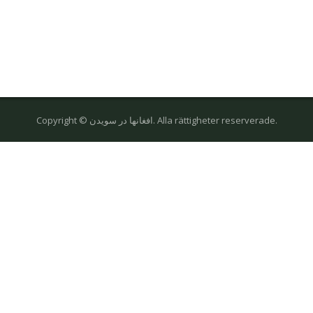
Copyright © افغانها در سویدن. Alla rättigheter reserverade.