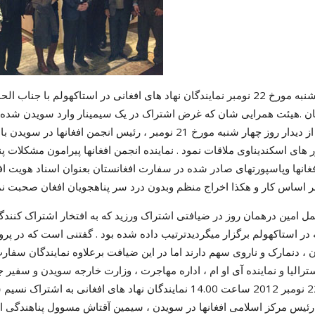
روز پنجشنبه مورخ 22 نومبر نمایندگان نهاد های افغانی در استاکهولم ب
ان .هیئت همرایی شان که غرض اشتراک در یک سیمینار وارد سویدن شده بو
اما قبل از دیدار روز چهار شنبه مورخ 21 نومبر ، رئیس ا
های اسکندیناوی ملاقات نمود . نماینده انجمن افغانها پیرامون مشکلات پن
فغانها وپاسپورتهای صادر شده در سفارت افغانستان بعنوان اسناد هویت افغا
ر اساس کار و هکذا اخراج منظم وبدون درد سر پناهجویان افغان صحبت ن
مل امین درهمان روز در ضیافتی اشتراک ورزید که به افتخار اشتراک کنندگ
ه در استاکهولم برگزار میگردیدترتیب داده شده بود . گفتنی است که در پرو
ن ، دنمارک و ناروی سهم دارند اما در این ضیافت برعلاوه نمایندگان سفار
بتاریخ 22 نومبر 2012 ساعت 14.00 نمایندگان نهاد های افغانی
ئیس مرکز اسلامی افغانها در سویدن ، سیمین آقتاش مسوول پناهندگی انجم