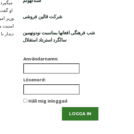
استاکهولم
میگیرد اشاره نموده و توقع افغانها را در جهت کمک به پناهجویان افغان و دیپورت ننمودن آن معطوف داشته است
او گفت که جانب افغانی این تقاضا را درشرایط مطرح میکند که عنقریب سفارت افغانستان در سویدن افتتاح میگردد
شرکت قالین فروشی
وزیر امو
امنیت مل
شب فرهنگی افغانها بمناسبت نودونهمین
دیدار ب
سالگرد استرداد استقلال
Användarnamn:
Lösenord:
Håll mig inloggad
LOGGA IN