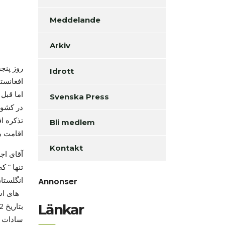
Meddelande
Arkiv
Idrott
افغانست
Svenska Press
در کشور 
تذکره ا
Bli medlem
اقامت ب
Kontakt
آقای اج
تنها ” ک
انگلستا
Annonser
های استرالیا و نماینده آی او ام ، اداره مهاجرت ، وزارت خارجه سویدن و سفیر جدید سویدن در افغانستان اشتراک داشتند
Länkar
سادات ر