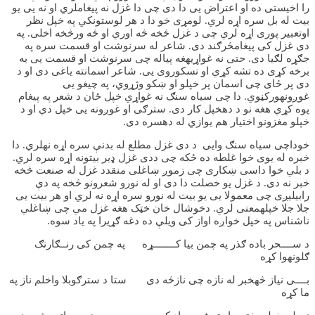
را اخیستی ده او اعتراض یی دا دی چی دا غزل نه پیغاملري او نه یی یو
بیت له بل سره اړه لري. لومړی خو دا د هر لوستونکي په خپل نظر
اوتعبیر پوری اړه لري چی د غزل څخه څه اوري او څه ورڅخه اخلی. په
دی غزل کی پیغامڅرګند دی. شاعر له سرنوشت او قسمت سره په
جګړه لګیا دی. حتی نه غواړيهغه پیاله چی سرنوشت او قسمت یی به
برخه کړی ده تشه کړي او نسکوروی یی. شاعر اسمانته یاغی دی او د
دی پر ځای چی اسمان پر خپلو او ښکو وژړوي، په چیغو یی
غوږونهورکڼوي. دا چی سیاه سنګ نه غواړي خپل ځان د شعر په پیغام
پوه کړي هغه نو د دهخپل کار دی. سترګی او غوږونه یی خپل دي او د
خپلو مغزونو اختیار هم یوازي له دهسره دی.
خوداچی سیاه سنګ وایی د دی غزل مطلع له بدنې سره اړه نهلري. دا
خبره له یوی خوا غلطه ده ځکه چی ددی غزل ډیر بیتونه اړه سره لري.
د بلي خوا داسی ښکاری چی زموږ ښاغلی منقدد غزل له صنعت څخه
خبر نه دی. د غزل یو خصلت دا دی او له نورو شعرونو څخه په دې
رابیلیږی چی معمولا یی یو بیت له نورو سره اړه نه لري او هر بیت یی
جلا جلا خپلهمعنی لري. دخوشال خان خټک هغه غزل مي چی ښاغلي
ناشناس په خپل خواږه اواز کی ویلې ده دغه ګړیرا په یاد سوه.
د ســــحر باده ګذر په چمن بیا کــــــــړه په چمن کی رنــګارنګ
ګلونهوا کړه
بــــی نیاز څهخبر له نازه چی نازڅه دی ستا د سترګوبلا واخلم ناز په
ما کړه