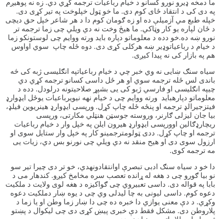
ما دمخه ډیرو نورو کسانو د خیام رباعیات ترجمه کړي دي. زه نه پوهیږم
په دی کی د انتقاد ځای کوم دی. ما خو ټول خپلوخت په تیر کړی دی.
خپله طبع مي آزمیلې ده او زه ګومان کوم دا د هر شاعر خپل حق دیچی
د ځان لپاره یو کار وټاکي. ما هیڅ وخت نه دي ویلي چی زما ترجمه تر
نورو ښه ده.خو دده د معلوماتو دپاره باید ورته ووایم چی لوستونکو زما
د خیام د رباعیاتوډیر ښه هرکلی کړی دی. دوه ځله چاپ سوي اواوس
هم په بازار کی نه پیدا کیږی.
سیاه سنګ ښایی نه وي خبر چي د خیام رباعیاتپه انګلیسی ژبه کی څه
باندی لس ځله ترجمه سوي او هر ځل داسی کسانو ترجمه کړي دي
چیپه انګلیسی او فارسي ژبو کی یی بشپړ صلاحیتونه درلودل. دده د
معلوماتو دپارهباید ورته ووایم چی د خیام نهه نیويرباعیات یوځل ایډوارډ
فیتزجیرالډ ترجمه او پنځه ځله چاپ کړل. ورپسی ایډوارډ هینریوین فیلډ،
بیا جان لیزلی ګارنر، وروسته جوسټن هنټلي مکارتی، ورپسی
ریچارډګالین اوورپسی ایډوارډ هیرون ایلن په خپل وار د خیام رباعیات
ترجمه او چاپ کړل. ددی ټولومترجمینو کار په خپل وار ستایل سوی او
ارزول سوی دی او هیح منقد نه دي ویلي چی نورنو بس دي، زیات یی
مه ترجمه کوی.
دا خو د سیاه سنګ ادبی تبصرې اوانتقادونهدي، خو تر دی چیرا تیر سو
نو بیا ګورو چی د هغه له ړانده تعصب سره مخامخ کیږو. کندهار می د
بابا په قواله دی. داسی تعبیروي چی ګواکيزه د هغه لوی ولایت د ملکیت
دعوه کوم. داسی لیونی به چا لیدلی وي چی د یوه ښار دملکیت دعوه
وکړي. د دې معنی یوازي دا خبره ده چی دا ښار زما وطن او یا زما د
پلاروطن دی. مشکل فقط دې خبری پیښ کړی دی چی لیکوال د پښتو