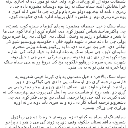
شیطانت دونه ژر اثر ورباندی کړی وای. ځکه نو موږ دده له اجازې پرته
خر انتخابکړ. البته سیاه سنګ ته زما یوه دوستانه مشوره داده چی د
زمري د نامه له بیځایهیادولو سره پام وکړي، چی دا لس کاله کیږی د
یوه مړه زمري نوم او عکس د کابل پرټوله اداره باندي حکومت کوي.
سیاه سنګ د خپل خصمانه مضمون په پای کیزما د سبزه کوب شعرته،
چی ډاکټرصاحبناشناس کمپوز کړی دی، اشاره کړې او ادعا کوی چی ما
دا شعر د خلقیانو د رژیم په وختکی لیکلی دی. ګواکی دی زما خبره دروغ
بولی چی ما دغه شعر د شهید داوود خان د حکومتپه وروستیو شپو کی
لیکلی دی. اختر پټ میړه نه دی. ما په زرګونو پښتانه پیژني.محترم
سلیمان لایق، چی سیاه سنګ په دغه ارتباط په خپله لیکنه کی اشاره
ورته کړېده، ژوندی دی. زهدونه سپین سترګی نه یم چی د خپل دونه
شهرت سره سره د زرهاوو خلکو په مخ کی دروغ ووایم.چی سیاه سنګ
زما خبره نه مني نو نه به یی مني.
سیاه سنګ بالاخره د خپل مضمون په پای کیزما ځینی شعرونه په
فارسی ترجمه کړي دی او مطلب یی دا دی چی ګواکی دی د ډیر
پراخنیت او نظر خاوند دی. انصاف دا دی چیډیری بیخونده ترجمې یې
کړي دي. هغه روح او ښایست چی په اصل کی پروت دی پهترجمه کی نه
لیده کیږی. ده لکه چی زما ترجمې لیدلی دي نو یی فکر کړی دی چی
دشعرونو ترجمه اسانه کار دی. زه وایم سړی باید دونه بار ته اوږه
ورکړي چی وړلای یېسي.
سیاهسنګ او سیاه سنګیانو ته زما وروستۍ خبره دا ده چی زما ټول
شعرونه د افغانستان خلکوته وقف دي. په ژوند کی می د هیواد د پراخو
اولسونو ترمنځ د نفاق یوه خبره نه دهکړې. زما په تقریبا پنځه څلویښت