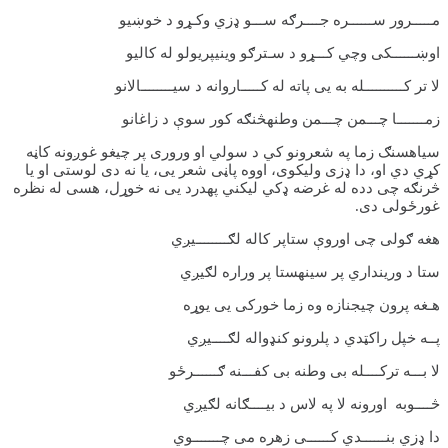
مـــــرور ســــــره جــــرګه ســـو ډزي وکـړو د خوښیو
اوښــــــکی وچي کـــړو د سـترګو وینیپریولو له کالیو
لا تر کــــــــــله به یی پاته له کـــــاروانه د سیــــــــالانو
زمـــــــا چـــمن چـــمن وطنهڅنګه کور سوې د زاغانو
سیاهسنګ زما په شعرونو کي د سولي او وروری پر چیغو غوږونه کاڼه
کړي دي او، دا ډزی ولیکوی، اووه پاڼی شعر یی، یا نه دی لوستی او یا
څرنګه چی دده له غرضه ډکي لیکني پهدرد یی نه خوړل، هسی له نظره
غورځولی دی.
هغه ګولی چی اوروې ستاپر کاله لګــــــــیږي
ستا د ورینداري پر سینهستا پر وراره لګیږي
هـغه پرون چیجنازه وه زما خورکی یی یوړه
پــه خپل راکټدي د پلرونو کنډواله لګــــیږي
لا بـــه ترکــــله بی وطنه بی کفـــنه ګــــــرځو
څــــوبه اورونه لا په لاس د بیــــګانه لګیږي
دا ډزي بنــــــدي کــــــی زهره می چـــــــوي