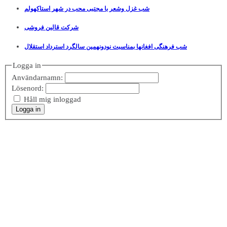
شب غزل وشعر با مجتبی محب در شهر استاکهولم
شرکت قالین فروشی
شب فرهنگی افغانها بمناسبت نودونهمین سالگرد استرداد استقلال
Logga in
Användarnamn:
Lösenord:
Håll mig inloggad
Logga in