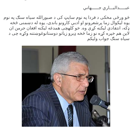
عبـــــدالبـــاري جــــــهاني
څو ورځی مخکی د فردا په نوم سایټ کی د صبورالله سیاه سنګ په نوم
یوه لیکوال زما پرشعرونو او ادبي کارونو باندی، یوه له دښمنی څخه
ډکه، انتقادي لیکنه کړې وه. خو کلهچی همدغه لیکنه افغان جرمن ان
لاین هم خپره کړه نو زما څخه ډیرو زیاتو دوستانوغوښتنه وکړه چی د
سیاه سنګ جواب ولیکم