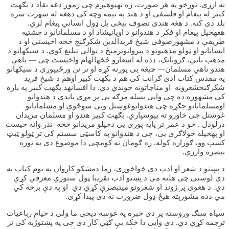
نه ارزی. نورخو په هر صورت، زه نهپوهیږم چی زموږ دغه نقاد د بګهت
کبیر له پیغام او فلسفی او د هند په نیمه وچه کی دهغه له شهرت سره
بلد دی کنه. د هغه هندی تصوف بیخی بل ډول انساني پیغام لري.
هغهخپل پیغام او فکر د هندوانو د اوپانیشاد او د مسلمانانو د چشتیه
طریقې د مشهورصوفی شیخ فریدالدین شکرګنج څخه اخیستی او د
انسانانو او ټولو مذهبونو د پیروانوترمنځ د یوالي تبلیغ کوي. د سیکهانو د
مذهب باني، ګرونانک، دده له اشعارو څخهالهام واخیست چی — ناهي
هندو ناهي مسلمان— چیغه یی پورته کړه او تر نن ورځیپوری د سیکهانو
په مقدس کتاب ادی ګرانت کی هم د بګهت کبیر اوهم د شیخ فرید
شکرګنجشعرونه او مناجاتونه خوندي دي. دا افسانهد بګهت کبیر په باره
کی مشهوره ده چی وایی پسله مرګه یی پر مړي باندی د هندوانو
اومسلمانانو جګړه چی هندوانوغوښتل ویی سوځوي او مسلمانانو
غوښتل چی خاورو ته ییوسپاري. بګهت کبیر هندو او مسلمان مریدان
درلودل . خو د عمر تر پایه پوری یی دخپلو مریدانو څخه نذر وانه خیست
او پهخپله جولاګری یی، چی د هندوانو په کاسټی سستم کی تر ټولو ټیټ
کسب وو، ګوزاره کوله. زه ګومان نه کومچی دا موضوع دي په نوره
تبصره وارزي.
د پښتو د شعر او ادب دې خواخوږي، زما دمشکو کاروان په نوم کتاب نه
دی لوستی چی هلته می د پښتو ادب تقریبا ټول ستوري معرفي کړي
دي. د هغوی پر ژوند او شعرونو میتبصرې کړي دي او په دې برخه کي
مي دده مشورېته هیڅ ډول ضرورت نه دی پیدا کړی.
سیاه سنګ وروسته پر دی خبره په غوسه دیچی ما ولی د خیام رباعیات
ترجمه کړي دي. دی وایی دا ځکه بې ګټي کار دی چی په پښتوژبه کی تر