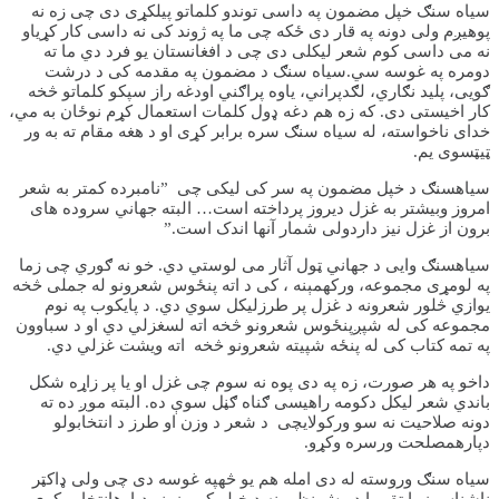
سیاه سنګ خپل مضمون په داسی توندو کلماتو پیلکړی دی چی زه نه
پوهیږم ولی دونه په قار دی ځکه چی ما په ژوند کی نه داسی کار کړیاو
نه می داسی کوم شعر لیکلی دی چی د افغانستان یو فرد دي ما ته
دومره په غوسه سي.سیاه سنګ د مضمون په مقدمه کی د درشت
ګویی، پلید نګاري، لګدپراني، یاوه پراګني اودغه راز سپکو کلماتو څخه
کار اخیستی دی. که زه هم دغه ډول کلمات استعمال کړم نوځان به مي،
خدای ناخواسته، له سیاه سنګ سره برابر کړی او د هغه مقام ته به ور
ټیټسوی یم.
سیاهسنګ د خپل مضمون په سر کی لیکی چی ”نامبرده کمتر به شعر
امروز وبیشتر به غزل دیروز پرداخته است… البته جهاني سروده های
برون از غزل نیز داردولی شمار آنها اندک است.”
سیاهسنګ وایی د جهاني ټول آثار می لوستي دي. خو نه ګوري چی زما
په لومړی مجموعه، ورکهمېنه ، کی د اته پنځوس شعرونو له جملی څخه
یوازي څلور شعرونه د غزل پر طرزلیکل سوي دي. د پایکوب په نوم
مجموعه کی له شپږپنځوس شعرونو څخه اته لسغزلي دي او د سباوون
په تمه کتاب کی له پنځه شپیته شعرونو څخه اته ویشت غزلي دي.
داخو په هر صورت، زه په دی پوه نه سوم چی غزل او یا پر زاړه شکل
باندي شعر لیکل دکومه راهیسی ګناه ګڼل سوې ده. البته موږ ده ته
دونه صلاحیت نه سو ورکولایچی د شعر د وزن او طرز د انتخابولو
دپارهمصلحت ورسره وکړو.
سیاه سنګ وروسته له دی امله هم یو څهپه غوسه دی چی ولی ډاکټر