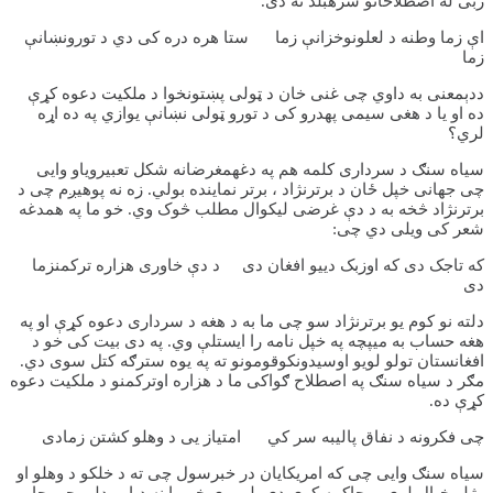
ژبی له اصطلاحاتو سرهبلد نه دی.
اې زما وطنه د لعلونوخزانې زما ستا هره دره کی دي د تورونښانې
زما
ددېمعنی به داوي چی غنی خان د ټولی پښتونخوا د ملکیت دعوه کړې
ده او یا د هغی سیمی پهدرو کی د تورو ټولی نښانې یوازي په ده اړه
لري؟
سیاه سنګ د سرداری کلمه هم په دغهمغرضانه شکل تعبیروياو وایی
چی جهانی خپل ځان د برترنژاد ، برتر نماینده بولي. زه نه پوهیږم چی د
برترنژاد څخه به د دې غرضی لیکوال مطلب څوک وي. خو ما په همدغه
شعر کی ویلی دي چی:
که تاجک دی که اوزبک دییو افغان دی د دې خاوری هزاره ترکمنزما
دی
دلته نو کوم یو برترنژاد سو چی ما به د هغه د سرداری دعوه کړې او په
هغه حساب به میپچه په خپل نامه را ایستلې وي. په دی بیت کی خو د
افغانستان تولو لویو اوسیدونکوقومونو ته په یوه سترګه کتل سوی دي.
مګر د سیاه سنګ په اصطلاح ګواکی ما د هزاره اوترکمنو د ملکیت دعوه
کړې ده.
چی فکرونه د نفاق پاليبه سر کي امتیاز یی د وهلو کشتن زمادی
سیاه سنګ وایی چی که امریکایان در خبرسول چی ته د خلکو د وهلو او