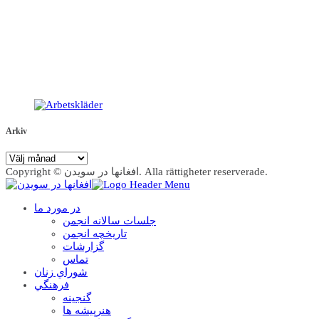
Arkiv
Arkiv
Copyright © افغانها در سویدن. Alla rättigheter reserverade.
در مورد ما
جلسات سالانه انجمن
تاریخچه انجمن
گزارشات
تماس
شوراي زنان
فرهنگي
گنجينه
هنرپيشه ها