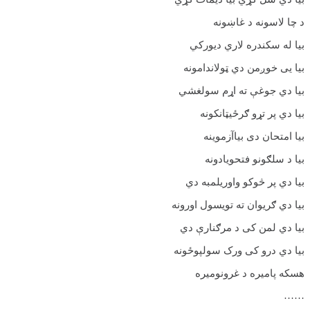
د چا لاسونه د غاښونه
بیا له سکندره لاري ديورکي
بیا یی خوږمن دي ټولاندامونه
بیا دي جوغې ته اړم سولغشي
بیا دي پر تړو ګرځیټانکونه
بیا امتحان دی بیاآزموینه
بیا د سلګونو فتحویادونه
بیا دي پر څوکو واوريلمبه دي
بیا دي ګریوان ته تویسول اورونه
بیا دي لمن کی د مرګنارې دي
بیا دي درو کی ورک سولپوځونه
هسکه پامیره د غرونومیره
……