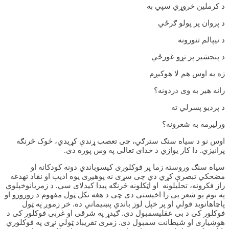
د کرملین خروړي سپي به
د پروان پر پولو ګرځي
د نیپالم تنورونه
د پنجشیر پر تړو غورځي
زه به اوس هم لا هوکیږم
رانه هیر به وی دردونه؟
د پردیو پسرلي ته
ورلیږمه به شعرونه؟
اوس نو د سیاه سنګ سترګي، چی تعصب ړندې کړيدي، څوک څرنګه
پرانیزي. دا کار یوازي د خدای تعالی په وس پوره دی.
سیاه سنګ وروسته زما پر فوکلوری کیسوباندي دونه کودکانه او
مضحکي تبصرې کړي دي چی سړی نه پوهیږی یوه ادیب او نقاد تهدغه
راز فکرونه، تحلیلونه او اټکلونه څرنګه پیدا کیدلای سي. د زمریانوخپلوي
په نوم یو شعر یی را اخیستی دی چی د هغه نکل ټول مفهوم د زورورو او
پاچاهانوبد قولي او پر خپل لوز باندي پښیماني ده. خر زموږ په ټول
فوکلور کی د بی عقلیسمبول دی. ګیدړ په شرقی او غربی فوکلور کی د
هوښیاری او شیطانت سمبول دی. زمری تقریباد ټولي نړی په فوکلوري