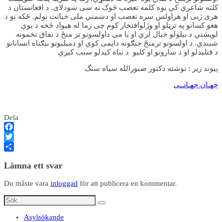
کلنه شاعري کي یوه کلمه تعصب څوک نه سی ښودلای. د افغانستان د
هری ژبی او هراولس سره تعصب او دښمني ملی خیانت بولم. ځکه نو د
هغو کسانو په ترټلو او وژلوافتخار کوم چی زما له هیواد څخه د یوې
لویشتي د بیلولو خیال لري او یا می داولسونو تر منځ د نفاق تخمونه
شیندي. د اولسونو ترمنځ جنګونه دایمی کوي او دمیلیونو بیګناه انسانانو
د قتلیدلو او د ښارونو او کلیو د تباه کیدلو سبب کیږي
پيوند زير : نوشته دکتور صبورالله سياه سنگ
جهـان جهـانــی
Dela
Facebook
Twitter
Dela
Lämna ett svar
Du måste vara
inloggad
för att publicera en kommentar.
Asylsökande