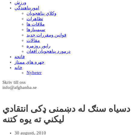
ورزش
امورپناهندگي
وکلاي پناهجويان
تظاهرات
ملاقات ها
سيمينارها
قوانين ومقررات جديد
مقالات
راپور روزمره
درمورد پناهجويان افغان
فاتحه
چهره های ممتاز
خانه
Nyheter
Skriv till oss
info@afghanha.se
دسیاه سنګ له دښمنی ډکی انتقادي
لیکني ته یوه کتنه
30 augusti, 2010