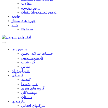
مقالات
راپور روزمره
درمورد پناهجويان افغان
فاتحه
چهره های ممتاز
خانه
Nyheter
در مورد ما
جلسات سالانه انجمن
تاریخچه انجمن
گزارشات
تماس
شوراي زنان
فرهنگي
گنجينه
هنرپيشه ها
گروه هاي هنري
نويسندگان
داستان
نيازمنديها
شرکتهاي افغاني