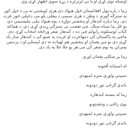
اوښکه توی کړې او یا یی لږترلږه د زړه سوي اظهار کړی وي.
زما د پاره ټول افغانستان خپل هیواد دی.هری لویشتي ته یی د خپل کور
په سترګه ګورم. د وطن د هری سیمی د پیغلی پلو می دخپلی خور عزت
دی. زما دپاره کندهار او پنجشیر دواړه د یوه هیواد بیلی بیلیسیمي دي.
یو ځل بیا سیاه سنګ، چی تعصب یی سترګی ړندې کړی دي، د هماغه
کتاب لوستلوته رابولم چی ده د کندهار شعر ورڅخه انتخاب کړی دی.
ماچی په پاکستان کی دمهاجرت او غربت په شپو کی د کندهار ښار یاد
کړی دی نو مي پغمان او پنجشیر هم لهیاده نه دي ایستلي.او د پردیس
پسرلي په نوم شعر کي می هر یو جلا جلا په یاد دی.
زما پر ښکلی پغمان اوري
له اسمانه آفتونه
سپیني واوري سره لمبهدي
باندي ګرځی تور دودونه
زما له مسته کندهاره
بوی راځی د وحشتونو
سپیني واوري سره لمبهدي
باندی ګرځی تور دودونه