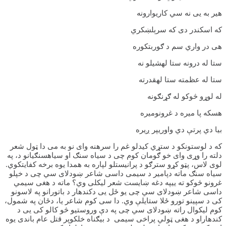
هیر به یی نه سي کاريوارونه
که اسکندر دی که سرېلښکري
هی در واري سم د ګوربتکوره
ستا له درونه ستا لهشیلو نه
ستا له عظمته ستا لهقدرته
له لوړو څوکو له ګړنګونه
هسکه پا میره د غرونومیره
بیا دي پرتې دي واوريپر ږیره
که د لوستونکو د ستړي کیدلو غم را سرهنه وای نو به می دا ټول شعر
دلته را وړی وای خو ګومان کوم چی د سیاه سنګ او سیاهسنګیانو د، په
لوی لاس، پټو کړو سترګو د پرانیستلو لپاره به همدا یوه برخه کفایتکوي.
سیاه سنګ ماته دپامیر د سیمی داسی شاعر ښودلای سي چی د خپلو
غرونو څوکو ته ییپه دغه ښایست شعر لیکلی وي؟ ماته د هغی سیمي
داسی شاعر ښودلای سي چی یو ځل یی دکندهار د باتورانو په لاسونو
کی د سپینو تورو ځلا ستایلې وي. دا سی کوم شاعر یا، دځان په شمول،
کوم لیکوال راته ښودلای سي چی په دې وروستیو څو کالو کی یی د
کندهاراو د هغی ټولي پراخی سیمی د بیګناه خلکوپر قتل عام باندی یوه