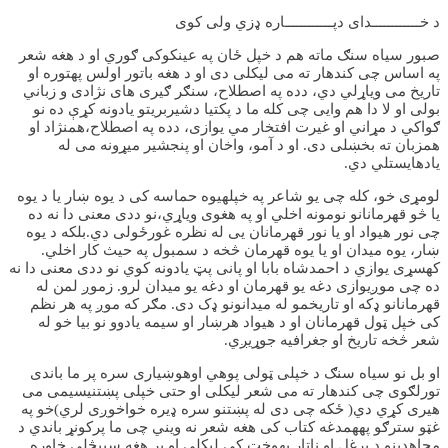
د خــــــــــــدای دپــــــــــــاره ډزي ولی کوی
صبور سیاه سنګ ماته هم د خپل ځان په عینکوکی ګوري او د هغه شعر
په اساس چی کندهار ته می لیکلی دی او د هغه باتور اولس پهتوره او
تاریخ می ویاړلي دي، دده په اصطلاح، سنګر ګیری های نژادی و زباني
بولی او لا دا هم وایی چی کله ما د پکتیا دشیربریتو یادونه کړې ده نو
ګواکي د مړاني او غیرت افتخار مي یوازی، دده په اصطلاح،همنژاد او
همزبان ته بخښلی دی. او د آمو، واخان او پنجشیر میړونه می له
یادهایستلي دي.
لومړی خو، کله چی یو شاعر په خپلهیوه حماسه کی د یوه ښار یا د یوه
یا څو قهرمانانو نومونه اخلي او په هغوی ویاړي،نو ددی معنی دا نه ده
چی نور هیواد او یا نور قهرمانان یی له نظره غورځولی دي.بلکه د یوه
ښار، یوه میدان او یا یوه قهرمان څخه د سمبول په حیث کار اخلي.
کهسړی یوازي د احمدشاه بابا او پانی پټ یادونه کوي نو ددی معنی دا نه
ده چی موږیوازی دغه یو قهرمان او دغه یو میدان لرو. زموږ لمن له
قهرمانانو ډکه او تاریخمو له میدانونو ډک دی. مګر که موږ په هر نظم
کی خپل ټول قهرمانان او د هیواد هرښار او سیمه یادوو نو بیا خو له
شعر څخه تاریخ او جغرافیه جوړیږي.
او بل نو سیاه سنګ د خپلی ټولی پوهي اوهوښیاری سره پر ما باندی
تورلګوی چی کندهار ته می شعر لیکلی او حتی خپلی پښتنیسیمی می
هیری کړي دي( ځکه چی دی له پښتنو سره ډیره خواخوږی لري)خو په
غټو سترګو پههمدغه کتاب کی هغه شعر نه ویني چی ما پرکونړ باندي د
مجاهدینو د یرغل او ناتار پهوخت کی لیکلی او پر هغه سپیڅلې خاوره