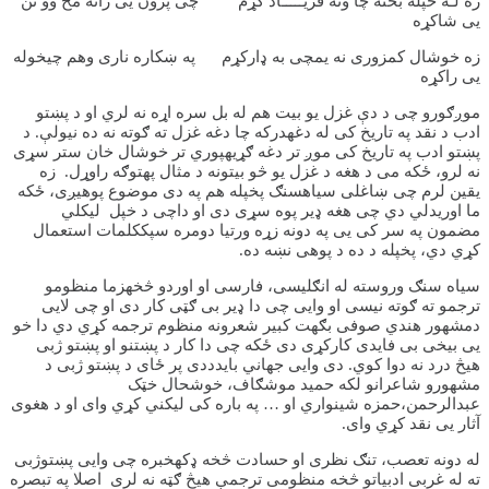
زه لـه خپله بخته چا وته فریـــــاد کړم چی پرون یی راته مخ وو نن
یی شاکړه
زه خوشال کمزوری نه یمچی به ډارکړم په ښکاره ناری وهم چیخوله
یی راکړه
موږګورو چی د دې غزل یو بیت هم له بل سره اړه نه لري او د پښتو
ادب د نقد په تاریخ کی له دغهدرکه چا دغه غزل ته ګوته نه ده نیولې. د
پښتو ادب په تاریخ کی موږ تر دغه ګړیهپوري تر خوشال خان ستر سړی
نه لرو، ځکه می د هغه د غزل یو څو بیتونه د مثال پهتوګه راوړل. زه
یقین لرم چی ښاغلی سیاهسنګ پخپله هم په دی موضوع پوهیږی، ځکه
ما اوریدلي دي چی هغه ډیر پوه سړی دی او داچی د خپل لیکلي
مضمون په سر کی یی په دونه زړه ورتیا دومره سپککلمات استعمال
کړي دي، پخپله د ده د پوهی نښه ده.
سیاه سنګ وروسته له انګلیسی، فارسی او اوردو څخهزما منظومو
ترجمو ته ګوته نیسی او وایی چی دا ډیر بی ګټی کار دی او چی لایی
دمشهور هندي صوفی بګهت کبیر شعرونه منظوم ترجمه کړي دي دا خو
یی بیخی بی فایدی کارکړی دی ځکه چی دا کار د پښتنو او پښتو ژبی
هیڅ درد نه دوا کوي. دی وایی جهاني بایدددی پر ځای د پښتو ژبی د
مشهورو شاعرانو لکه حمید موشګاف، خوشحال خټک
عبدالرحمن،حمزه شینواري او … په باره کی لیکني کړي وای او د هغوی
آثار یی نقد کړي وای.
له دونه تعصب، تنګ نظری او حسادت څخه ډکهخبره چی وایی پښتوژبی
ته له غربی ادبیاتو څخه منظومی ترجمې هیڅ ګټه نه لری اصلا په تبصره