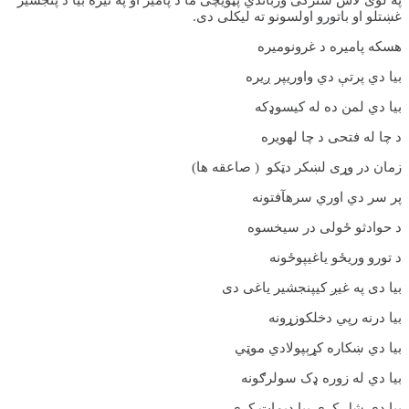
په لوی لاس سترګی ورباندي پټویچی ما د پامیر او په تیره بیا د پنجشیر
غښتلو او باتورو اولسونو ته لیکلی دی.
هسکه پامیره د غرونومیره
بیا دي پرتې دي واوريپر ږیره
بیا دي لمن ده له کیسوډکه
د چا له فتحی د چا لهویره
زمان در وړی لښکر دټکو ( صاعقه ها)
پر سر دي اوري سرهآفتونه
د حوادثو ځولی در سیخسوه
د تورو وریځو یاغیپوځونه
بیا دی په غیږ کیپنجشیر یاغی دی
بیا درنه رپي دخلکوزړونه
بیا دي ښکاره کړېپولادي موټي
بیا دي له زوره ډک سولرګونه
بیا دي شل کړي بیا ديمات کړي