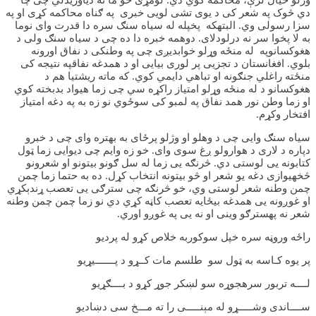
وژلو خیال لرې، محاکمه کوي دي. لومړی خو ما نه دياوریدلي چی چا
دي څوک په شعر کی د یوی تشی لویی خبری په ګناه محاکمه کړی او په
سزا رسولی وي. البتهکه پخپله له سیاه سنګ سره دا قدرت وای نوما
به لا پخوا سر نه درلودلای. دوهمه خبره دا ده چی د سیاه سنګ ولی د
هغوکسانوپه له منځه وړلو خوابدیږی چی په وطنکی د نفاق اورونه
بلوي. افغانستان د تجزیی پر لوری بیایی او د همدغه نفاقپه نتیجه کی
منځته راغلي جنګونه او تباهي دایمي کوي. که ماته ریشتیا هم د
هغوکسانو د له منځه وړلو امتیاز راکړه سي چی زما هیواد بدبخته کوي
او زما وطن نور همد نفاق په لمبو کی سوځوي نو زه به په دغه امتیاز
افتخار وکړم.
سیاه سنګ وایی چی د وهلو او وژلو پرځای به بهتره وای چی د خبرو
دپاره د لاری د هوارولو ږغ سوی وای. خو زه وایم چی دیوایی زما ټول
کتابونه یی لوستی دي. څرنګه یی زما له سل ګونو بیتونو او شعرونو
څخهیوازی دغه یو شعر او څو بیتونه انتخاب کړل. ده به حتما زما چمن
چمن وطنه شعر لوستی وي، خو څرنګه چی سترګی یی تعصب ړندېکړي
او غوږونه یی همدغه بیځایه تعصب کاڼه کړي دي نو زما چمن چمن وطنه
شعر نه پهسترګو وینی او نه یی په غوږو اوري.
راځه وروڼه سره خپل سوکوربه خلاص کړو له پردیو
پر یوه کـاسه به ټول سو طلسم مات کــړو د پـــــــیړیو
لــــه تربور سرهجوړه سو لښکر جوړ کړو د بــــګړیو
ســــاندی وشـــــړو له مېنـــــی را ته مـــخ سی دښادیو