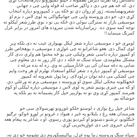
ناشناس زما تقریبا دیرش نظمونه د خپلو کمپوزونو دپارهانتخاب کړي
دي. که څه هم چی دی د ډاکټر صاحب له قوله وایی چی د جهاني
شعرونهښایسته، ژور او روان دي نو ځکه یی د کمپوزونو دپاره انتخاب
کړي دي، خو دی وروسته وایی چی جهانيګواکی په لوی لاس د بزم او
موسیقی بازار ته سترګی نیولي دي ځکه یی نو د نوي طرزشعر لیکلو ته
توجه کمه سوی ده. زیراسازیانه شدن سروده های امروز در برابر غزل
کمرنګ مینماید!!
لومړی خو د موسیقی دپاره شعر لیکل نهیوازی عیب نه دی بلکه ډیر
لوی کمال دی. هغو شاعرانو ته چی غواړی د موسیقی د یوهخاص طرز
او کمپوز دپاره داسی شعر ولیکی چی یو څه محتوا هم ولري ددی کار
مشکل معلومدی. سیاه سنګ ته ځکه د دې کار زور نه دی معلوم چی
ښایی په دغه میدان کی یی ځانآزمییلی نه وي. زه له بده مرغه د
موسیقی او کمپوز دپاره د شعر لیکلو استعداد نهلرم او هر وخت وایم
چی کشکی می دغه توان درلودلای. زما ټول شعرونه له کمپوز
څخهکلونه مخکی لیکل سوي او وروسته د موسیقی بزم ته ورغلي دي.
او که می چیری یونیم شعر په لوی لاس د موسیقی دپاره لیکلی او کوم
هنرمند کمپوز کړی وي نو نه یوازیپر خپل کار پښیمانه نه یم بلکه په
خوشاله یم.
شاعر خپل ږغ یوازی د لوستو خلکو غوږونو تهرسولای سی خو
هنرمندان هغه ږغ د بلبلانو په څیر د هیواد د غرونو تر لوړو څوکو، ترګڼو
ځنګلونو، ترشنو دښتونو او کیږدیو پوری رسوي. او د شاعر په پیغام هغه
کسان خبروی چی دی غواړيخبریی کړي.
سیاه سنګ وروسته زما یوه غزل، پیالینسکوروم دي تشومه خو دي نه،