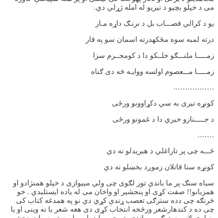
می د خپلو بچیو د تیریو له امله ژړلي دي.
یو د کرالي قصـــاب بل د نرنـګ داړه مـار
درته لمبه سوه مځکهدرته اسمان سو په قار
زمـــــا ملنـــګو خلــکو دا د کومجــرم سزا
زمـــــا مـــعصوم اولسه ووایـه څه دی ګناه
……………..
کونړه تیری به سي دکړاوونو ورځی
د جـــــنازو خبري دا د غمونو ورځی
…….
څـــه چی پر تاراغلي د هیریدلو نه دي
کونړه ستا قاتلان زموږد بخښلو نه دي
سیاه سنګ پر ما باندي تور لګوی چی ولي ميیوازی د خپلو همنژادو او
همزبانو!! صفت کړی او پنجشیر او واخان می له یاده ایستلیدي . خو
څرنګه چی دده سترګی تعصب ړندې کړي دي نو په همدغه کتاب کی
چی ده د کندهارشعر ورڅخه انتخاب کړی دی هغه شعر یا نه وینی او یا