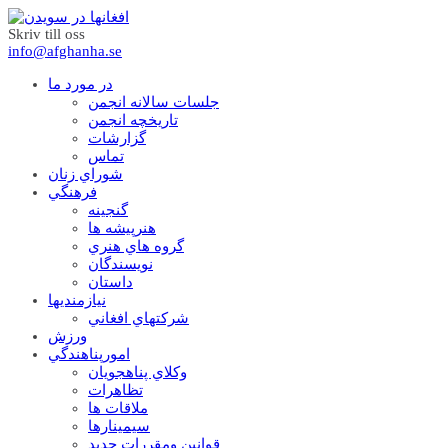
Skriv till oss
info@afghanha.se
در مورد ما
جلسات سالانه انجمن
تاریخچه انجمن
گزارشات
تماس
شوراي زنان
فرهنگي
گنجينه
هنرپيشه ها
گروه هاي هنري
نويسندگان
داستان
نيازمنديها
شرکتهاي افغاني
ورزش
امورپناهندگي
وکلاي پناهجويان
تظاهرات
ملاقات ها
سيمينارها
قوانين ومقررات جديد