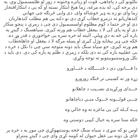
نکلونو کی د پاچاهی، قوت او زیاتره وختونه د زور او ظلمسمبول وي. په
دی برخه کی، له بده مرغه، زما هیڅ ابتکار نسته او که یی د ابتکارافتخار
زما وای نو زه به ډیر خوشاله وای. دی وایی څرنګه چی جهاني
کندهاریانو ته دزمرو خطاب کړی دی نو دلته یی هم مطلب کندهاریان
دی او خر حتما د کوم مظلوم اولسسمبول دی چی د زمري د پنجو ښکار
دی او په پای کی لا د بیعقل خطاب هم ورته کیږی. سیاهسنګ د ګیدړ په
باره کی څه نه دي ویلي. البته له خره سره یی خواخوږي د قدر وړ ده.
ځکه چی ډیر بیځایه وژل کیږی او پسله مرګه لا د بیعقل او جاهلخطاب
هم ورته کیږی. خو سیاه سنګ باید دونه متوجه سي چی دا نکل د خره د
بی عقلیپه باره کی نه دی بلکه د زمري د ظلم په باره کی دی. دی باید د
نکل وروستنیوبیتونو ته توجه وکړي.
دا قــــانون دی د ځنـــــګله د ځنـــاورو
زړه ور نه کښینی تر څنګد زورورو
خـــدای ورکړیدی نصــیب د جاهلانو
چـــی قولـــونه څـــوک منـي دباچاهانو
پـــه کــله کی یی ماغزه نه وه خالي وه
ځکه ستا سره په خیال کییی دوستي وه
اوس نو که سړی د سیاه سنګ څخه پوښتنهوکړي چی موږ به د خره پر
ځای بل دونه بی عقل حیوان له کومه کړی وای چی د ګیدړ منتراو