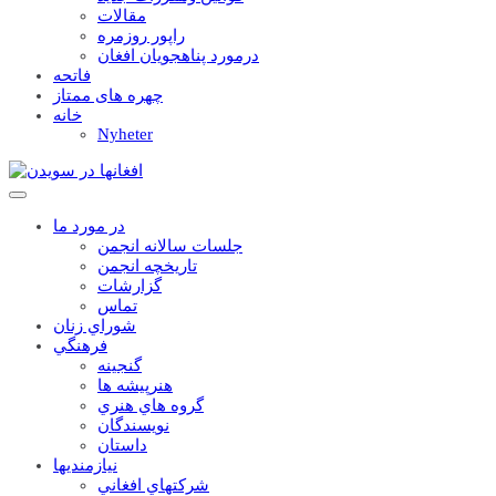
مقالات
راپور روزمره
درمورد پناهجويان افغان
فاتحه
چهره های ممتاز
خانه
Nyheter
در مورد ما
جلسات سالانه انجمن
تاریخچه انجمن
گزارشات
تماس
شوراي زنان
فرهنگي
گنجينه
هنرپيشه ها
گروه هاي هنري
نويسندگان
داستان
نيازمنديها
شرکتهاي افغاني