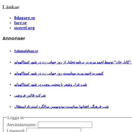
Länkar
8dagare.se
farr.se
sweref.org
Annonser
Salamafghan.se
”کابل جان” توسط احمد مرید در برنامه تجلیل از روز جهانی زن در شهر استاکهولم
کنسرت احمد مرید بمناسبت روز جهانی زن در شهر استاکهولم
شب غزل وشعر با مجتبی محب در شهر استاکهولم
شرکت قالین فروشی
شب فرهنگی افغانها بمناسبت نودونهمین سالگرد استرداد استقلال
Logga in
Användarnamn:
Lösenord: