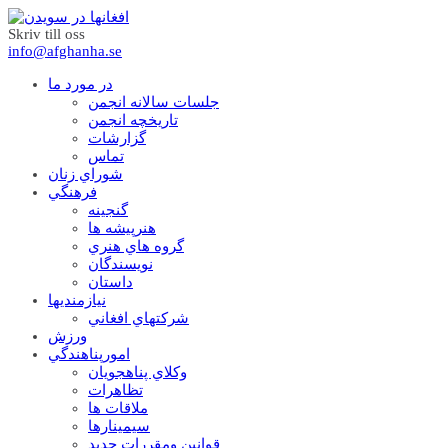
Skriv till oss
info@afghanha.se
در مورد ما
جلسات سالانه انجمن
تاریخچه انجمن
گزارشات
تماس
شوراي زنان
فرهنگي
گنجينه
هنرپيشه ها
گروه هاي هنري
نويسندگان
داستان
نيازمنديها
شرکتهاي افغاني
ورزش
امورپناهندگي
وکلاي پناهجويان
تظاهرات
ملاقات ها
سيمينارها
قوانين ومقررات جديد