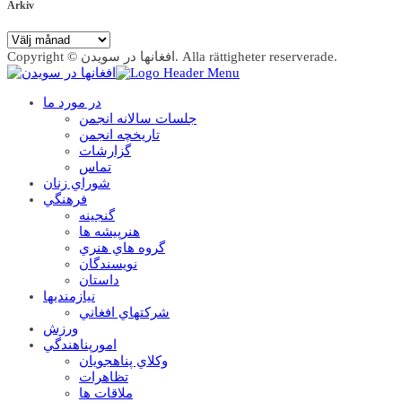
Arkiv
Arkiv
Copyright © افغانها در سویدن. Alla rättigheter reserverade.
در مورد ما
جلسات سالانه انجمن
تاریخچه انجمن
گزارشات
تماس
شوراي زنان
فرهنگي
گنجينه
هنرپيشه ها
گروه هاي هنري
نويسندگان
داستان
نيازمنديها
شرکتهاي افغاني
ورزش
امورپناهندگي
وکلاي پناهجويان
تظاهرات
ملاقات ها