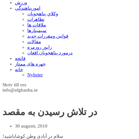
ورزش
امورپناهندگي
وکلاي پناهجويان
تظاهرات
ملاقات ها
سيمينارها
قوانين ومقررات جديد
مقالات
راپور روزمره
درمورد پناهجويان افغان
فاتحه
چهره های ممتاز
خانه
Nyheter
Skriv till oss
info@afghanha.se
در تلاش رسیدن به مقصد
30 augusti, 2010
!سلام در آبادی وطن کوشاباشید