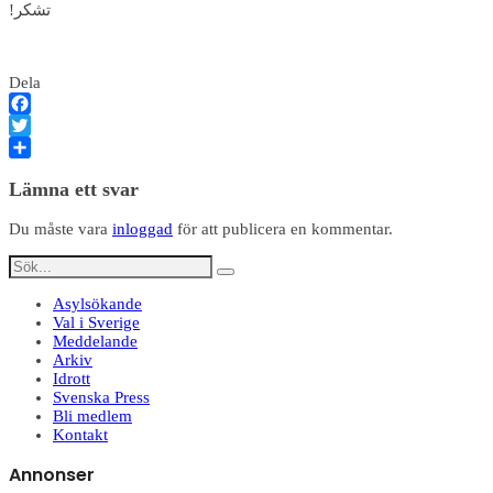
!تشکر
Dela
Facebook
Twitter
Dela
Lämna ett svar
Du måste vara
inloggad
för att publicera en kommentar.
Asylsökande
Val i Sverige
Meddelande
Arkiv
Idrott
Svenska Press
Bli medlem
Kontakt
Annonser