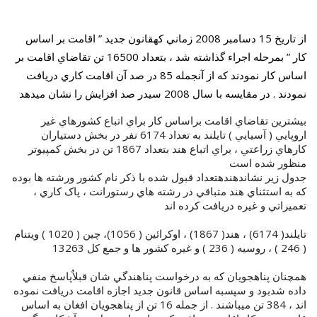
از تاريخ 15 دسامبر 2008 زماني کهقانون جديد ” اقامت بر اساس
کار ” بمرحله اجراء گذاشته شد ، بتعداد 16500 تن تقاضاي اقامت بر
اساس کار نمودند که از آنجمله 85 در صد آن اقامت کاري دريافت
نمودند . در مقايسه با سال 2008 سيدر صد افزايش را نشان ميدهد
بيشترين تقاضاي اقامت براساس کار براي اتباع کشورهاي غير
اروپايي ( آسيايي ) تايلند به تعداد 6174 نفر در بخش دستياران
کارهاي زراعتي ، براي اتباع هند بتعداد 1867 تن در بخش کمپيوتر
منظور شده است
جدول زير نشاندهندهتعداد قبول شده با ذکر نام کشور ورشته ها بوده
که به استثناي هند متباقي در رشته هاي رستورانت ، پاک کاري ،
تعميراتي و غيره دريافت کرده اند
تايلند( 6174) ، هند( 1867) ، اوکرائين ( 1056)، چين ( 1020 ) ويتنام
( 246 ) ، روسيه ( 236 ) و غيره کشور ها و جمع کل 13263
همچنان پناهجويان که به درخواست پناهندگي شان قبلاٌپاسخ منفي
داده شدبود و سپسبه اساس قانون جديد اجازه اقامت دريافت نموده
اند ، 384 تن ميباشند . از جمله 16 تن از پناهجويان افغان به اساس