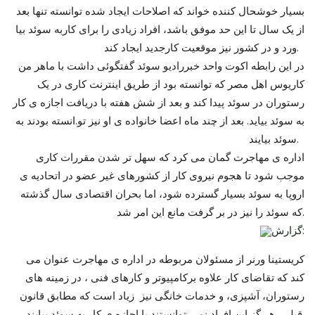
بسیار خوشحال کننده خواند که اصلاحات ایجاد شده توانسته تنها بعد
از یک سال تا این حد موفق باشد، افراد زیادی را برای کاربه سوئد بیا
ورد و در کشور نیز موقعیت کارجدید ایجاد کند.
در این رابطه اکوت واحد خبررادیو سوئد گفتگوئی داشت با ماهر من
کاریوس اهل مصر که توانسته بود از طریق اینترنت کاری در یک
رستوران در سوئد پیدا کند و بعد از شش هفته با دریافت اجازه ی کار
به سوئد بیاید. بعد از چند ماه اعضا خانواده ی او نیز تو.انسته بودند به
سوئد بیایند.
اداره ی مهاجرت گمان می کرد که سهل تر شدن مقررات کاری
موجب شود تا هجوم نیروی کار از کشورهای غیر عضو در اتحادیه ی
اروپا به سوئد بسیار گسترده شود، اما بحران اقتصادی سال گذشته
که سوئد را نیز در بر گرفت مانع این امر شد.
گزارش:
کریستینا ورنر از مسئولان مربوطه در اداره ی مهاجرت عنوان می
کند که تقاضای کار علاوه برکامپیوتر و کارهای فنی ، در زمینه های
رستوران، آشپزی، و خدمات خانگی نیز زیاد است که مطابق قانون
قبلی، هر گز این افراد نمی توانستند با اجازه ی کار به سوئد بیایند.