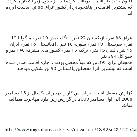
قانون جديد کار اقامت دريافت کرده اند . از جدول زير آشکار ميگردد
که بيشترين اقامت را پناهجوياني از کشور عراق 86 تن بدست آورده
اند
عراق 86 نفر ، ازبکستان 22 نفر ، بنگله ديش 19 نفر ، منگوليا 19
نفر ، صربستان 19 نفر ، سوريه 18 نفر ، افغانستان 16 نفر ، ايران
15 نفر ، لبنان 15 نفر ، ترکيه 15 نفر ، کشور هاي متفرقه 140 نفر و
جمع کل 384 نفر
همچنان براي 395 تن که قبلاٌ محصل بودند ، اجازه اقامت صادر شده
است که بيشترين آنرا محصلين پاکستاني 90 تن تشکيل ميدهند
گزارش مفصل اقامت بر اساس کار را درجريان يکسال از 15 دسامبر
2008 الي اول دسامبر 2009 در گزارش زير اداره مهاجرت مطالعه
نمايئد
http://www.migrationsverket.se/download/18.328c487f1254