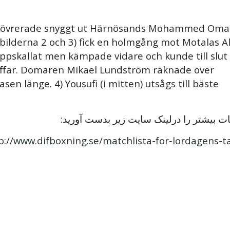
manövrerade snyggt ut Härnösands Mohammed Oma
(bilderna 2 och 3) fick en holmgång mot Motalas Al
ppskallat men kämpade vidare och kunde till slut
ffar. Domaren Mikael Lundström räknade över
n länge. 4) Yousufi (i mitten) utsågs till bäste
ت بیشتر را درلینک سایت زیر بدست آورید:
p://www.difboxning.se/matchlista-for-lordagens-ta