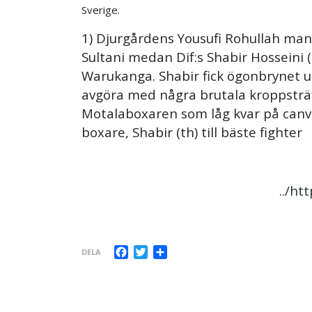
Sverige.
1) Djurgårdens Yousufi Rohullah 
Sultani medan Dif:s Shabir Hosseini 
Warukanga. Shabir fick ögonbrynet u
avgöra med några brutala kroppsträ
Motalaboxaren som låg kvar på canvase
boxare, Shabir (th) till bäste fighter
..
htt
Facebook
Twitter
Dela
DELA