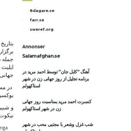
8dagare.se
farr.se
sweref.org
Annonser
برگزار
Salamafghan.se
ایليت 
آهنگ ”کابل جان” توسط احمد مرید در
جهانی بوکس آمات
برنامه تجلیل از روز جهانی زن در شهر
استاکهولم
بوكسر(bäste boxare) اين مسابقات هم شن
کنسرت احمد مرید بمناسبت روز جهانی
و شبير
زن در شهر استاکهولم
نیكوت كردو بهتر
شب غزل وشعر با مجتبی محب در شهر
riga