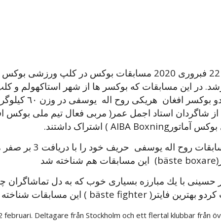
شد. در این مسابقات که بوکسر ها از شهر استاکهولم و ک
از شاگردان استاد اجمل عمر( مربی فعال تیم ملی بوکس اف
ورAIBA Boxning ) اشتراک داشتند.
در مسابقات روح اله 
اخته شد
 حسينى با يك مبارزه بسيارى خوب كه به دل تماشاگران چنگ
ين فايتر( bäste fighter ) اين مسابقات شناخته شد.
ebruari. Deltagare från Stockholm och ett flertal klubbar från öv