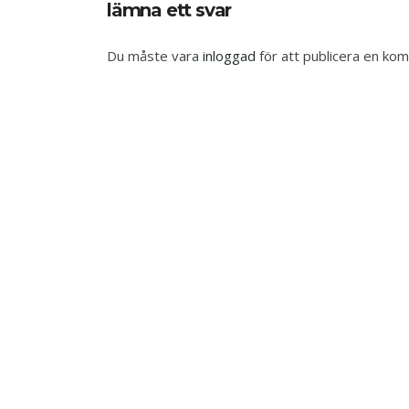
lämna ett svar
Du måste vara
inloggad
för att publicera en ko