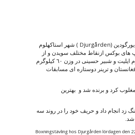
بتاریخ 22 فبروری 2020 مسابقات بوکس در کلپ ورزشی بوکس یورگودین (Djurgården ) شهر استاكهلوم
لپ های بوکس ازنقاط مختلف سويدن و از
جمله دو بوکسر افغان هریکی روح اله يوسفى در وزن ٦٠ كيلوگرم ایليت و شبير حسينى در وزن ٦٠ كيلوگرم
غانستان و ترینر دوستاره ای مسابقات
یوسفی حريف خود را با دریافت 3 بر صفر مغلوب كرد و برنده شد و بهترين
 زد انجام داد و حريف خود را در روند سه
Boxningstävling hos Djurgården lördagen den 22 f