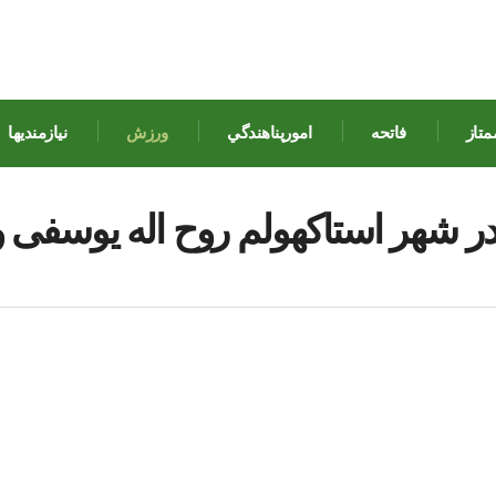
متاز
فاتحه
امورپناهندگي
ورزش
نيازمنديها
 شهر استاکهولم روح اله یوسفی و