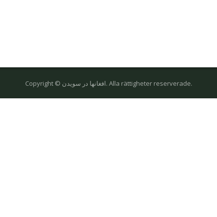
Copyright © افغانها در سویدن. Alla rättigheter reserverade.