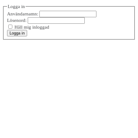
Logga in
Användarnamn:
Lösenord:
Håll mig inloggad
Logga in