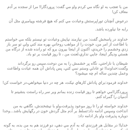
من با تعجب به او نگاه مي كردم واو مي گفت: پروردگارا! مرا از سجده بر آدم
معاف كن!
درعوض آنچنان توراپرستش وعبادت مي كنم كه هيچ فرشته وپيامبري مثل آن
رابه جا نياورده باشد.
خداوند در پاسخش گفت: من نيازمند نيايش وعبادت تو نيستم بلكه مي خواستم
با اطاعت از امر من، خودت را از مواهب روحاني بهره مند كني ولي تو سر باز
زدي وخشمم را خريدي، اكنون از اينجا بيرون برو كه تو رانده شده از درگاه من
هستي وديگر اينجا، جايي نداري،لعنت من ، تا روز قيامت بر تو باد.
شيطان با ناراحتي، نگاه پر خشمش را به من دوخت.سپس رو برگرداند
وگفت:خداوندا! تو عادلي وستم نمي كني، پس پاداش آن همه عبادت واطاعت
وعمل چندين ساله ام چه ميشود؟
خداوند فرمود:براي پاداش كارهاي نيكت، هر چه در دنيا ميخواهي،در خواست كن!
پروردگارا!مي خواهم تا روز قيامت زنده بمانم وبر سر راه راستت بنشينم تا
آدميان را گمراه كنم.
خداوند خواسته او را تا روز موعود پذيرفت،واو با نيشخندش، نگاهي به من
انداخت وسپس ادامه داد:تسلط بر آدم مثل گردش خون در رگهايش باشد…وخدا
دوباره پذيرفت واو باز ادامه داد:
خدايا! در مقابل هر فرزندي كه به آدم مي دهي، دو فرزند هم به من بده، به گونه