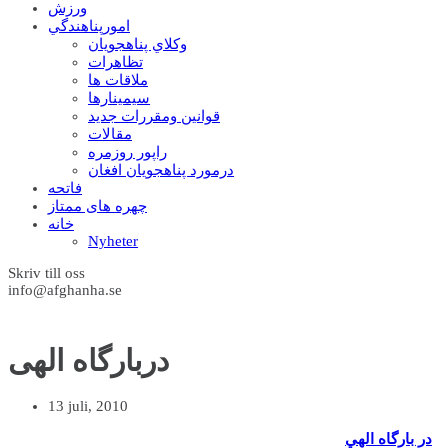
ورزش
امورپناهندگي
وکلاي پناهجويان
تظاهرات
ملاقات ها
سيمينارها
قوانين ومقررات جديد
مقالات
راپور روزمره
درمورد پناهجويان افغان
فاتحه
چهره های ممتاز
خانه
Nyheter
Skriv till oss
info@afghanha.se
دربارگاه الهی
13 juli, 2010
در بارگاه الهي