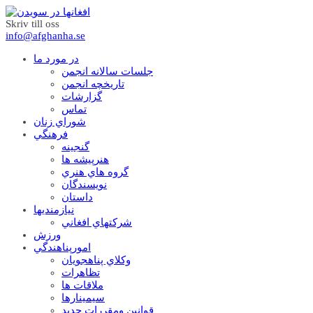
Skriv till oss
info@afghanha.se
در مورد ما
جلسات سالانه انجمن
تاریخچه انجمن
گزارشات
تماس
شوراي زنان
فرهنگي
گنجينه
هنرپيشه ها
گروه هاي هنري
نويسندگان
داستان
نيازمنديها
شرکتهاي افغاني
ورزش
امورپناهندگي
وکلاي پناهجويان
تظاهرات
ملاقات ها
سيمينارها
قوانين ومقررات جديد