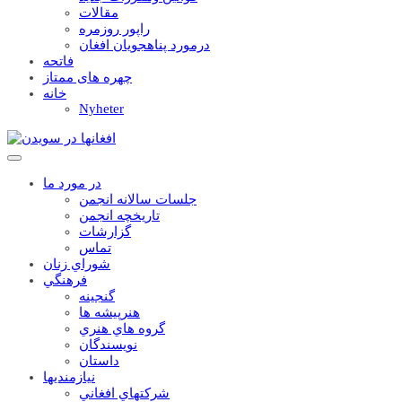
مقالات
راپور روزمره
درمورد پناهجويان افغان
فاتحه
چهره های ممتاز
خانه
Nyheter
در مورد ما
جلسات سالانه انجمن
تاریخچه انجمن
گزارشات
تماس
شوراي زنان
فرهنگي
گنجينه
هنرپيشه ها
گروه هاي هنري
نويسندگان
داستان
نيازمنديها
شرکتهاي افغاني