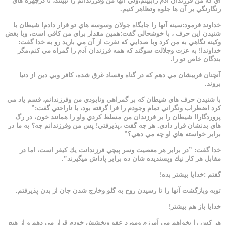
اي كه من فرزندان آدم راببينم،ولي آنها من وفرزندانم را نبينند، تا درچهره هاي
رنگارنگي بر آن ها جلوه وتظاهر كنيم.
خداوند فرمود:سينه آنها را جايگاه جولان وسوسه هاي تو قرار دادم! شيطان با
شنيدن اين حرف ، با خوشحالي گفت:همين مقدار براي من كافي است، وبا بغض
وكينه نگاهي به من كرد وبا صدايي كه نفرت از آن مي باريد رو به خدا گفت:
خداوندا! به عزت وجلالت سوگند كه همه فرزندان آدم را گمراه مي كنم،مگر
بندگان خاص تو را.
آنچنان فريبشان مي دهم كه در گناه وفساد غرق شده، كافر وبي دين از دنيا
بروند.
با شنيدن حرف هاي شيطان كه بر گمراهي ونابودي من وفرزندانم، قسم ياد مي
كرد اضطراب ونگراني تمام وجودم را فرا گرفته بود، با ناراحتي گفت:”
پروردگارا! شيطان را بر فرزندان من مسلط كردي واو را همانند خون، در رگ
هاي بدنشان قرار دادي. هر چه گفت ،پذيرفتي! پس من وفرزندانم چه؟ به ما در
برابر خواسته هاي او چه مي دهي؟”
خدا گفت: ”در برابر هر معصيت وسر پيچي فرزندانت يك كيفر است، اما در
مقابل هر كار نيك وپسنديده شان ده برابر پاداش ميگيرند”.
گفتم :خدايا بيشتر بده!
توبه وبازگشت آنها را تا رسيدن روح به گلو وخارج شدن جان از بدن پذيرفتم.
خدايا باز هم بيشتر!
هر كس را بخواهم مي آمرزم ومورد عفو وبخشش خودم قرار مي دهم و از هيچ