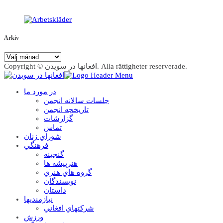
Arkiv
Arkiv
Copyright © افغانها در سویدن. Alla rättigheter reserverade.
در مورد ما
جلسات سالانه انجمن
تاریخچه انجمن
گزارشات
تماس
شوراي زنان
فرهنگي
گنجينه
هنرپيشه ها
گروه هاي هنري
نويسندگان
داستان
نيازمنديها
شرکتهاي افغاني
ورزش