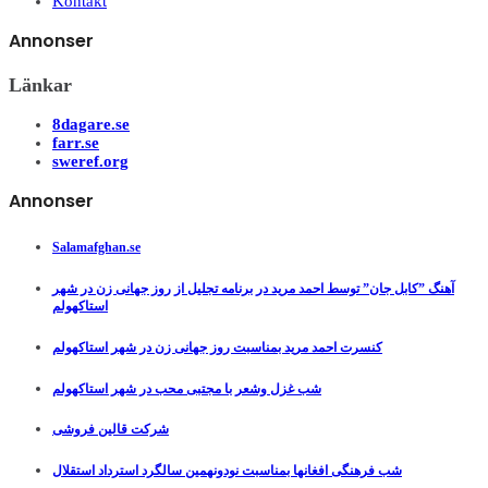
Kontakt
Annonser
Länkar
8dagare.se
farr.se
sweref.org
Annonser
Salamafghan.se
آهنگ ”کابل جان” توسط احمد مرید در برنامه تجلیل از روز جهانی زن در شهر
استاکهولم
کنسرت احمد مرید بمناسبت روز جهانی زن در شهر استاکهولم
شب غزل وشعر با مجتبی محب در شهر استاکهولم
شرکت قالین فروشی
شب فرهنگی افغانها بمناسبت نودونهمین سالگرد استرداد استقلال