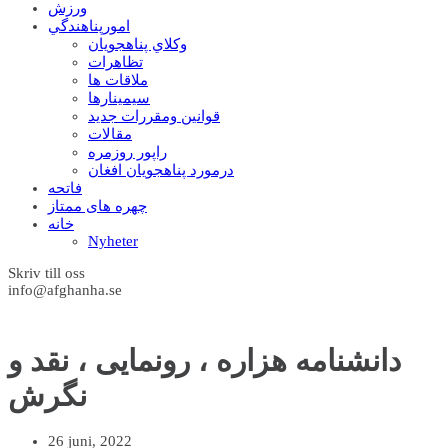
ورزش
امورپناهندگي
وکلاي پناهجويان
تظاهرات
ملاقات ها
سيمينارها
قوانين ومقررات جديد
مقالات
راپور روزمره
درمورد پناهجويان افغان
فاتحه
چهره های ممتاز
خانه
Nyheter
Skriv till oss
info@afghanha.se
دانشنامه هزاره ، رونمایی ، نقد و
نگرش
26 juni, 2022