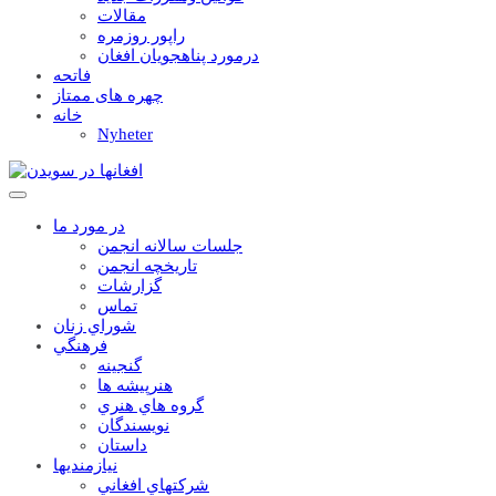
مقالات
راپور روزمره
درمورد پناهجويان افغان
فاتحه
چهره های ممتاز
خانه
Nyheter
در مورد ما
جلسات سالانه انجمن
تاریخچه انجمن
گزارشات
تماس
شوراي زنان
فرهنگي
گنجينه
هنرپيشه ها
گروه هاي هنري
نويسندگان
داستان
نيازمنديها
شرکتهاي افغاني