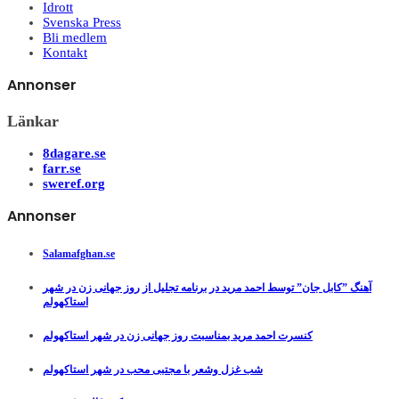
Idrott
Svenska Press
Bli medlem
Kontakt
Annonser
Länkar
8dagare.se
farr.se
sweref.org
Annonser
Salamafghan.se
آهنگ ”کابل جان” توسط احمد مرید در برنامه تجلیل از روز جهانی زن در شهر
استاکهولم
کنسرت احمد مرید بمناسبت روز جهانی زن در شهر استاکهولم
شب غزل وشعر با مجتبی محب در شهر استاکهولم