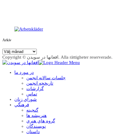
Arkiv
Arkiv
Copyright © افغانها در سویدن. Alla rättigheter reserverade.
در مورد ما
جلسات سالانه انجمن
تاریخچه انجمن
گزارشات
تماس
شوراي زنان
فرهنگي
گنجينه
هنرپيشه ها
گروه هاي هنري
نويسندگان
داستان