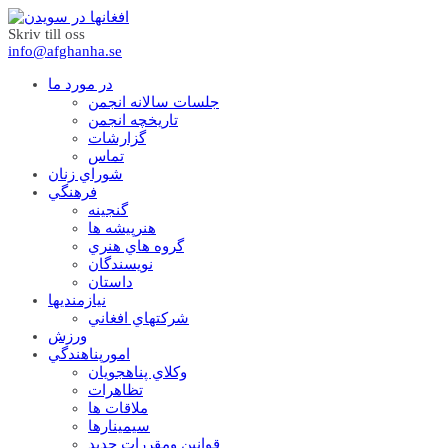
Skriv till oss
info@afghanha.se
در مورد ما
جلسات سالانه انجمن
تاریخچه انجمن
گزارشات
تماس
شوراي زنان
فرهنگي
گنجينه
هنرپيشه ها
گروه هاي هنري
نويسندگان
داستان
نيازمنديها
شرکتهاي افغاني
ورزش
امورپناهندگي
وکلاي پناهجويان
تظاهرات
ملاقات ها
سيمينارها
قوانين ومقررات جديد