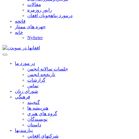
مقالات
راپور روزمره
درمورد پناهجويان افغان
فاتحه
چهره های ممتاز
خانه
Nyheter
در مورد ما
جلسات سالانه انجمن
تاریخچه انجمن
گزارشات
تماس
شوراي زنان
فرهنگي
گنجينه
هنرپيشه ها
گروه هاي هنري
نويسندگان
داستان
نيازمنديها
شرکتهاي افغاني