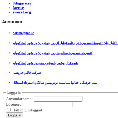
8dagare.se
farr.se
sweref.org
Annonser
Salamafghan.se
”کابل جان” توسط احمد مرید در برنامه تجلیل از روز جهانی زن در شهر استاکهولم
کنسرت احمد مرید بمناسبت روز جهانی زن در شهر استاکهولم
شب غزل وشعر با مجتبی محب در شهر استاکهولم
شرکت قالین فروشی
شب فرهنگی افغانها بمناسبت نودونهمین سالگرد استرداد استقلال
Logga in
Användarnamn:
Lösenord:
Håll mig inloggad
Logga in