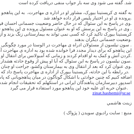
شد. گفته می شود وی سه بار جواب منفی دریافت کرده است
به گفته ی کریستینا بیورک، مشاور او در اداره ی مهاجرت، به این پناهج
پرونده ی او در اختیار پلیس قرار داده خواهد شد.
وی در پاسخ به این سئوال که در حال حاضر وضعییت جسمانی احسان قربانی چگونه و یا میزان سوختگی او تا چه حد است، اظهار بی اطلاعی کرد.
وی در پاسخ به این پرسش که او به عنوان مسئول پرونده ی این پناهجو چطور می تواند از وضعییت سوختگی او بی خبر باشد عنوان کرد که او کارمند اداره ی مهاجرت است نه خدمات درمانی .
کریستینا بیورک تاکید کرد که کسی نمی تواند به بیمارستانی زنگ بزند و ا
وضعیت جسمانی دیگران بدهند.
سون نیلسون از مسئولان ادراه ی مهاجرت در الوستا در مورد چگونگی حادثه خودسوزی احسان قربانی در پیش از ظهر جمعه ی گذشته می گوید .
این پناهجو که برای دیدار مجدد فرا خوانده شده بود به اداره ی مهاجرت آ
کردن آتش و کمک به او اقدام کردند و زمانی که آمبولانس برای انتقال او به بیمارستان آمد، آن ها موفق به خاموش کردن آتش شده بودند.
سون نیلسون در پاسخ به این سئوال که آیا او پیش از وقوع حادثه هشداری در این زمینه داده بود گفت نه او بسیار آرام به نظر می رسیدو این حادثه بسیارغیرمترقبه بود.
وی عنوان کرد که بعد از انتقال وی به بیمارستان وکشو، جراحت او چنان جدی تشخیص داده شد که مجبور شدند او را به بیمارستان لین شوپینگ منتقل کنند.
در رابطه با این حادثه، کریستینا بیورک از اداره ی مهاجرت پاسخ داد که بعد از هشت سال کار در اداره ی مهاجرت این اولین بارا ست که در جریان چنین حادثه ای از نزدیک قرار گرفته است.
اضافه کنیم که چنین حوادثی با اشکال گوناگون در میان پناهجویانی که 
اسدپور دبیرسازمان پناهندگان ایرانی در استکهلم که تحقیقات انجام شد
عنوان حربه ای علیه خود این پناهجو مورد استفاده قرار می گیرد.
zinat.hashemi@sr.se
زينت هاشمي
منبع : سايت راديوي سويدن ( پژواک )