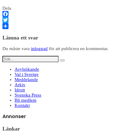
Dela
Facebook
Twitter
Dela
Lämna ett svar
Du måste vara
inloggad
för att publicera en kommentar.
Asylsökande
Val i Sverige
Meddelande
Arkiv
Idrott
Svenska Press
Bli medlem
Kontakt
Annonser
Länkar