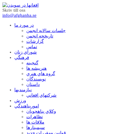
Skriv till oss
info@afghanha.se
در مورد ما
جلسات سالانه انجمن
تاریخچه انجمن
گزارشات
تماس
شوراي زنان
فرهنگي
گنجينه
هنرپيشه ها
گروه هاي هنري
نويسندگان
داستان
نيازمنديها
شرکتهاي افغاني
ورزش
امورپناهندگي
وکلاي پناهجويان
تظاهرات
ملاقات ها
سيمينارها
قوانين ومقررات جديد