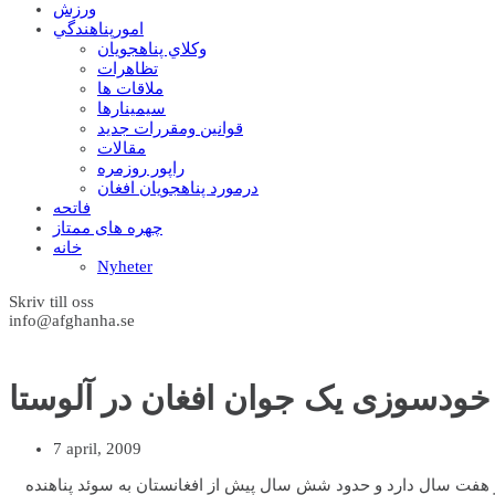
ورزش
امورپناهندگي
وکلاي پناهجويان
تظاهرات
ملاقات ها
سيمينارها
قوانين ومقررات جديد
مقالات
راپور روزمره
درمورد پناهجويان افغان
فاتحه
چهره های ممتاز
خانه
Nyheter
Skriv till oss
info@afghanha.se
خودسوزی یک جوان افغان در آلوستا
7 april, 2009
و هفت سال دارد و حدود شش سال پیش از افغانستان به سوئد پناهنده