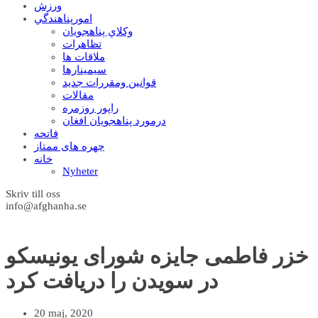
ورزش
امورپناهندگي
وکلاي پناهجويان
تظاهرات
ملاقات ها
سيمينارها
قوانين ومقررات جديد
مقالات
راپور روزمره
درمورد پناهجويان افغان
فاتحه
چهره های ممتاز
خانه
Nyheter
Skriv till oss
info@afghanha.se
خزر فاطمی جایزه شورای یونیسکو
در سویدن را دریافت کرد
20 maj, 2020