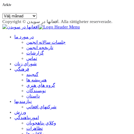
Arkiv
Arkiv
Copyright © افغانها در سویدن. Alla rättigheter reserverade.
در مورد ما
جلسات سالانه انجمن
تاریخچه انجمن
گزارشات
تماس
شوراي زنان
فرهنگي
گنجينه
هنرپيشه ها
گروه هاي هنري
نويسندگان
داستان
نيازمنديها
شرکتهاي افغاني
ورزش
امورپناهندگي
وکلاي پناهجويان
تظاهرات
ملاقات ها