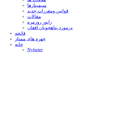
سيمينارها
قوانين ومقررات جديد
مقالات
راپور روزمره
درمورد پناهجويان افغان
فاتحه
چهره های ممتاز
خانه
Nyheter