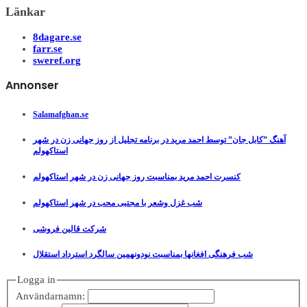
Länkar
8dagare.se
farr.se
sweref.org
Annonser
Salamafghan.se
آهنگ ”کابل جان” توسط احمد مرید در برنامه تجلیل از روز جهانی زن در شهر
استاکهولم
کنسرت احمد مرید بمناسبت روز جهانی زن در شهر استاکهولم
شب غزل وشعر با مجتبی محب در شهر استاکهولم
شرکت قالین فروشی
شب فرهنگی افغانها بمناسبت نودونهمین سالگرد استرداد استقلال
Logga in
Användarnamn: