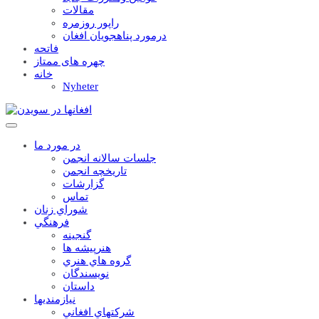
مقالات
راپور روزمره
درمورد پناهجويان افغان
فاتحه
چهره های ممتاز
خانه
Nyheter
در مورد ما
جلسات سالانه انجمن
تاریخچه انجمن
گزارشات
تماس
شوراي زنان
فرهنگي
گنجينه
هنرپيشه ها
گروه هاي هنري
نويسندگان
داستان
نيازمنديها
شرکتهاي افغاني