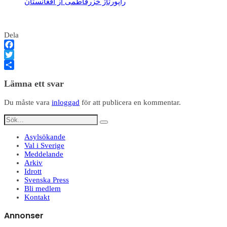
راپورتاژ خزرفاطمی از افغانستان
Dela
Facebook
Twitter
Dela
Lämna ett svar
Du måste vara
inloggad
för att publicera en kommentar.
Asylsökande
Val i Sverige
Meddelande
Arkiv
Idrott
Svenska Press
Bli medlem
Kontakt
Annonser