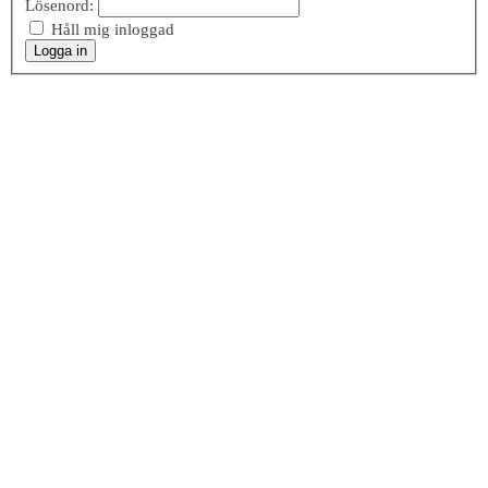
Lösenord:
Håll mig inloggad
Logga in