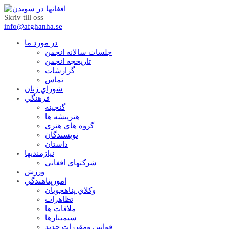
Skriv till oss
info@afghanha.se
در مورد ما
جلسات سالانه انجمن
تاریخچه انجمن
گزارشات
تماس
شوراي زنان
فرهنگي
گنجينه
هنرپيشه ها
گروه هاي هنري
نويسندگان
داستان
نيازمنديها
شرکتهاي افغاني
ورزش
امورپناهندگي
وکلاي پناهجويان
تظاهرات
ملاقات ها
سيمينارها
قوانين ومقررات جديد