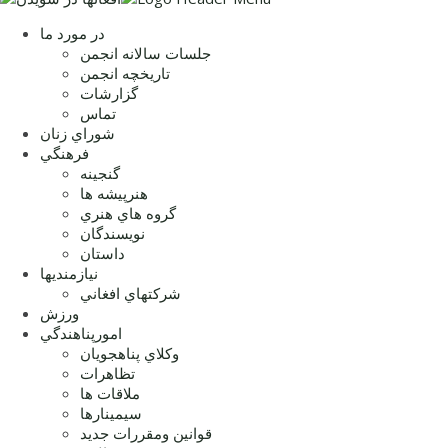
در مورد ما
جلسات سالانه انجمن
تاریخچه انجمن
گزارشات
تماس
شوراي زنان
فرهنگي
گنجينه
هنرپيشه ها
گروه هاي هنري
نويسندگان
داستان
نيازمنديها
شرکتهاي افغاني
ورزش
امورپناهندگي
وکلاي پناهجويان
تظاهرات
ملاقات ها
سيمينارها
قوانين ومقررات جديد