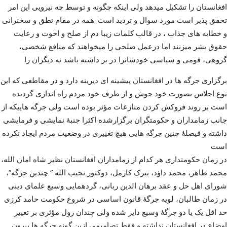
افغانستان را تشکیل میدهد ولی اینکه چگونه و توسط چه نیرویی این امر
تحقق پذیر است مورد سوال و تردید است .همه در مقام نطق و سخنرانی
و خطابه های جذاب ، در قالب کلمات زیبا دم از صلح و اخوت و رعایت
حقوق بشر میزنند اما درعمل صلحی را میخواهند که منافع شخصی،
گروهی، قومی و سیاسی خودشانرا در بر داشته باشد نه دیگران را
برگزاری جرگه ها در افغانستان پیشینه ای دیرینه دارد و در مقاطعی که این
نوع اجلاس بصورت خود جوش و از طرف خود مردم راه اندازی گردیده
است بر روند فروکش کردن منازعات مؤثر بوده است ولی جرگه هاییکه از
جانب زمامداران و حکومتگران برگزارشده اکثرا جنبۀ نمایشی و فرمایشی
داشته و فیصلۀ چنین جرگه هایی هیچ تغییری در وضعیت مردم ایجاد نکرده
است
در زمان حکومتداری هر کدام از زمامداران افغانستان نظیر شاه امان الله،
محمد ظاهر، محمد داؤد، ببرک کارمل، دوکتور نجیب الله ” چندین جرگه”،
شورای اهل حل و عقد برهان الدین ربانی، گردهمایی وسیع علمای دینی
در زمان طالبان، لویه جرگۀ قانون اساسی در شروع حکومت حامد کرزی
حد اقل یک یا دو جرگۀ وسیع دایر شده ولی چندان رول مؤثری بر تغییر
اوضاع در افغانستان نداشته و فقط تصامیمی ازین گونه جرگه ها بیرون