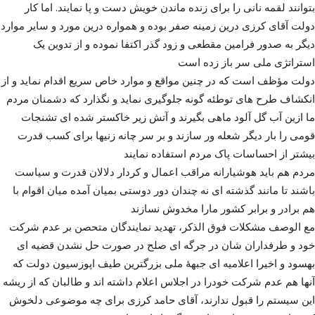
بتوانند لقمه نانی را برای زنده ماندن خویش دست و پا نمایند. اما کار
دولت آقای کرزی درین زمینه صفر بوده و همواره درین مورد و سایر موارد
دیگر به صدور فرامین مقطعی و زود گذر اکتفا نموده و از تدوین یک
استراتژی ملی سر باز زده است
دولت مؤظف است که در چنین مواقع و موارد خاص سریع اقدام نماید و از
انکشاف طرح های توطئه گونه جلوگیری نماید و نگذارد که دشمنان مردم
ما ازین آب گل آلود ماهی بگیرند و آتش زیر خاکستر شده ای تشنجات
قومی را بار دیگر شعله ور سازند و بر سر چانه زنیها برای کسب قدرت
بیشتر از احساسات پاک مردم استفاده نمایند
مردم هم باید هوشیارانه مراقب اعمال و کردار دلالان قدرت و سیاست
باشند تا مانند گذشته ای نه چندان دور دوستی بمیان آمده میان اقوام با
هم برادر و برابر کشور مارا مخدوش نسازند
مع الوصف مشکلات فوق الذکر، تهدید نمایندگان متحصن بر عدم شرکت
خود و طرفداران شان در جرگه ای صلح در صورت حل نشدن قضیه ای
بهسود و اخیرا اعلامیه ای جبهۀ ملی بزرگترین طیف اپوزسیون دولت که
آنها هم عدم شرکت خودرا در اجلاس اعلام داشته اند و طالبان که از ریشه
این سیستم را قبول ندارند، آقای حامد کرزی برای چه موضوعی دلخوش