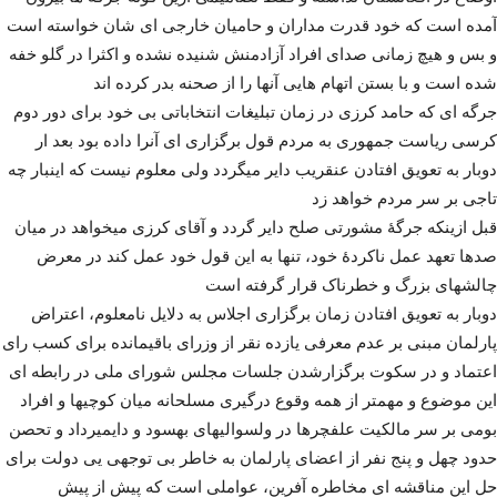
آمده است که خود قدرت مداران و حامیان خارجی ای شان خواسته است
و بس و هیچ زمانی صدای افراد آزادمنش شنیده نشده و اکثرا در گلو خفه
شده است و با بستن اتهام هایی آنها را از صحنه بدر کرده اند
جرگه ای که حامد کرزی در زمان تبلیغات انتخاباتی بی خود برای دور دوم
کرسی ریاست جمهوری به مردم قول برگزاری ای آنرا داده بود بعد ار
دوبار به تعویق افتادن عنقریب دایر میگردد ولی معلوم نیست که اینبار چه
تاجی بر سر مردم خواهد زد
قبل ازینکه جرگۀ مشورتی صلح دایر گردد و آقای کرزی میخواهد در میان
صدها تعهد عمل ناکردۀ خود، تنها به این قول خود عمل کند در معرض
چالشهای بزرگ و خطرناک قرار گرفته است
دوبار به تعویق افتادن زمان برگزاری اجلاس به دلایل نامعلوم، اعتراض
پارلمان مبنی بر عدم معرفی یازده نقر از وزرای باقیمانده برای کسب رای
اعتماد و در سکوت برگزارشدن جلسات مجلس شورای ملی در رابطه ای
این موضوع و مهمتر از همه وقوع درگیری مسلحانه میان کوچیها و افراد
بومی بر سر مالکیت علفچرها در ولسوالیهای بهسود و دایمیرداد و تحصن
حدود چهل و پنج نفر از اعضای پارلمان به خاطر بی توجهی یی دولت برای
حل این مناقشه ای مخاطره آفرین، عواملی است که پیش از پیش