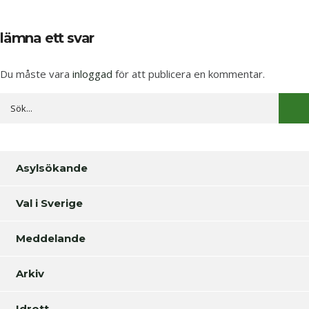
lämna ett svar
Du måste vara
inloggad
för att publicera en kommentar.
Asylsökande
Val i Sverige
Meddelande
Arkiv
Idrott