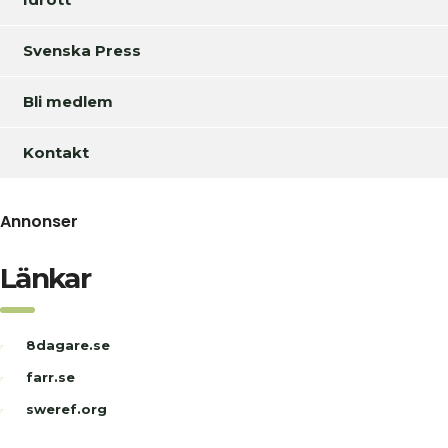
Svenska Press
Bli medlem
Kontakt
Annonser
Länkar
8dagare.se
farr.se
sweref.org