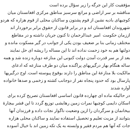
مؤفقیت کار این جرگه را زیر سؤال برده است
مناقشه بر سر اراضی و مراتع سرسبز مناطق مرکزی افغانستان میان
کوچیهای بادیه نشین از قوم پشتون و ساکنان محلی از قوم هزاره که هردو
شهروندان افغانستان اند و در برابر قانون از حقوق برابر برخوردار اند
اززمان حکومت امیر عبدالرحمان تا کنون جریان داشته و در مقاطع
مختلف زمانی بنا بر ضعیف بودن یکی از جوانب در گیر مسکوت مانده و
دولتها هم به خود زحمت نداده اند تا این مساله را ریشه ای حل نمایند
بعد از بر سر قدرت آمدن دولت کنونی این منازعه دوباره زنده شد و همه
ساله هنگام بهار درگیریهای پراگنده میان دو طرف منازعه که ادعای
مالکیت بلا منازعۀ این مناطق را دارند بوقوع پیوسته است. اوج درگیریها
پارسال بود که حدود پنجاه نفر از دوجانب کشته و زخمی و صدها خانواده
آواره شدند
در حالیکه ماده ای چهارده قانون اساسی افغانستان تصریح کرده برای
اسکان دایمی کوچیها نمرات زمین رهایشی توزیع گردد تا این قشر بیچارۀ
بیخانمان و سرگردان را ازین وضعیت ناگوار نجات داده و فرزندان آنها
بتوانند از مزیت تعلیم و تحصیل استفاده نمایند و ساکنان محلی هزاره
جات که آنها هم مردم فقیر و وابسته به یک تکه زمین اند با خیال آسوده