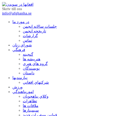
Skriv till oss
info@afghanha.se
در مورد ما
جلسات سالانه انجمن
تاریخچه انجمن
گزارشات
تماس
شوراي زنان
فرهنگي
گنجينه
هنرپيشه ها
گروه هاي هنري
نويسندگان
داستان
نيازمنديها
شرکتهاي افغاني
ورزش
امورپناهندگي
وکلاي پناهجويان
تظاهرات
ملاقات ها
سيمينارها
قوانين ومقررات جديد