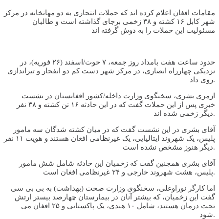
مقامات افغان اعلام کرده اند که حملات انتحاری به دو مهانخانه در مرکز
شهر کابل ۱۶ کشته و ۳۸ زخمی برجای گذاشته است و طالبان
مسئولیت این حملات را به دوش گرفته اند
حدود ساعت هفت بامداد روز جمعه، ۷ حوت/اسفند (۲۶ فوریه)، در
نزدیکی چهارراه انصاری، در مرکز شهر دست کم دو انفجار و تیراندازی
روی داد.
ازمری بشری، سخنگوی وزارت داخله/کشور افغانستان در نشست
خبری پس از این حملات گفت که در این حادثه ۱۶ تن کشته و ۳۸ نفر
دیگر زخمی شده اند.
آقای بشری در این نشست گفت که در میان کشته شدگان سه مامور
پلیس، یک شهروند ایتالیایی، یک غیرنظامی افغان هستند و هویت ۱۱ نفر
دیگر هنوز مشخص نشده است.
آقای بشری همچنین گفت که زخمیان این حادثه شامل شش مامور
پلیس، هشت شهروند خارجی و ۲۴ غیرنظامی افغان است.
اما کارگر نوراوغلی، سخنگوی وزارت صحت (بهداشت) به بی بی سی
گفت این زخمیان، که بیشتر آنان در بیمارستان چهارصد بیستر ارتش
تحت درمان هستند، شامل ۱۰ هندی، یک پاکستانی و ۲۵ افغان می
شود.