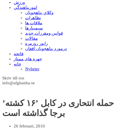
ورزش
امورپناهندگي
وکلاي پناهجويان
تظاهرات
ملاقات ها
سيمينارها
قوانين ومقررات جديد
مقالات
راپور روزمره
درمورد پناهجويان افغان
فاتحه
چهره های ممتاز
خانه
Nyheter
Skriv till oss
info@afghanha.se
حمله انتحاری در کابل ’۱۶ کشته’
برجا گذاشته است
26 februari, 2010