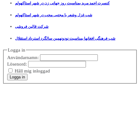
کنسرت احمد مرید بمناسبت روز جهانی زن در شهر استاکهولم
شب غزل وشعر با مجتبی محب در شهر استاکهولم
شرکت قالین فروشی
شب فرهنگی افغانها بمناسبت نودونهمین سالگرد استرداد استقلال
Logga in
Användarnamn:
Lösenord:
Håll mig inloggad
Logga in