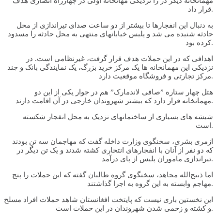
مهمانخانه دیگر در را نزدیکی مهانخانه اولی در چهارراه انصاری هدف
قرار داد.
به دنبال این انفجارها تا بیشتر از دو ساعت صدای تیراندازی از محل
حادثه شنیده می شد و پلیس خیابانهای منتهی به محل حادثه را مسدود
کرده بود.
اهدافی که در این حملات هدف قرار گرفت، غیرنظامی است. در
نزدیکی این مهمانخانه ها یک مرکز خرید بزرگ، یک نمایندگی بانک و چند
مرکز تجارتی و فروشگاه موقعیت دارد.
هتل چهار ستاره ”صافی لاندمارک” هم در جوار یکی از این دو
مهمانخانه قرار دارد که بیشتر شهروندان خارجی در آن اقامت دارند.
شیشه های بسیاری از ساختمانهای نزدیک به محل انفجار شکسته
است.
ازمری بشری، سخنگوی وزارت داخله گفت که مهاجمان سه تن بودند
که دو نفر از آنان با انفجارهای انتحاری کشته شدند و یک تن دیگر در
تیراندازی ماموران پلیس از پای درآمد.
اما ذبیح‌الله مجاهد، سخنگوی گروه طالبان گفته که این حملات را پنج
مهاجم وابسته به این گروه به اجرا گذاشتند.
این نخستین باری نیست که پایتخت افغانستان شاهد حملات افراد مسلح
و کشته و زخمی شدن شهروندان در این حملات است.