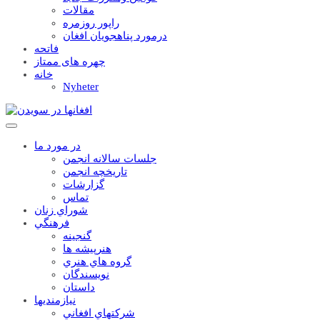
مقالات
راپور روزمره
درمورد پناهجويان افغان
فاتحه
چهره های ممتاز
خانه
Nyheter
در مورد ما
جلسات سالانه انجمن
تاریخچه انجمن
گزارشات
تماس
شوراي زنان
فرهنگي
گنجينه
هنرپيشه ها
گروه هاي هنري
نويسندگان
داستان
نيازمنديها
شرکتهاي افغاني