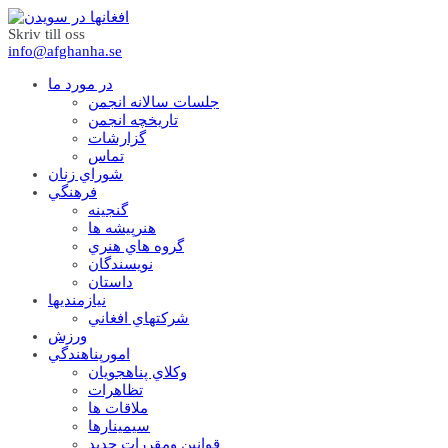
Skriv till oss
info@afghanha.se
در مورد ما
جلسات سالانه انجمن
تاریخچه انجمن
گزارشات
تماس
شوراي زنان
فرهنگي
گنجينه
هنرپيشه ها
گروه هاي هنري
نويسندگان
داستان
نيازمنديها
شرکتهاي افغاني
ورزش
امورپناهندگي
وکلاي پناهجويان
تظاهرات
ملاقات ها
سيمينارها
قوانين ومقررات جديد