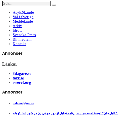
Asylsökande
Val i Sverige
Meddelande
Arkiv
Idrott
Svenska Press
Bli medlem
Kontakt
Annonser
Länkar
8dagare.se
farr.se
sweref.org
Annonser
Salamafghan.se
”کابل جان” توسط احمد مرید در برنامه تجلیل از روز جهانی زن در شهر استاکهولم