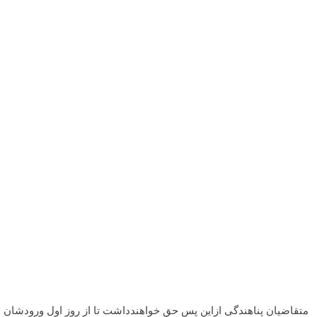
متقاضیان پناهندگی ازاین پس حق خواهندداشت تا از روز اول ورودشان به سوئد، به کاربپردازند