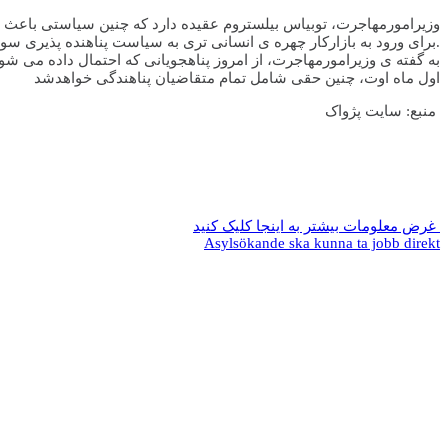
وزیرامورمهاجرت، توبیاس بیلستروم عقیده دارد که چنین سیاستی باعث افز
برای ورود به بازارکار چهره ی انسانی تری به سیاست پناهنده پذیری سوئد نیز خواهدداد.
به گفته ی وزیرامورمهاجرت، از امروز پناهجویانی که احتمال داده می شو
اول ماه اوت، چنین حقی شامل تمام متقاضیان پناهندگی خواهدشد
منبع: سايت پژواک
غرض معلومات بيشتر به اينجا کليک کنيد
Asylsökande ska kunna ta jobb direkt