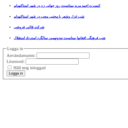
کنسرت احمد مرید بمناسبت روز جهانی زن در شهر استاکهولم
شب غزل وشعر با مجتبی محب در شهر استاکهولم
شرکت قالین فروشی
شب فرهنگی افغانها بمناسبت نودونهمین سالگرد استرداد استقلال
Logga in
Användarnamn:
Lösenord:
Håll mig inloggad
Logga in