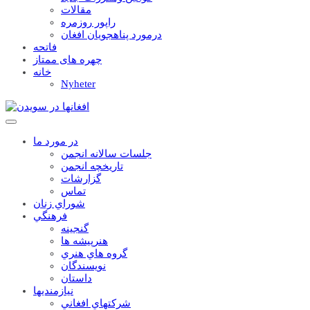
مقالات
راپور روزمره
درمورد پناهجويان افغان
فاتحه
چهره های ممتاز
خانه
Nyheter
در مورد ما
جلسات سالانه انجمن
تاریخچه انجمن
گزارشات
تماس
شوراي زنان
فرهنگي
گنجينه
هنرپيشه ها
گروه هاي هنري
نويسندگان
داستان
نيازمنديها
شرکتهاي افغاني