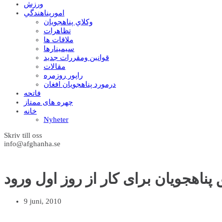
ورزش
امورپناهندگي
وکلاي پناهجويان
تظاهرات
ملاقات ها
سيمينارها
قوانين ومقررات جديد
مقالات
راپور روزمره
درمورد پناهجويان افغان
فاتحه
چهره های ممتاز
خانه
Nyheter
Skriv till oss
info@afghanha.se
پناهجویان برای کار از روز اول ورود
9 juni, 2010