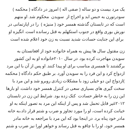
یک مرد بیست و دو ساله ( صفی اله ) امروز در دادگاه ( محکمه )
سودرتورن به حبس ابد و اخراج از سویدن محکوم شد. او متهم
است که در تابستان گذشته همسر خود ( منیژه ) را در اپارتمانی در
نورش بوری واقع در جنوب استکهلم به قتل رسانده است. انگیزه او
برای این جنایت حسادت شدید نسبت به زن خود اعلام شده است
زن مقتول سال ها پیش به همراه خانواده خود از افغانستان به
سویدن مهاجرت کرده بود. در سال ٢٠١٠خانواده او به این کشور
برگشتند تا همسری مناسب برای او پیدا کنند. او پس از آن با این مرد
ازدواج کرد و این فرد را به سویدن آورد. بر طبق حکم دادگاه ( محکمه
)ازدواج این دو خیلی زود با مشکلات زیادی روبرو شد و این مرد با
سخت گیری های بسیاری سعی در کنترل همسر خود داشت. او بارها
این زن را به خاطر حسادت کتک زده بود. شرایط این زن در تابستان
٢٠١٢غیر قابل تحمل شد و پس از اینکه این مرد به تصور اینکه به او
خیانت کرده است، او را مورد تجاوز و ضرب و شتم قرار داد،به خانه
مادر خود پناه برد. در اینجا بود که این مرد با مراجعه به خانه مادر
همسر خود، او را با چاقو به قتل رساند و خواهر اورا نیز ضرب و شتم