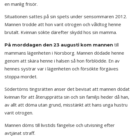
en manlig frisör.
Situationen sattes på sin spets under sensommaren 2012.
Mannen trodde att hon varit otrogen och våldtog henne
brutalt. Kvinnan sökte därefter skydd hos sin mamma.
till
På morddagen den 23 augusti kom mannen
mammans lägenheten i Norsborg. Mannen dödade henne
genom att skära henne i halsen så hon förblödde. En av
hennes systrar var i lägenheten och försökte förgäves
stoppa mordet.
Södertörns tingsrätten anser det bevisat att mannen dödat
kvinnan för att återupprätta sin och sin familjs heder då han,
av allt att döma utan grund, misstänkt att hans unga hustru
varit otrogen.
Mannen döms till livstids fängelse och utvisning efter
avtjänat straff.