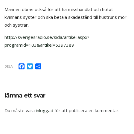
Mannen döms också för att ha misshandlat och hotat
kvinnans syster och ska betala skadestånd till hustruns mor
och systrar.
http://sverigesradio.se/sida/artikel.aspx?
programid=103&artikel=5397389
Facebook
Twitter
Dela
DELA
lämna ett svar
Du måste vara
inloggad
för att publicera en kommentar.