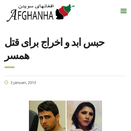
حبس ابد و اخراج برای قتل
همسر
3 januari, 2013