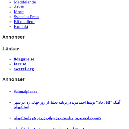
Meddelande
Arkiv
Idrott
Svenska Press
Bli medlem
Kontakt
Annonser
Länkar
8dagare.se
farr.se
sweref.org
Annonser
Salamafghan.se
آهنگ ”کابل جان” توسط احمد مرید در برنامه تجلیل از روز جهانی زن در شهر
استاکهولم
کنسرت احمد مرید بمناسبت روز جهانی زن در شهر استاکهولم
شب غزل وشعر با مجتبی محب در شهر استاکهولم