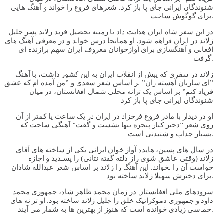
شنوندگان ایرانی جای پا باز کرد. شعرهای فروغ را خواند و آهنگ هایی
برای گوگوش ساخت.
در این سفر شاه ایران هدایت داد تا زمینه تحصیل فرید زلاند پسر جلیل
زلاند در ایران فراهم شود. او همانجا درس خواند و در معرفی آهنگ های
افغانی و آهنگسازی برای آوازخوانان معروف ایران سهم برازنده ای
گرفت.
زلاند در سفری که پیش از انقلاب ایران به این کشور داشت، با آهنگ
”ای ساربان آهسته ران” بر اساس شعر سعدی و ”من آمده ام که عشق
فریاد کنم” بر اساس یک ترانه محلی شمال افغانستان، در میان
شنوندگان ایرانی جای پا باز کرد
او در دیدار با مادر فروغ فرخزاد در ایران در یک ساعت یا کمتر از آن
روی شعر ”دختر کنار پنجره تنها نشست و گفت” آهنگی ساخت که
بسیار جذاب و شنیدنی است.
در سال های پسین، هایده آواز خوان ایرانی یکی از ساخته های آقای
زلاند (وقتی عاشق شوی راز دلته گفته نتانی) را پسندید و اجازه
خواست آن را بخواند. این آهنگ را زلاند بر اساس شعر عبدالله شادان
برای دخترش سهیلا زلاند ساخته بود.
سرودهای ملی افغانستان در زمان محمد ظاهر شاه، جمهوری محمد
داود و جمهوری دموکراتیک خلق را جلیل زلاند ساخته بود. او ترانه های
حماسی زیادی خوانده است که هنوز از بهترین ها به شمار می آیند.