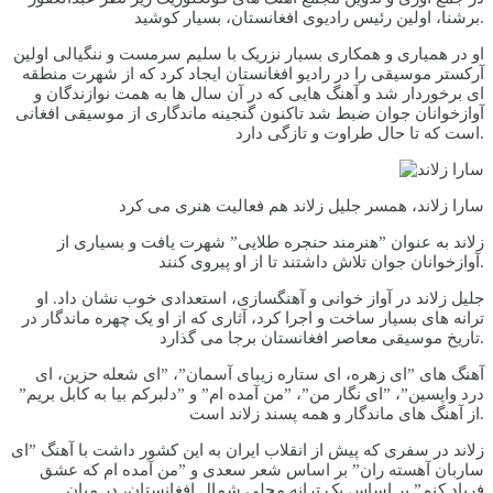
برشنا، اولین رئیس رادیوی افغانستان، بسیار کوشید.
او در همیاری و همکاری بسیار نزریک با سلیم سرمست و ننگیالی اولین
آرکستر موسیقی را در رادیو افغانستان ایجاد کرد که از شهرت منطقه
ای برخوردار شد و آهنگ هایی که در آن سال ها به همت نوازندگان و
آوازخوانان جوان ضبط شد تاکنون گنجینه ماندگاری از موسیقی افغانی
است که تا حال طراوت و تازگی دارد.
سارا زلاند، همسر جلیل زلاند هم فعالیت هنری می کرد
زلاند به عنوان ”هنرمند حنجره طلایی” شهرت یافت و بسیاری از
آوازخوانان جوان تلاش داشتند تا از او پیروی کنند.
جلیل زلاند در آواز خوانی و آهنگسازی، استعدادی خوب نشان داد. او
ترانه های بسیار ساخت و اجرا کرد، آثاری که از او یک چهره ماندگار در
تاریخ موسیقی معاصر افغانستان برجا می گذارد.
آهنگ های ”ای زهره، ای ستاره زیبای آسمان”، ”ای شعله حزین، ای
درد واپسین”، ”ای نگار من”، ”من آمده ام” و ”دلبرکم بیا به کابل بریم”
از آهنگ های ماندگار و همه پسند زلاند است.
زلاند در سفری که پیش از انقلاب ایران به این کشور داشت با آهنگ ”ای
ساربان آهسته ران” بر اساس شعر سعدی و ”من آمده ام که عشق
فریاد کنم” بر اساس یک ترانه محلی شمال افغانستان، در میان