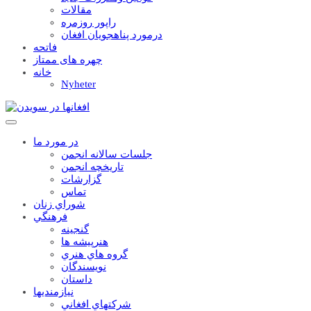
مقالات
راپور روزمره
درمورد پناهجويان افغان
فاتحه
چهره های ممتاز
خانه
Nyheter
در مورد ما
جلسات سالانه انجمن
تاریخچه انجمن
گزارشات
تماس
شوراي زنان
فرهنگي
گنجينه
هنرپيشه ها
گروه هاي هنري
نويسندگان
داستان
نيازمنديها
شرکتهاي افغاني