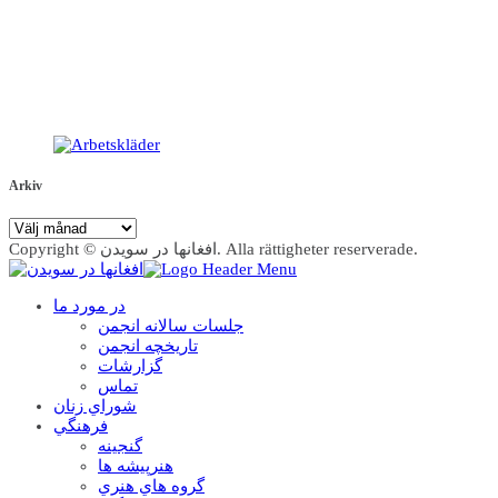
Arkiv
Arkiv
Copyright © افغانها در سویدن. Alla rättigheter reserverade.
در مورد ما
جلسات سالانه انجمن
تاریخچه انجمن
گزارشات
تماس
شوراي زنان
فرهنگي
گنجينه
هنرپيشه ها
گروه هاي هنري