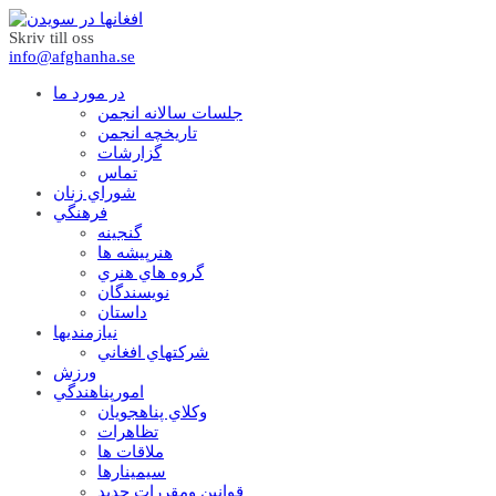
Skriv till oss
info@afghanha.se
در مورد ما
جلسات سالانه انجمن
تاریخچه انجمن
گزارشات
تماس
شوراي زنان
فرهنگي
گنجينه
هنرپيشه ها
گروه هاي هنري
نويسندگان
داستان
نيازمنديها
شرکتهاي افغاني
ورزش
امورپناهندگي
وکلاي پناهجويان
تظاهرات
ملاقات ها
سيمينارها
قوانين ومقررات جديد