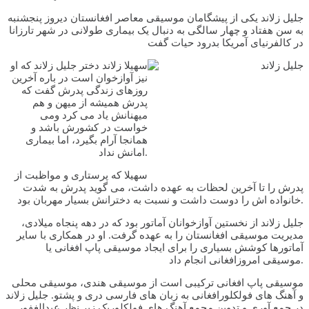
جلیل زلاند یکی از پیشگامان موسیقی معاصر افغانستان دیروز پنجشنبه
به سن هفتاد و چهار سالگی به دنبال یک بیماری طولانی در شهر تارزانا
در کالفرنیای آمریکا بدرود حیات گفت
سهیلا زلاند دختر جلیل زلاند که او
نیز آوازخوان است در باره آخرین
روزهای زندگی پدرش گفت که
پدرش همیشه از میهن و هم
میهنانش یاد می کرد ومی
خواست در کشورش باشد و
همانجا آرام بگیرد، اما بیماری
امانش نداد.
سهیلا که پرستاری و مواظبت از
پدرش را تا آخرین لحظات به عهده داشت، می گوید پدرش به شدت
خانواده اش را دوست داشت و نسبت به دخترانش بسیار مهربان بود.
جلیل زلاند از نخستین آوازخوانان آماتور بود که در دهه پنجاه میلادی،
مدیریت موسیقی افغانستان را به عهده گرفت. او در همکاری با سایر
آماتورها کوشش بسیاری را برای ایجاد موسیقی پاپ افغانی یا
موسیقی امروزافغانی انجام داد.
موسیقی پاپ افغانی ترکیبی است از موسیقی هندی، موسیقی محلی
و آهنگ های فولکلورافغانی به زبان های فارسی دری و پشتو. جلیل زلاند
در جمع آوری و تدوین مجمع آهنگ های فولکلوریک زیر نظر عبدالغفور