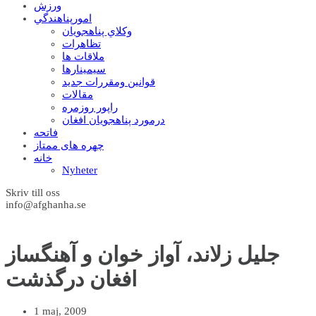
ورزش
امورپناهندگي
وکلاي پناهجويان
تظاهرات
ملاقات ها
سيمينارها
قوانين ومقررات جديد
مقالات
راپور روزمره
درمورد پناهجويان افغان
فاتحه
چهره های ممتاز
خانه
Nyheter
Skriv till oss
info@afghanha.se
جلیل زلاند، آواز خوان و آهنگساز
افغان درگذشت
1 maj, 2009