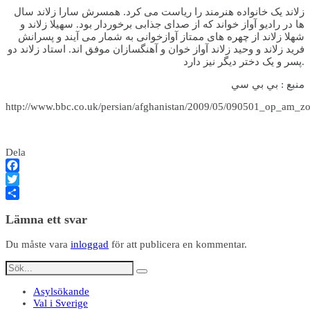
زلاند یک خانواده هنرمند را ریاست می کرد. همسرش سارا زلاند سال
ها در رادیو آواز خواند که از صدای جذابی برخوردار بود. سهیلا زلاند و
شهلا زلاند از چهره های ممتاز آوازخوانی به شمار می آیند و پسرانش
فرید زلاند و وحید زلاند آواز خوان و آهنگسازان موفق اند. استاد زلاند دو
پسر و یک دختر دیگر نیز دارد.
منبع : بي بي سي
http://www.bbc.co.uk/persian/afghanistan/2009/05/090501_op_am_zo
Dela
Facebook
Twitter
Dela
Lämna ett svar
Du måste vara
inloggad
för att publicera en kommentar.
Asylsökande
Val i Sverige