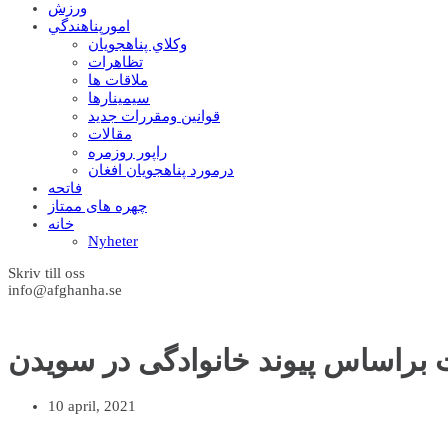
ورزش
امورپناهندگي
وکلاي پناهجويان
تظاهرات
ملاقات ها
سيمينارها
قوانين ومقررات جديد
مقالات
راپور روزمره
درمورد پناهجويان افغان
فاتحه
چهره های ممتاز
خانه
Nyheter
Skriv till oss
info@afghanha.se
ت براساس پیوند خانوادگی در سویدن
10 april, 2021