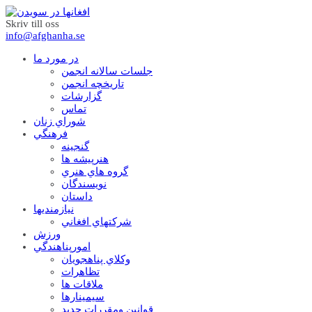
Skriv till oss
info@afghanha.se
در مورد ما
جلسات سالانه انجمن
تاریخچه انجمن
گزارشات
تماس
شوراي زنان
فرهنگي
گنجينه
هنرپيشه ها
گروه هاي هنري
نويسندگان
داستان
نيازمنديها
شرکتهاي افغاني
ورزش
امورپناهندگي
وکلاي پناهجويان
تظاهرات
ملاقات ها
سيمينارها
قوانين ومقررات جديد