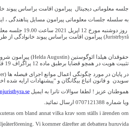
جلسه معلوماتی دیجیتال پیرامون اقامت براساس پیوند خا
به سلسله جلسات معلوماتی پیرامون مسایل پناهندگی ، اینک
Juristrbyrå) پیرامون اقامت براساس پیوند خانوادگی از طریق زووم ( Zoom) گرفته که توسط فیسبوک افغانهای سویدن بطور زنده پخش خواهد شد.
حقوقدان هیلدا ائو
تثبیت هویت در همچو قضایا برطبق ماده 12 پراگراف 19 قانون اتباع سویدن مورد بحث قرار خواهد گرفت.
سویدن و قانون اتباع بیگانگان و ”پیشنهادات ارایه شد
هموطنان عزیز ! لطفا سوالات تانرا به ایمیل
juristbyra.se
ویا شماره 0707121388 ارسال نمائید.
uteras om bland annat vilka krav som ställs i ärenden om
jeåterförening. Vi kommer därefter att debattera huruvida