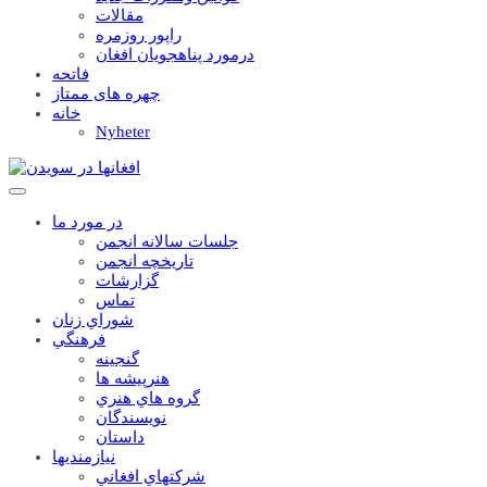
مقالات
راپور روزمره
درمورد پناهجويان افغان
فاتحه
چهره های ممتاز
خانه
Nyheter
در مورد ما
جلسات سالانه انجمن
تاریخچه انجمن
گزارشات
تماس
شوراي زنان
فرهنگي
گنجينه
هنرپيشه ها
گروه هاي هنري
نويسندگان
داستان
نيازمنديها
شرکتهاي افغاني