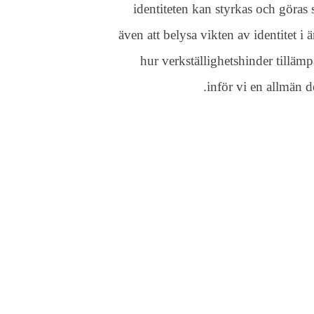
identiteten kan styrkas och göras
även att belysa vikten av identitet 
hur verkställighetshinder tillä
inför vi en allmän 