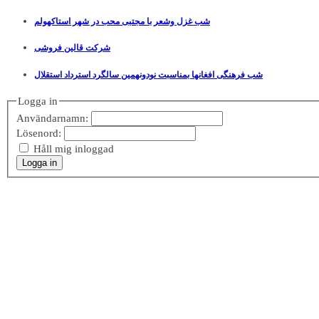
شب غزل وشعر با مجتبی محب در شهر استاکهولم
شرکت قالین فروشی
شب فرهنگی افغانها بمناسبت نودونهمین سالگرد استرداد استقلال
Logga in
Användarnamn:
Lösenord:
Håll mig inloggad
Logga in