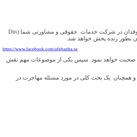
روز دوشنبه مورخ 12 اپریل 2021 ساعت 19.00 جلسه معلوماتی دیجیتالی را با هیلدا ائوگوستین (Helda Augustin) حقوقدان در شرکت خدمات حقوقی و مشاورتی شما (Din
https://www.facebook.com/afghanha.se
ا شدن مجدد خانواده ها صحبت خواهد نمود. سپس یکی از موضوعات مهم نقش
verkstäl ) توسط مقامات و محکمه های سویدن و همچنان یک بحث کلی در مورد مسئله مهاجرت در