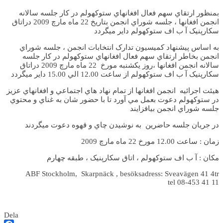
بمنظور ارتقاي سهم فعال افغانهاي ستوکهولم در کار جلسه سالانه
انجمن افغانها ، جلسه شوراي انجمن بتاريخ 22 ماه مارچ 2009 دراتاق
سکارپنيک آ ب اف ستوکهولم داير ميگردد
به اساس پيشنهاد کميسيون تدارک انتخابات انجمن ، جلسه شوراي
انجمن بخاطر ارتقاي سهم فعال افغانهاي ستوکهولم در کار جلسه
سالانه انجمن افغانها ،روز يکشنبه مورخ 22 ماه مارچ 2009 دراتاق
سکارپنيک آ ب اف ستوکهولم از ساعت 12.00 الي 15.00 داير ميگردد
هيئت اجرائيه انجمن افغانها از تمام نهاد هاي اجتماعي و افغانهاي عزيز
در ستوکهولم دعوت بعمل مي آورد تا با حضور شان به غناي و محتوي
جلسه شوراي انجمن بيافزايند
در جريان جلسه حاضرين به نوشيدن چاي و قهوه دعوت ميگردند
زمان : ساعت 12.00 مورخ 22 ماه مارچ 2009
مکان : آ ب اف ستوکهولم ، اتاق سکارپنيک ، طبقه چهارم
ABF Stockholm, Skarpnäck , besöksadress: Sveavägen 41 4tr
tel 08-453 41 11
Dela