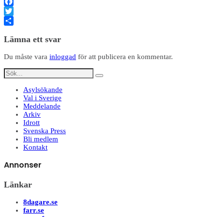
Facebook
Twitter
Dela
Lämna ett svar
Du måste vara
inloggad
för att publicera en kommentar.
Asylsökande
Val i Sverige
Meddelande
Arkiv
Idrott
Svenska Press
Bli medlem
Kontakt
Annonser
Länkar
8dagare.se
farr.se