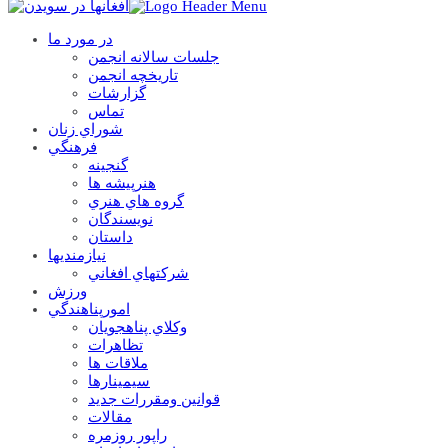
در مورد ما
جلسات سالانه انجمن
تاریخچه انجمن
گزارشات
تماس
شوراي زنان
فرهنگي
گنجينه
هنرپيشه ها
گروه هاي هنري
نويسندگان
داستان
نيازمنديها
شرکتهاي افغاني
ورزش
امورپناهندگي
وکلاي پناهجويان
تظاهرات
ملاقات ها
سيمينارها
قوانين ومقررات جديد
مقالات
راپور روزمره