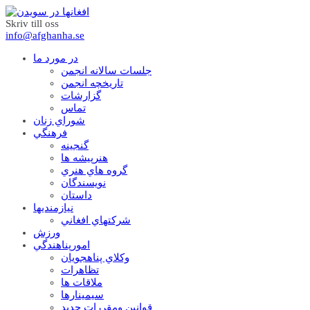
Skriv till oss
info@afghanha.se
در مورد ما
جلسات سالانه انجمن
تاریخچه انجمن
گزارشات
تماس
شوراي زنان
فرهنگي
گنجينه
هنرپيشه ها
گروه هاي هنري
نويسندگان
داستان
نيازمنديها
شرکتهاي افغاني
ورزش
امورپناهندگي
وکلاي پناهجويان
تظاهرات
ملاقات ها
سيمينارها
قوانين ومقررات جديد