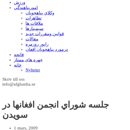
ورزش
امورپناهندگي
وکلاي پناهجويان
تظاهرات
ملاقات ها
سيمينارها
قوانين ومقررات جديد
مقالات
راپور روزمره
درمورد پناهجويان افغان
فاتحه
چهره های ممتاز
خانه
Nyheter
Skriv till oss
info@afghanha.se
جلسه شوراي انجمن افغانها در
سويدن
1 mars, 2009