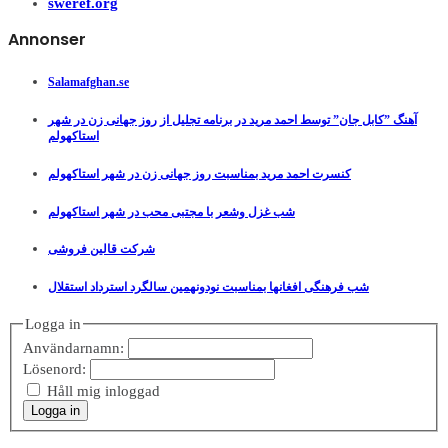
sweref.org
Annonser
Salamafghan.se
آهنگ ”کابل جان” توسط احمد مرید در برنامه تجلیل از روز جهانی زن در شهر
استاکهولم
کنسرت احمد مرید بمناسبت روز جهانی زن در شهر استاکهولم
شب غزل وشعر با مجتبی محب در شهر استاکهولم
شرکت قالین فروشی
شب فرهنگی افغانها بمناسبت نودونهمین سالگرد استرداد استقلال
Logga in
Användarnamn:
Lösenord:
Håll mig inloggad
Logga in