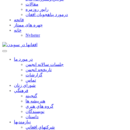
مقالات
راپور روزمره
درمورد پناهجويان افغان
فاتحه
چهره های ممتاز
خانه
Nyheter
در مورد ما
جلسات سالانه انجمن
تاریخچه انجمن
گزارشات
تماس
شوراي زنان
فرهنگي
گنجينه
هنرپيشه ها
گروه هاي هنري
نويسندگان
داستان
نيازمنديها
شرکتهاي افغاني