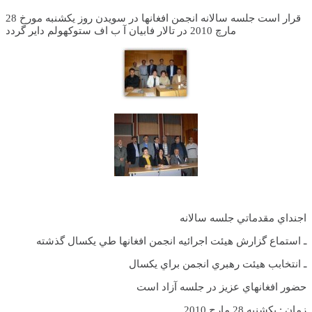
قرار است جلسه سالانه انجمن افغانها در سويدن روز يکشنبه مورخ 28
مارچ 2010 در تالار فابيان آ ب اف ستوکهولم داير گردد
اجنداي مقدماتي جلسه سالانه
ـ استماع گزارش هيئت اجرائيه انجمن افغانها طي يکسال گذشته
ـ انتخابب هيئت رهبري انجمن براي يکسال
حضور افغانهاي عزيز در جلسه آزاد است
زمان : يکشنبه 28 مارچ 2010