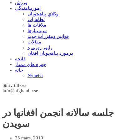
ورزش
امورپناهندگي
وکلاي پناهجويان
تظاهرات
ملاقات ها
سيمينارها
قوانين ومقررات جديد
مقالات
راپور روزمره
درمورد پناهجويان افغان
فاتحه
چهره های ممتاز
خانه
Nyheter
Skriv till oss
info@afghanha.se
جلسه سالانه انجمن افغانها در
سويدن
23 mars, 2010