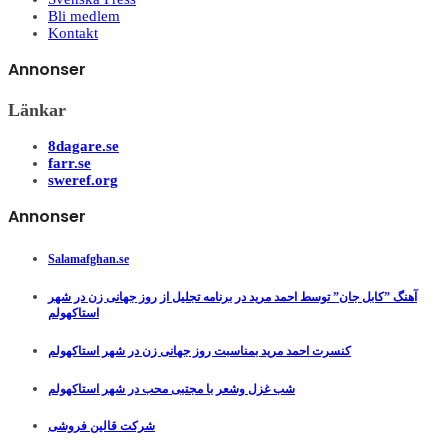
Bli medlem
Kontakt
Annonser
Länkar
8dagare.se
farr.se
sweref.org
Annonser
Salamafghan.se
آهنگ ”کابل جان” توسط احمد مرید در برنامه تجلیل از روز جهانی زن در شهر
استاکهولم
کنسرت احمد مرید بمناسبت روز جهانی زن در شهر استاکهولم
شب غزل وشعر با مجتبی محب در شهر استاکهولم
شرکت قالین فروشی