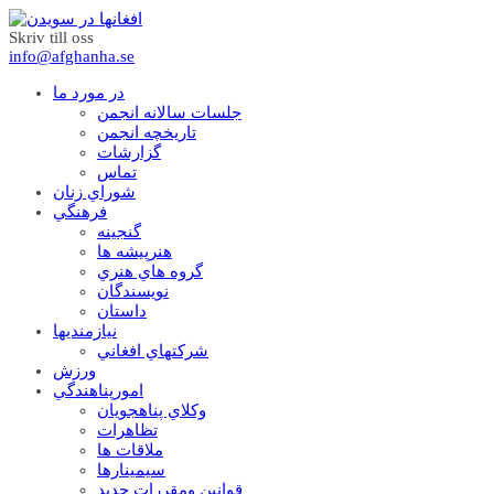
Skriv till oss
info@afghanha.se
در مورد ما
جلسات سالانه انجمن
تاریخچه انجمن
گزارشات
تماس
شوراي زنان
فرهنگي
گنجينه
هنرپيشه ها
گروه هاي هنري
نويسندگان
داستان
نيازمنديها
شرکتهاي افغاني
ورزش
امورپناهندگي
وکلاي پناهجويان
تظاهرات
ملاقات ها
سيمينارها
قوانين ومقررات جديد