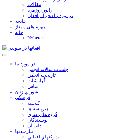
مقالات
راپور روزمره
درمورد پناهجويان افغان
فاتحه
چهره های ممتاز
خانه
Nyheter
در مورد ما
جلسات سالانه انجمن
تاریخچه انجمن
گزارشات
تماس
شوراي زنان
فرهنگي
گنجينه
هنرپيشه ها
گروه هاي هنري
نويسندگان
داستان
نيازمنديها
شرکتهاي افغاني