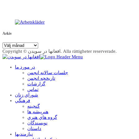
Arkiv
Arkiv
Copyright © افغانها در سویدن. Alla rättigheter reserverade.
در مورد ما
جلسات سالانه انجمن
تاریخچه انجمن
گزارشات
تماس
شوراي زنان
فرهنگي
گنجينه
هنرپيشه ها
گروه هاي هنري
نويسندگان
داستان
نيازمنديها