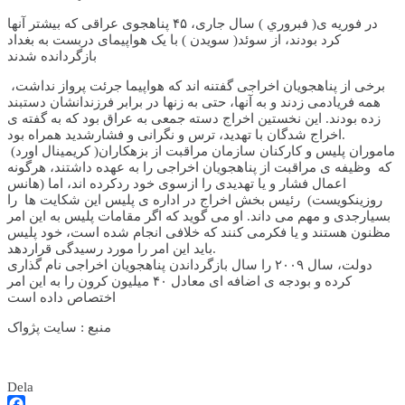
در فوریه ی( فبروري ) سال جاری، ۴۵ پناهجوی عراقی که بیشتر آنها
کرد بودند، از سوئد( سويدن ) با یک هواپیمای دربست به بغداد
بازگردانده شدند
برخی از پناهجویان اخراجی گفتنه اند که هواپیما جرئت پرواز نداشت،
همه فریادمی زدند و به آنها، حتی به زنها در برابر فرزندانشان دستبند
زده بودند. این نخستین اخراج دسته جمعی به عراق بود که به گفته ی
اخراج شدگان با تهدید، ترس و نگرانی و فشارشدید همراه بود.
ماموران پلیس و کارکنان سازمان مراقبت از بزهکاران( کريمينال اورد)
که وظیفه ی مراقبت از پناهجویان اخراجی را به عهده داشتند، هرگونه
اعمال فشار و یا تهدیدی را ازسوی خود ردکرده اند، اما (هانس
روزينکويست) رئیس بخش اخراج در اداره ی پلیس این شکایت ها را
بسیارجدی و مهم می داند. او می گوید که اگر مقامات پلیس به این امر
مظنون هستند و یا فکرمی کنند که خلافی انجام شده است، خود پلیس
باید این امر را مورد رسیدگی قراردهد.
دولت، سال ۲۰۰۹ را سال بازگرداندن پناهجویان اخراجی نام گذاری
کرده و بودجه ی اضافه ای معادل ۴۰ میلیون کرون را به این امر
اختصاص داده است
منبع : سايت پژواک
Dela