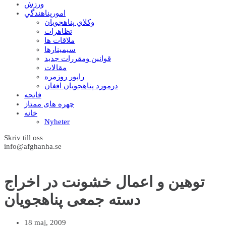
ورزش
امورپناهندگي
وکلاي پناهجويان
تظاهرات
ملاقات ها
سيمينارها
قوانين ومقررات جديد
مقالات
راپور روزمره
درمورد پناهجويان افغان
فاتحه
چهره های ممتاز
خانه
Nyheter
Skriv till oss
info@afghanha.se
توهین و اعمال خشونت در اخراج
دسته جمعی پناهجویان
18 maj, 2009