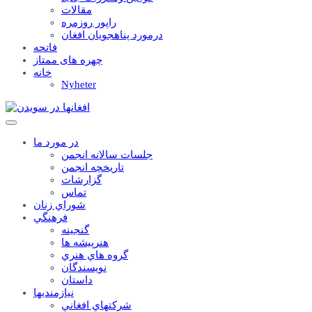
مقالات
راپور روزمره
درمورد پناهجويان افغان
فاتحه
چهره های ممتاز
خانه
Nyheter
در مورد ما
جلسات سالانه انجمن
تاریخچه انجمن
گزارشات
تماس
شوراي زنان
فرهنگي
گنجينه
هنرپيشه ها
گروه هاي هنري
نويسندگان
داستان
نيازمنديها
شرکتهاي افغاني