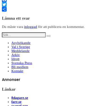
Facebook
Twitter
Dela
Lämna ett svar
Du måste vara
inloggad
för att publicera en kommentar.
Asylsökande
Val i Sverige
Meddelande
Arkiv
Idrott
Svenska Press
Bli medlem
Kontakt
Annonser
Länkar
8dagare.se
farr.se
sweref.org