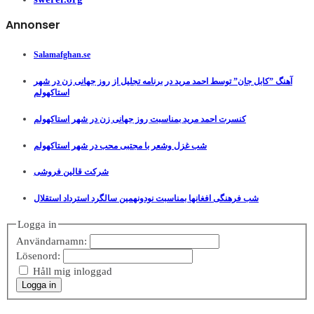
Annonser
Salamafghan.se
آهنگ ”کابل جان” توسط احمد مرید در برنامه تجلیل از روز جهانی زن در شهر
استاکهولم
کنسرت احمد مرید بمناسبت روز جهانی زن در شهر استاکهولم
شب غزل وشعر با مجتبی محب در شهر استاکهولم
شرکت قالین فروشی
شب فرهنگی افغانها بمناسبت نودونهمین سالگرد استرداد استقلال
Logga in
Användarnamn:
Lösenord:
Håll mig inloggad
Logga in