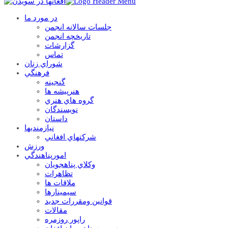
در مورد ما
جلسات سالانه انجمن
تاریخچه انجمن
گزارشات
تماس
شوراي زنان
فرهنگي
گنجينه
هنرپيشه ها
گروه هاي هنري
نويسندگان
داستان
نيازمنديها
شرکتهاي افغاني
ورزش
امورپناهندگي
وکلاي پناهجويان
تظاهرات
ملاقات ها
سيمينارها
قوانين ومقررات جديد
مقالات
راپور روزمره