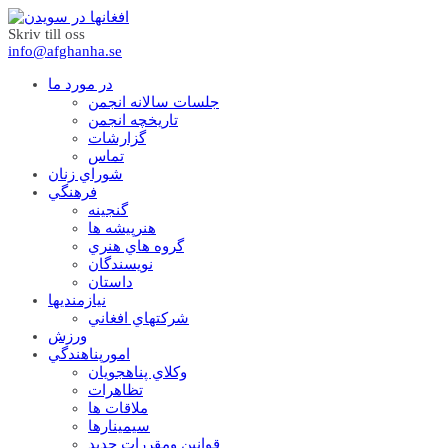
Skriv till oss
info@afghanha.se
در مورد ما
جلسات سالانه انجمن
تاریخچه انجمن
گزارشات
تماس
شوراي زنان
فرهنگي
گنجينه
هنرپيشه ها
گروه هاي هنري
نويسندگان
داستان
نيازمنديها
شرکتهاي افغاني
ورزش
امورپناهندگي
وکلاي پناهجويان
تظاهرات
ملاقات ها
سيمينارها
قوانين ومقررات جديد