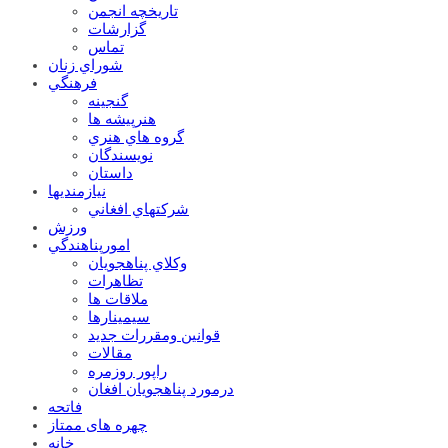
تاریخچه انجمن
گزارشات
تماس
شوراي زنان
فرهنگي
گنجينه
هنرپيشه ها
گروه هاي هنري
نويسندگان
داستان
نيازمنديها
شرکتهاي افغاني
ورزش
امورپناهندگي
وکلاي پناهجويان
تظاهرات
ملاقات ها
سيمينارها
قوانين ومقررات جديد
مقالات
راپور روزمره
درمورد پناهجويان افغان
فاتحه
چهره های ممتاز
خانه