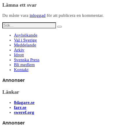
Lämna ett svar
Du måste vara
inloggad
för att publicera en kommentar.
Asylsökande
Val i Sverige
Meddelande
Arkiv
Idrott
Svenska Press
Bli medlem
Kontakt
Annonser
Länkar
8dagare.se
farr.se
sweref.org
Annonser