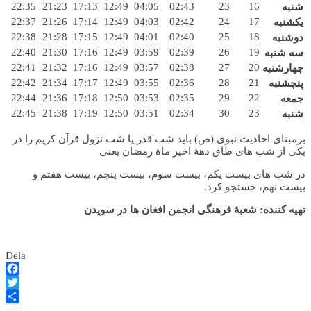
22:35
21:23
17:13
12:49
04:05
02:43
23
16
شنبه
22:37
21:26
17:14
12:49
04:03
02:42
24
17
یکشنبه
22:38
21:28
17:15
12:49
04:01
02:40
25
18
دوشنبه
22:40
21:30
17:16
12:49
03:59
02:39
26
19
سه شنبه
22:41
21:32
17:16
12:49
03:57
02:38
27
20
چهارشنبه
22:42
21:34
17:17
12:49
03:55
02:36
28
21
پنچشنبه
22:44
21:36
17:18
12:50
03:53
02:35
29
22
جمعه
22:45
21:38
17:19
12:50
03:51
02:34
30
23
شنبه
برمبنای احادیث نبوی (ص) باید شب قدر یا شب نزول قرآن کریم را در
یکی از شب های طاق دهۀ اخیر ماۀ رمضان یعنی
در شب های بیست یکم، بیست سوم، بیست پنجم، بیست هفتم و
بیست نهم، جستجو کرد.
تهیه کننده: شعبۀ فرهنگی انجمن افغان ها در سویدن
Dela
Facebook
Twitter
Dela