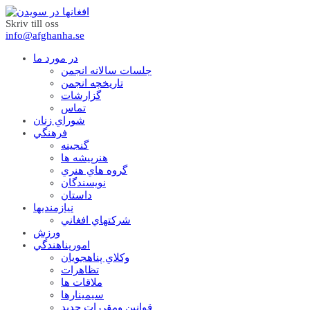
Skriv till oss
info@afghanha.se
در مورد ما
جلسات سالانه انجمن
تاریخچه انجمن
گزارشات
تماس
شوراي زنان
فرهنگي
گنجينه
هنرپيشه ها
گروه هاي هنري
نويسندگان
داستان
نيازمنديها
شرکتهاي افغاني
ورزش
امورپناهندگي
وکلاي پناهجويان
تظاهرات
ملاقات ها
سيمينارها
قوانين ومقررات جديد