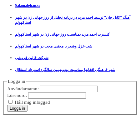
Salamafghan.se
آهنگ ”کابل جان” توسط احمد مرید در برنامه تجلیل از روز جهانی زن در شهر
استاکهولم
کنسرت احمد مرید بمناسبت روز جهانی زن در شهر استاکهولم
شب غزل وشعر با مجتبی محب در شهر استاکهولم
شرکت قالین فروشی
شب فرهنگی افغانها بمناسبت نودونهمین سالگرد استرداد استقلال
Logga in
Användarnamn:
Lösenord:
Håll mig inloggad
Logga in