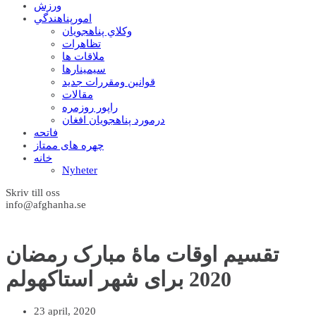
ورزش
امورپناهندگي
وکلاي پناهجويان
تظاهرات
ملاقات ها
سيمينارها
قوانين ومقررات جديد
مقالات
راپور روزمره
درمورد پناهجويان افغان
فاتحه
چهره های ممتاز
خانه
Nyheter
Skriv till oss
info@afghanha.se
تقسیم اوقات ماۀ مبارک رمضان
2020 برای شهر استاکهولم
23 april, 2020