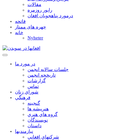
مقالات
راپور روزمره
درمورد پناهجويان افغان
فاتحه
چهره های ممتاز
خانه
Nyheter
در مورد ما
جلسات سالانه انجمن
تاریخچه انجمن
گزارشات
تماس
شوراي زنان
فرهنگي
گنجينه
هنرپيشه ها
گروه هاي هنري
نويسندگان
داستان
نيازمنديها
شرکتهاي افغاني