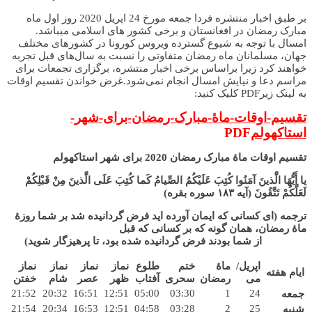
بر طبق اخبار منتشره فردا جمعه مورخ 24 اپریل 2020 روز اول ماه
مبارک رمضان در افغانستان و برخی کشور های اسلامی میباشد.
امسال با توجه به شیوع گسترده ویروس کورونا در کشورهای مختلف
جهان، مسلمانان ماه رمضان متفاوتی را نسبت به سال‌های قبل تجربه
خواهند کرد زیرا براساس برخی اخبار منتشره، برگزاری تجمعات برای
مراسم دعا و نیایش امسال انجام نمی‌شود.غرض خواندن تقسیم اوقات
به لینک زیرPDF کلیک کنید:
تقسیم-اوقات-ماۀ-مبارک-رمضان-برای-شهر-
استاکهولم
PDF
تقسیم اوقات ماۀ مبارک رمضان 2020 برای شهر استاکهولم
یا أَیُّهَا الَّذینَ آمَنُوا کُتِبَ عَلَیْکُمُ الصِّیامُ کَما کُتِبَ عَلَی الَّذینَ مِنْ قَبْلِکُمْ
لَعَلَّکُمْ تَتَّقُونَ (آیه
۱۸۳
سوره بقره)
ترجمه (ای کسانی که ایمان آورده اید فرض گردانیده شد بر شما روزۀ
ماۀ رمضان، همان گونه که بر کسانی که قبل
از شما بودند فرض گردانیده شده بود، تا پرهیزگار شوید)
اپریل/
ماۀ
ختم
طلوع
نماز
نماز
نماز
نماز
ایام هفته
می
رمضان
سحری
آفتاب
ظهر
عصر
شام
خفتن
21:52
20:32
16:51
12:51
05:00
03:30
1
24
جمعه
21:54
20:34
16:53
12:51
04:58
03:28
2
25
شنبه