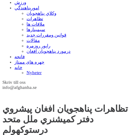
ورزش
امورپناهندگي
وکلاي پناهجويان
تظاهرات
ملاقات ها
سيمينارها
قوانين ومقررات جديد
مقالات
راپور روزمره
درمورد پناهجويان افغان
فاتحه
چهره های ممتاز
خانه
Nyheter
Skriv till oss
info@afghanha.se
تظاهرات پناهجويان افغان پيشروي
دفتر کميشنري ملل متحد
درستوکهولم