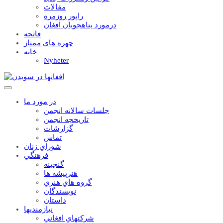
مقالات
راپور روزمره
درمورد پناهجويان افغان
فاتحه
چهره های ممتاز
خانه
Nyheter
در مورد ما
جلسات سالانه انجمن
تاریخچه انجمن
گزارشات
تماس
شوراي زنان
فرهنگي
گنجينه
هنرپيشه ها
گروه هاي هنري
نويسندگان
داستان
نيازمنديها
شرکتهاي افغاني