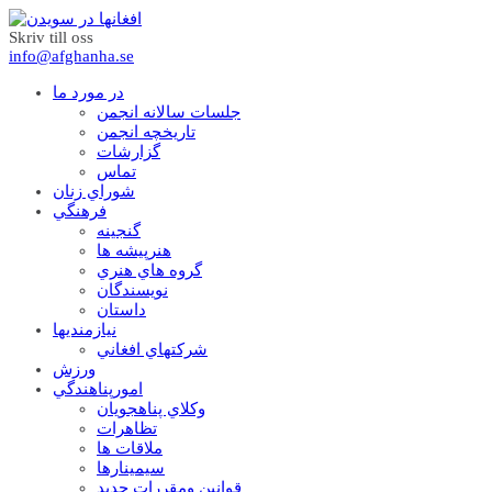
Skriv till oss
info@afghanha.se
در مورد ما
جلسات سالانه انجمن
تاریخچه انجمن
گزارشات
تماس
شوراي زنان
فرهنگي
گنجينه
هنرپيشه ها
گروه هاي هنري
نويسندگان
داستان
نيازمنديها
شرکتهاي افغاني
ورزش
امورپناهندگي
وکلاي پناهجويان
تظاهرات
ملاقات ها
سيمينارها
قوانين ومقررات جديد