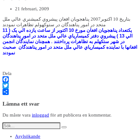
21 februari, 2009
بتاريخ 10 اکتوبر2007 پناهجويان افغان پيشروي کميشنري عالي ملل
متحد در امور پناهندگان در ستوکهولم تظاهرات نمودند
يکتعداد
پناهجويان افغان
مورخ 10 اکتوبر از ساعت يازده الي يک ( 11
الي 13 ) پيشروي دفتر کميسارياي عالي ملل متحد در امور پناهندگان
در شهر ستکهلم
به تظاهرات پرداختند . همچنان نمايندگان انجمن
کميسارياي عالي ملل متحد در امور پناهندگان صحبت
افغانها با نماينده
نمودند
Dela
Facebook
Twitter
Dela
Lämna ett svar
Du måste vara
inloggad
för att publicera en kommentar.
Asylsökande