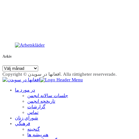
Arkiv
Arkiv
Copyright © افغانها در سویدن. Alla rättigheter reserverade.
در مورد ما
جلسات سالانه انجمن
تاریخچه انجمن
گزارشات
تماس
شوراي زنان
فرهنگي
گنجينه
هنرپيشه ها