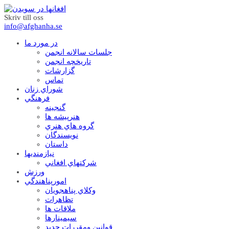
Skriv till oss
info@afghanha.se
در مورد ما
جلسات سالانه انجمن
تاریخچه انجمن
گزارشات
تماس
شوراي زنان
فرهنگي
گنجينه
هنرپيشه ها
گروه هاي هنري
نويسندگان
داستان
نيازمنديها
شرکتهاي افغاني
ورزش
امورپناهندگي
وکلاي پناهجويان
تظاهرات
ملاقات ها
سيمينارها
قوانين ومقررات جديد