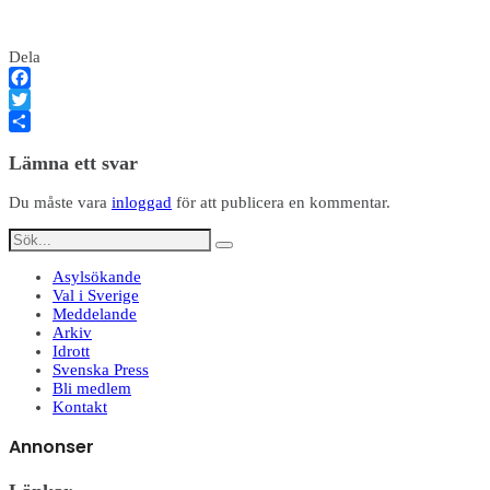
Dela
Facebook
Twitter
Dela
Lämna ett svar
Du måste vara
inloggad
för att publicera en kommentar.
Asylsökande
Val i Sverige
Meddelande
Arkiv
Idrott
Svenska Press
Bli medlem
Kontakt
Annonser