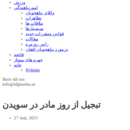
ورزش
امورپناهندگي
وکلاي پناهجويان
تظاهرات
ملاقات ها
سيمينارها
قوانين ومقررات جديد
مقالات
راپور روزمره
درمورد پناهجويان افغان
فاتحه
چهره های ممتاز
خانه
Nyheter
Skriv till oss
info@afghanha.se
تبجیل از روز مادر در سویدن
27 maj, 2021