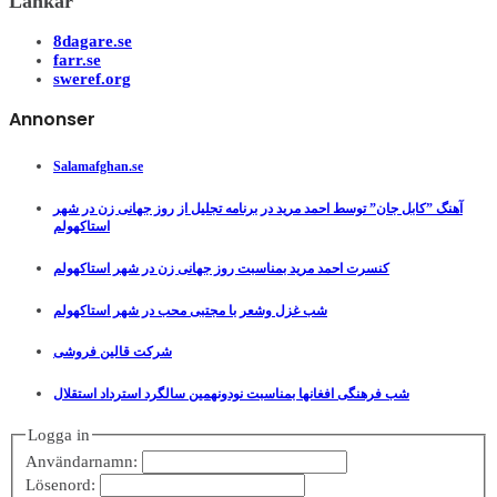
Länkar
8dagare.se
farr.se
sweref.org
Annonser
Salamafghan.se
آهنگ ”کابل جان” توسط احمد مرید در برنامه تجلیل از روز جهانی زن در شهر
استاکهولم
کنسرت احمد مرید بمناسبت روز جهانی زن در شهر استاکهولم
شب غزل وشعر با مجتبی محب در شهر استاکهولم
شرکت قالین فروشی
شب فرهنگی افغانها بمناسبت نودونهمین سالگرد استرداد استقلال
Logga in
Användarnamn:
Lösenord: