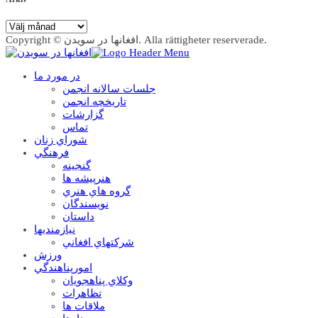
Arkiv
Copyright © افغانها در سویدن. Alla rättigheter reserverade.
در مورد ما
جلسات سالانه انجمن
تاریخچه انجمن
گزارشات
تماس
شوراي زنان
فرهنگي
گنجينه
هنرپيشه ها
گروه هاي هنري
نويسندگان
داستان
نيازمنديها
شرکتهاي افغاني
ورزش
امورپناهندگي
وکلاي پناهجويان
تظاهرات
ملاقات ها