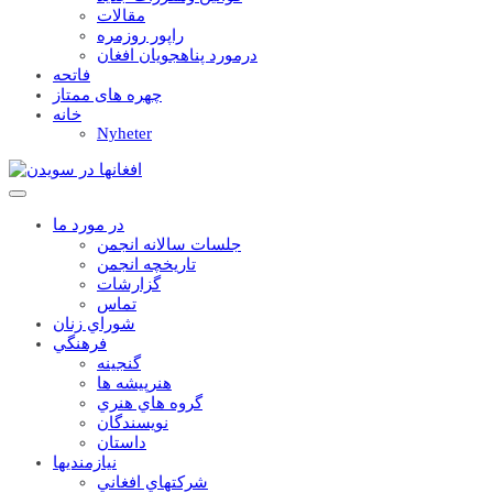
مقالات
راپور روزمره
درمورد پناهجويان افغان
فاتحه
چهره های ممتاز
خانه
Nyheter
در مورد ما
جلسات سالانه انجمن
تاریخچه انجمن
گزارشات
تماس
شوراي زنان
فرهنگي
گنجينه
هنرپيشه ها
گروه هاي هنري
نويسندگان
داستان
نيازمنديها
شرکتهاي افغاني