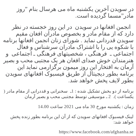
در سویدن آخرین یکشنبه ماه می هرسال بنام ”روز
مادر”مسما گردیده است.
انجمن افغانها در سویدن در این روز خجسته در نظر
دارد که از مقام مادر و بخصوص مادران افغان مقیم
سویدن قدردانی نماید . شورای زنان انجمن افغانها برنامه
با شکوه یی را با اشتراک مادران سرشناس و فعال
اجتماعی ـ فرهنگی ، شخصیتهای فرهنگی ـ اجتماعی و
هنرمندان خوش صدای افغان هر یک مجتبی محب و بصیر
آرمان به افتخار این روز میمون برگزارمی نماید این
برنامه بطور دیجیتال از طریق فیسبوک افغانهای سویدن
بطور لایف پخش خواهد شد.
برنامه از دو بخش تشکیل شده : 1ـ سخنرانی و قددرانی از مقام مادر (
یکساعت ). 2 ـ موسیقی توسط مجتبی محب و بصیر آرمان
زمان : یکشنبه مورخ 30 ماه می 2021 ساعت 14.00
لینک فیسبوک افغانهای سویدن که از آن این برنامه بطور زنده پخش
خواهد شد:
https://www.facebook.com/afghanha.se