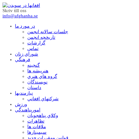
Skriv till oss
info@afghanha.se
در مورد ما
جلسات سالانه انجمن
تاریخچه انجمن
گزارشات
تماس
شوراي زنان
فرهنگي
گنجينه
هنرپيشه ها
گروه هاي هنري
نويسندگان
داستان
نيازمنديها
شرکتهاي افغاني
ورزش
امورپناهندگي
وکلاي پناهجويان
تظاهرات
ملاقات ها
سيمينارها
قوانين ومقررات جديد