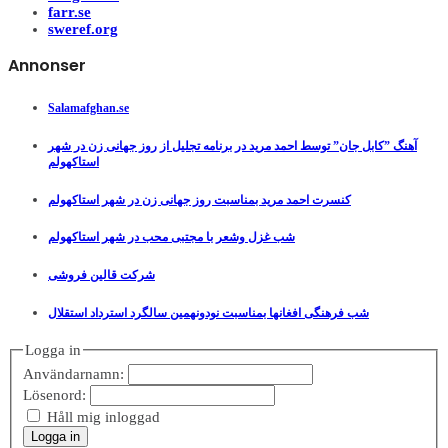
farr.se
sweref.org
Annonser
Salamafghan.se
آهنگ ”کابل جان” توسط احمد مرید در برنامه تجلیل از روز جهانی زن در شهر
استاکهولم
کنسرت احمد مرید بمناسبت روز جهانی زن در شهر استاکهولم
شب غزل وشعر با مجتبی محب در شهر استاکهولم
شرکت قالین فروشی
شب فرهنگی افغانها بمناسبت نودونهمین سالگرد استرداد استقلال
Logga in
Användarnamn:
Lösenord:
Håll mig inloggad
Logga in