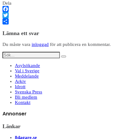
Dela
Facebook
Twitter
Dela
Lämna ett svar
Du måste vara
inloggad
för att publicera en kommentar.
Asylsökande
Val i Sverige
Meddelande
Arkiv
Idrott
Svenska Press
Bli medlem
Kontakt
Annonser
Länkar
8dagare.se