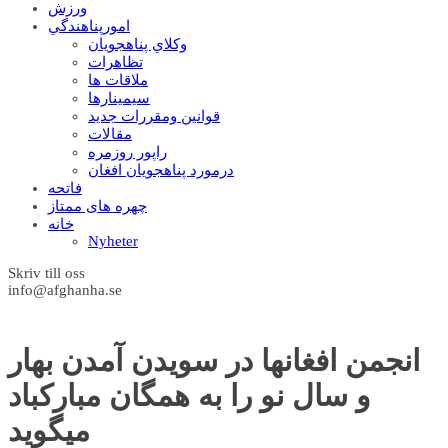
ورزش
امورپناهندگي
وکلاي پناهجويان
تظاهرات
ملاقات ها
سيمينارها
قوانين ومقررات جديد
مقالات
راپور روزمره
درمورد پناهجويان افغان
فاتحه
چهره های ممتاز
خانه
Nyheter
Skriv till oss
info@afghanha.se
انجمن افغانها در سویدن آمدن بهار
و سال نو را به همگان مبارکباد
میگوید