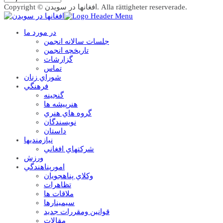
Copyright © افغانها در سویدن. Alla rättigheter reserverade.
در مورد ما
جلسات سالانه انجمن
تاریخچه انجمن
گزارشات
تماس
شوراي زنان
فرهنگي
گنجينه
هنرپيشه ها
گروه هاي هنري
نويسندگان
داستان
نيازمنديها
شرکتهاي افغاني
ورزش
امورپناهندگي
وکلاي پناهجويان
تظاهرات
ملاقات ها
سيمينارها
قوانين ومقررات جديد
مقالات