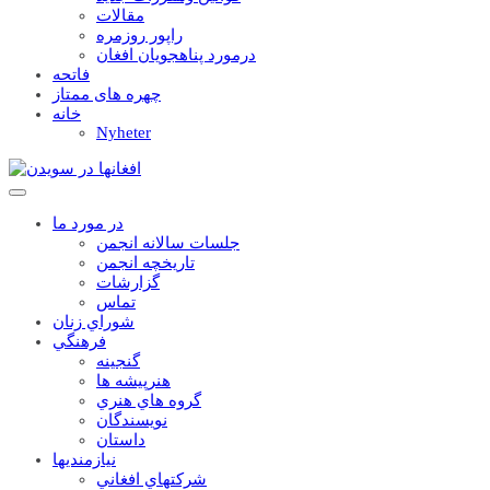
مقالات
راپور روزمره
درمورد پناهجويان افغان
فاتحه
چهره های ممتاز
خانه
Nyheter
در مورد ما
جلسات سالانه انجمن
تاریخچه انجمن
گزارشات
تماس
شوراي زنان
فرهنگي
گنجينه
هنرپيشه ها
گروه هاي هنري
نويسندگان
داستان
نيازمنديها
شرکتهاي افغاني