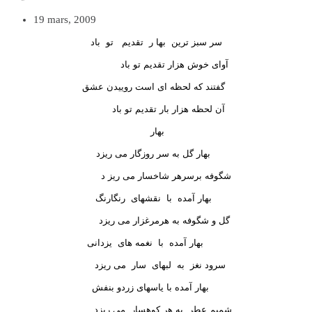
19 mars, 2009
سر سبز ترین
بها ر
تقدیم
تو
باد
آوای خوش هزار تقدیم تو باد
گفتند که لحظه ای است روییدن عشق
آن لحظه هزار بار تقدیم تو باد
بهار
بهار گل به سر روزگار می ریزد
شگوفه برسرهر شاخسار می ریز د
بهار آمده
با
نقشهای
رنگارنگ
گل و شگوفه به هرمرغزار می ریزد
بهار آمده
با
نغمه های
یزدانی
سرود نغز
به
لبهای
سار
می ریزد
بهار آمده با یاسهای زردو بنفش
شمیم عطر
به هر کوهسار
می ریزد