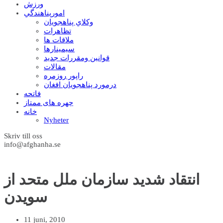
ورزش
امورپناهندگي
وکلاي پناهجويان
تظاهرات
ملاقات ها
سيمينارها
قوانين ومقررات جديد
مقالات
راپور روزمره
درمورد پناهجويان افغان
فاتحه
چهره های ممتاز
خانه
Nyheter
Skriv till oss
info@afghanha.se
انتقاد شدید سازمان ملل متحد از
سويدن
11 juni, 2010