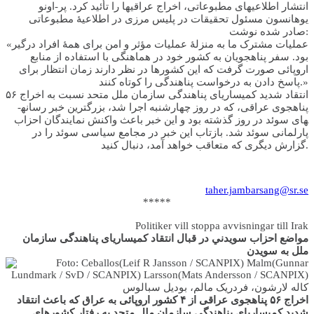
انتشار اطلاعیه­ای مطبوعاتی، اخراج عراقی­ها را تأئید کرد. پر-اونو
یوهانسون مسئول تحقیقات در پلیس مرزی در اطلاعیۀ مطبوعاتی
صادر شده نوشت:
«عملیات مشترک ما به منزلۀ عملیات مؤثر و امن برای همۀ افراد درگیر
بود. سفر پناهجویان به کشور خود در هماهنگی با استفاده از منابع
اروپائی صورت گرفت که این کشورها در نظر دارند زمان انتظار برای
پاسخ دادن به درخواست پناهندگی را کوتاه کنند.»
انتقاد شدید کمیساریای پناهندگی سازمان ملل متحد نسبت به اخراج ۵۶
پناهجوی عراقی، که در روز چهارشنبه اجرا شد، بزرگترین خبر رسانه­
های سوئد در روز گذشته بود و این خبر باعث واکنش نمایندگان احزاب
پارلمانی سوئد شد. بازتاب این خبر در مجامع سیاسی سوئد را در
گزارش دیگری که متعاقب خواهد آمد، دنبال کنید.
taher.jambarsang@sr.se
*****
Politiker vill stoppa avvisningar till Irak
مواضع احزاب سويدني در قبال انتقاد کمیساریای پناهندگی سازمان
ملل به سويدن
کاله لارشون، فردریک مالم، بودیل سبالوس
اخراج ۵۶ پناهجوی عراقی از ۴ کشور اروپائی به عراق که باعث انتقاد
شدید کمیساریای پناهندگی سازمان ملل متحد به رفتار کشورهای