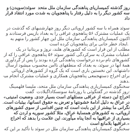
روز گذشته کمیساریای پناهندگی سازمان ملل متحد سوئد(سويدن) و
سه کشور دیگر را به دلیل رفتار با پناهجویان به شدت مورد انتقاد قرار
داد
سوئد همراه با سه کشور اروپائی دیگر روز چهارشنبه­ای که گذشت در
یک عملیات مشترک ۵۶ پناهجوی عراقی را به بغداد بازپس فرستادند و
اکنون کمیساریای پناهندگی سازمان ملل این چهار کشور را متهم به
ایجاد خطر جانی برای پناهجویان کرده است.
مطلب از این قرار است که کشورهای هلند، نروژ و بریتانیا در یک
عملیات مشترک به سرکردگی کشور سوئد ۵۶ پناهجوی عراقی را که از
کشورهای نام-برده درخواست پناهندگی کرده بودند را پس از گردآوری
همۀ آن­ها در سوئد، به بغداد که منطقه­ای ناامن محسوب می­شود ارسال
داشته­اند. این نخستین باری است که یک گروه از کشورهای اروپائی
برای اخراج دسته­جمعی پناهجویان همکاری و عملیات مشترک انجام می­
دهند.
سخنگوی کمیساریاری پناهندگی سازمان ملل متحد، ملیسا فله­مینگ
روز گذشته در گفتگوئی با روزنامۀ سونسکاداگبلادت گفت:
«اخراج این دسته از عراقی مسئله­ای است بسیار جدی. وضعیت امنیتی
در عراق به دلیل ادامۀ خشونت­ها و تعرض به حقوق انسان­ها، بی­ثبات است.
نگرانی ما بیشتر از این بابت است که چنین اقدامی از سوی کشورهای
اروپائی، به کشورهای همسایۀ عراق، مثلا کشور سوریه و اردن که
بسیاری از عراقی­ها به آن­جا پناه می­آورند، این علامت را بدهد که اخراج
عراقی­ها بلامانع است.»
سخنگوی کمیساریای پناهندگی سازمان ملل در سوئد با تأکید بر این که