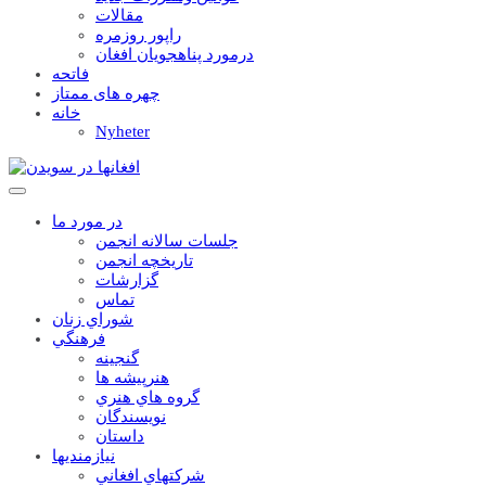
مقالات
راپور روزمره
درمورد پناهجويان افغان
فاتحه
چهره های ممتاز
خانه
Nyheter
در مورد ما
جلسات سالانه انجمن
تاریخچه انجمن
گزارشات
تماس
شوراي زنان
فرهنگي
گنجينه
هنرپيشه ها
گروه هاي هنري
نويسندگان
داستان
نيازمنديها
شرکتهاي افغاني