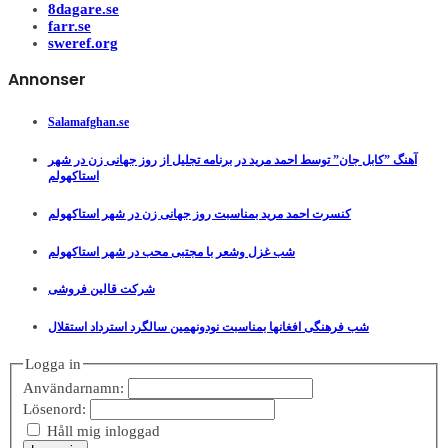
8dagare.se
farr.se
sweref.org
Annonser
Salamafghan.se
آهنگ ”کابل جان” توسط احمد مرید در برنامه تجلیل از روز جهانی زن در شهر
استاکهولم
کنسرت احمد مرید بمناسبت روز جهانی زن در شهر استاکهولم
شب غزل وشعر با مجتبی محب در شهر استاکهولم
شرکت قالین فروشی
شب فرهنگی افغانها بمناسبت نودونهمین سالگرد استرداد استقلال
Logga in
Användarnamn:
Lösenord:
Håll mig inloggad