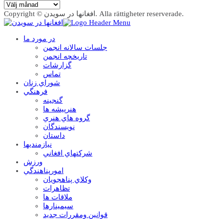
Arkiv
Copyright © افغانها در سویدن. Alla rättigheter reserverade.
در مورد ما
جلسات سالانه انجمن
تاریخچه انجمن
گزارشات
تماس
شوراي زنان
فرهنگي
گنجينه
هنرپيشه ها
گروه هاي هنري
نويسندگان
داستان
نيازمنديها
شرکتهاي افغاني
ورزش
امورپناهندگي
وکلاي پناهجويان
تظاهرات
ملاقات ها
سيمينارها
قوانين ومقررات جديد