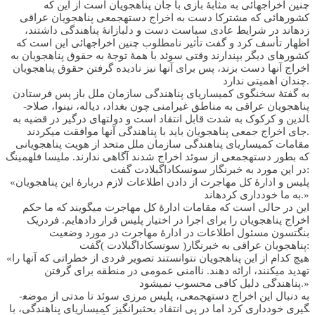
چنین اخراج­هائی به مثابۀ بازی با جان پناهجویان است از این که
کشورهائی که مشترکا دست به اخراج دسته­جمعی پناهجویان عراقی
زده­اند در شرایط عادی سیاست دست و دل­بازانۀ پناهندگی داشتند،
اظهار تأسف کرد و گفت تأثیر نامطلوب چنین اخراج­هائی این است که
کشورهای دیگر بپندارند وقتی سوئد با همۀ توجۀ به حقوق پناهجویان به
اخراج آن­ها دست بزند، پس برای آن­ها نیز نادیده گرفتن حقوق پناهجویان
چندان اهمیتی ندارد.
به گفتۀ سخنگوی کمیساریای پناهندگی سازمان ملل باز پس فرستادن
پناهجویان عراقی به مناطق غیرامنی چون بغداد، دیاله، نینوا، صلاح­
الدین و کرکوک به شدت قابل انتقاد است و دولت­های درگیر در قضیه به
جای اخراج جمعی پناهجویان باید با پناهندگی آن­ها موافقت می­کردند.
مقامات کمیساریای پناهندگی سازمان ملل متحد از هویت پناهجویانی
که بطور دسته­جمعی از سوئد اخراج شدند آگاهی ندارند. ملیسا فله­مینگ
در این مورد به خبرنگار سونسکاداگبلادت گفت:
«پلیس و ادارۀ کل مهاجرت از دادن اطلاعات لازم دربارۀ این پناهجویان
به ما خودداری کرده­اند.»
این در حالی است که مقامات ادارۀ کل مهاجرت می­گویند که ما حکم
اخراج پناهجویان را برای اجرا در اختیار پلیس قرار داده­ایم. فردریک
بنگت­سون مسئول اطلاعات در ادارۀ مهاجرت در مورد وضعیت
پناهجویان عراقی به خبرنگار( سونسکاداگبلادت )گفت:
«هیچ کدام از این پناهجویان نتوانستند تصویر فردی از خطراتی که آن­ها را
تهدید می­کنند، ارائه دهند. ناامنی عمومی در منطقه برای گرفتن
پناهندگی دلیل کافی محسوب نمی­شود.»
به دنبال این اخراج دسته­جمعی، پلیس مرزی سوئد تا مدتی از موضع­
گیری خودداری کرد اما در پی انتقاد بحث­برانگیز کمیساریای پناهندگی، با