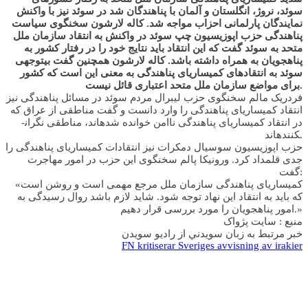
سوئد، نروژ، انگلستان و آلمان با پناهندگان شد در سوئد نیز با واکنش
نمایندگان پارلمانی احزاب مواجه شد. کاله لارشون سخنگوی سیاست
پناهندگی حزب اپوزیسیون چپ سوئد در واکنش به انتقاد سازمان ملل
متحد به سوئد گفت که این انتقاد باید نتایج خود را در رفتار کشور به
پناهجویان به همراه داشته باشد. کاله لارشون همچنین گفت بی­توجهی
سوئد به انتقادهای کمیساریای پناهندگی به معنی این است که کشور
برای مواضع سازمان ملل متحد اعتباری قائل نیست.
فردریک مالم سخنگوی حزب لیبرال مردم سوئد در مسائل پناهندگی نیز
انتقاد کمیساریای پناهندگی را وارد دانست و گفت مناطقی از عراق که
در انتقاد کمیساریای پناهندگی ناامن خوانده شده­اند، مناطقی نگران­
کننده­اند.
حزب اپوزیسیون سوسیال دمکرات نیز انتقادات کمیساریای پناهندگی را
جدی قلمداد کرد. ورونیکا پالم سخنگوی این حزب در امور مهاجرت
گفت:
«کمیساریای پناهندگی سازمان ملل مرجع مهمی است و روشن است
که باید به انتقاد این نهاد توجه شود. شاید لازم باشد روال رسیدگی به
امور پناهجویان را مورد بررسی قرار دهیم.»
منبع : سايت پژواک
خبر مرتبط به زبان سويدني از راديو سويدن
FN kritiserar Sveriges avvisning av irakier