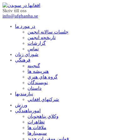
Skriv till oss
info@afghanha.se
در مورد ما
جلسات سالانه انجمن
تاریخچه انجمن
گزارشات
تماس
شوراي زنان
فرهنگي
گنجينه
هنرپيشه ها
گروه هاي هنري
نويسندگان
داستان
نيازمنديها
شرکتهاي افغاني
ورزش
امورپناهندگي
وکلاي پناهجويان
تظاهرات
ملاقات ها
سيمينارها
قوانين ومقررات جديد