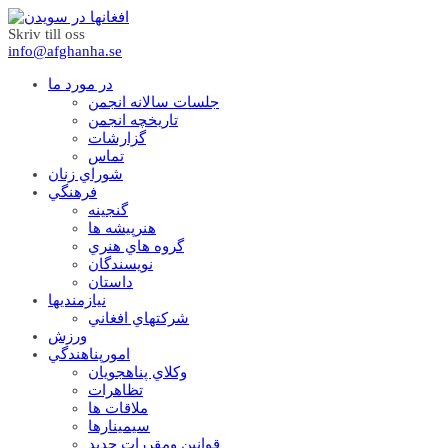
Skriv till oss
info@afghanha.se
در مورد ما
جلسات سالانه انجمن
تاریخچه انجمن
گزارشات
تماس
شوراي زنان
فرهنگي
گنجينه
هنرپيشه ها
گروه هاي هنري
نويسندگان
داستان
نيازمنديها
شرکتهاي افغاني
ورزش
امورپناهندگي
وکلاي پناهجويان
تظاهرات
ملاقات ها
سيمينارها
قوانين ومقررات جديد