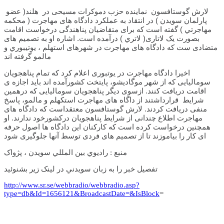
لارش گوستافسون نماینده حزب دموکرات مسیحی در هلند( عضو
پارلمان سويدن ) در انتقاد به عملکرد دادگاه های مهاجرت ( محکمه
مهاجرتي ) گفته است که برای متقاضیان پناهندگی درخواست اقامت
بصورت یک لاتاری( لاتري ) درآمده است. اشاره او به تصمیم های
متضادی ست که دادگاه های مهاجرت در شهرهای استهلم ، يوتيبوري و
مالمو گرفته اند
اخیرا دادگاه مهاجرت در یوتبوری اعلام کرد که تمام پناهجویان
سومالیایی که از شهر موگادیشو، پایتخت کشورآمده اند باید اجازه ی
اقامت دریافت کنند. ازسوی دیگر پناهجویان سومالیایی که درهمین
شرایط قرارداشتند از داگاه های مهاجرت استکهلم و مالمو، پاسخ
منفی دریافت کردند. لارش گوستافسون معتقداست که دادگاه های
مهاجرت اطلاع چندانی از شرایط پناهجویان درکشورخود ندارند. او
همچنین درخواست کرده است که کارکنان این دادگاه ها اصول حرفه
ای کار را بیاموزند تا از تصمیم های فردی توسط آنها جلوگیری شود
منبع : راديوي بين المللي سويدن ، پژواک
تفصيل خبر را به زبان سويدني در لينک زير بشنوئيد
http://www.sr.se/webbradio/webbradio.asp?
type=db&Id=1656121&BroadcastDate=&IsBlock
=