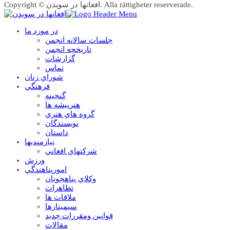
Copyright © افغانها در سویدن. Alla rättigheter reserverade.
در مورد ما
جلسات سالانه انجمن
تاریخچه انجمن
گزارشات
تماس
شوراي زنان
فرهنگي
گنجينه
هنرپيشه ها
گروه هاي هنري
نويسندگان
داستان
نيازمنديها
شرکتهاي افغاني
ورزش
امورپناهندگي
وکلاي پناهجويان
تظاهرات
ملاقات ها
سيمينارها
قوانين ومقررات جديد
مقالات