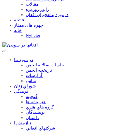
مقالات
راپور روزمره
درمورد پناهجويان افغان
فاتحه
چهره های ممتاز
خانه
Nyheter
در مورد ما
جلسات سالانه انجمن
تاریخچه انجمن
گزارشات
تماس
شوراي زنان
فرهنگي
گنجينه
هنرپيشه ها
گروه هاي هنري
نويسندگان
داستان
نيازمنديها
شرکتهاي افغاني