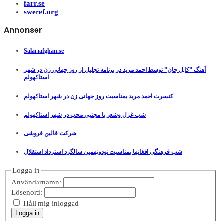
farr.se
sweref.org
Annonser
Salamafghan.se
آهنگ ”کابل جان” توسط احمد مرید در برنامه تجلیل از روز جهانی زن در شهر
استاکهولم
کنسرت احمد مرید بمناسبت روز جهانی زن در شهر استاکهولم
شب غزل وشعر با مجتبی محب در شهر استاکهولم
شرکت قالین فروشی
شب فرهنگی افغانها بمناسبت نودونهمین سالگرد استرداد استقلال
Logga in
Användarnamn:
Lösenord:
Håll mig inloggad
Logga in