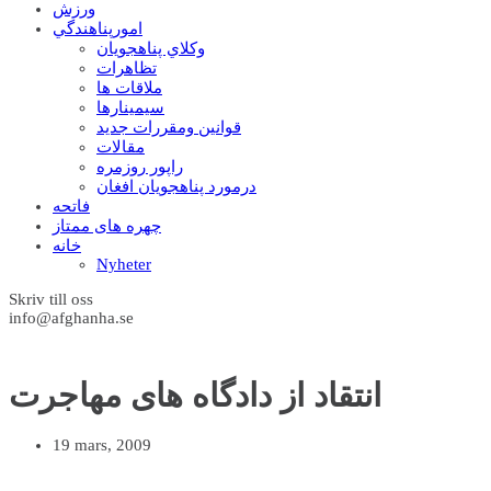
ورزش
امورپناهندگي
وکلاي پناهجويان
تظاهرات
ملاقات ها
سيمينارها
قوانين ومقررات جديد
مقالات
راپور روزمره
درمورد پناهجويان افغان
فاتحه
چهره های ممتاز
خانه
Nyheter
Skriv till oss
info@afghanha.se
انتقاد از دادگاه های مهاجرت
19 mars, 2009