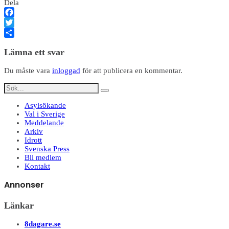
Dela
Facebook
Twitter
Dela
Lämna ett svar
Du måste vara
inloggad
för att publicera en kommentar.
Asylsökande
Val i Sverige
Meddelande
Arkiv
Idrott
Svenska Press
Bli medlem
Kontakt
Annonser
Länkar
8dagare.se