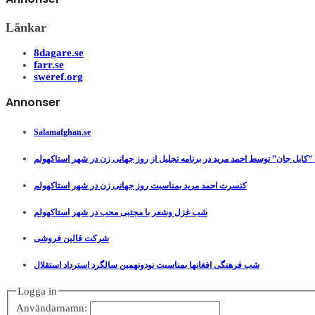
Länkar
8dagare.se
farr.se
sweref.org
Annonser
Salamafghan.se
”کابل جان” توسط احمد مرید در برنامه تجلیل از روز جهانی زن در شهر استاکهولم
کنسرت احمد مرید بمناسبت روز جهانی زن در شهر استاکهولم
شب غزل وشعر با مجتبی محب در شهر استاکهولم
شرکت قالین فروشی
شب فرهنگی افغانها بمناسبت نودونهمین سالگرد استرداد استقلال
Logga in
Användarnamn: