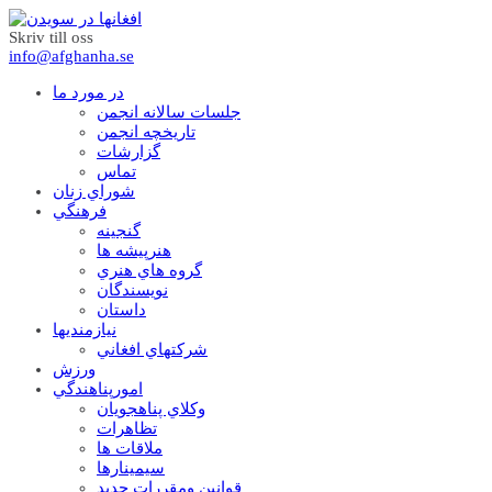
Skriv till oss
info@afghanha.se
در مورد ما
جلسات سالانه انجمن
تاریخچه انجمن
گزارشات
تماس
شوراي زنان
فرهنگي
گنجينه
هنرپيشه ها
گروه هاي هنري
نويسندگان
داستان
نيازمنديها
شرکتهاي افغاني
ورزش
امورپناهندگي
وکلاي پناهجويان
تظاهرات
ملاقات ها
سيمينارها
قوانين ومقررات جديد