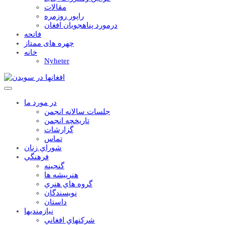
مقالات
راپور روزمره
درمورد پناهجويان افغان
فاتحه
چهره های ممتاز
خانه
Nyheter
در مورد ما
جلسات سالانه انجمن
تاریخچه انجمن
گزارشات
تماس
شوراي زنان
فرهنگي
گنجينه
هنرپيشه ها
گروه هاي هنري
نويسندگان
داستان
نيازمنديها
شرکتهاي افغاني