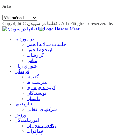
Arkiv
Arkiv
Copyright © افغانها در سویدن. Alla rättigheter reserverade.
در مورد ما
جلسات سالانه انجمن
تاریخچه انجمن
گزارشات
تماس
شوراي زنان
فرهنگي
گنجينه
هنرپيشه ها
گروه هاي هنري
نويسندگان
داستان
نيازمنديها
شرکتهاي افغاني
ورزش
امورپناهندگي
وکلاي پناهجويان
تظاهرات