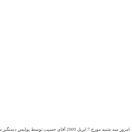
امروز سه شنبه مورخ 7 اپريل 2009 آقاي حسيب توسط پوليس دستگير شد