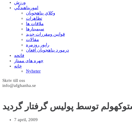
ورزش
امورپناهندگي
وکلاي پناهجويان
تظاهرات
ملاقات ها
سيمينارها
قوانين ومقررات جديد
مقالات
راپور روزمره
درمورد پناهجويان افغان
فاتحه
چهره های ممتاز
خانه
Nyheter
Skriv till oss
info@afghanha.se
ستوکهولم توسط پوليس گرفتار گرديد
7 april, 2009