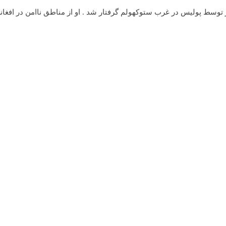
وسط پوليس در غرب ستوکهولم گرفتار شد . او از مناطق ناامن در افغانست