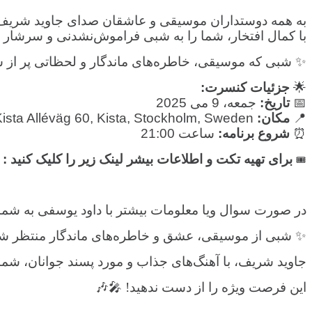
به همه دوستداران موسیقی و عاشقان صدای جاوید شریف،
با کمال افتخار، شما را به شبی فراموش‌نشدنی و سرشار
✨ شبی که موسیقی، خاطره‌های ماندگار و لحظاتی پر از شو
🌟
جزئیات کنسرت
:
📅
تاریخ
:
جمعه، 9 می 2025
📍
مکان
:
Stockholm Event Festvåning, Kista Alléväg 60, Kista, Stockholm, Sweden
⏰
شروع برنامه
:
ساعت 21:00
برای تهیه تکت و اطلاعات بیشر لینک زیر را کلیک کنید
:
🎟
در صورت سوال ویا معلومات بیشتر با داود یوسفی به شماره ( 0735986148 ) تماس بگی
✨ شبی از موسیقی، عشق و خاطره‌های ماندگار منتظر 
جاوید شریف، با آهنگ‌های جذاب و مورد پسند جوانان، شما
این فرصت ویژه را از دست ندهید! 🎤🎶