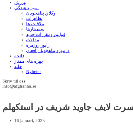
ورزش
امورپناهندگي
وکلاي پناهجويان
تظاهرات
ملاقات ها
سيمينارها
قوانين ومقررات جديد
مقالات
راپور روزمره
درمورد پناهجويان افغان
فاتحه
چهره های ممتاز
خانه
Nyheter
Skriv till oss
info@afghanha.se
سرت لایف جاوید شریف در استکهلم
16 januari, 2025