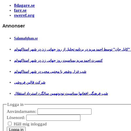
8dagare.se
farr.se
sweref.org
Annonser
Salamafghan.se
”کابل جان” توسط احمد مرید در برنامه تجلیل از روز جهانی زن در شهر استاکهولم
کنسرت احمد مرید بمناسبت روز جهانی زن در شهر استاکهولم
شب غزل وشعر با مجتبی محب در شهر استاکهولم
شرکت قالین فروشی
شب فرهنگی افغانها بمناسبت نودونهمین سالگرد استرداد استقلال
Logga in
Användarnamn:
Lösenord:
Håll mig inloggad
Logga in