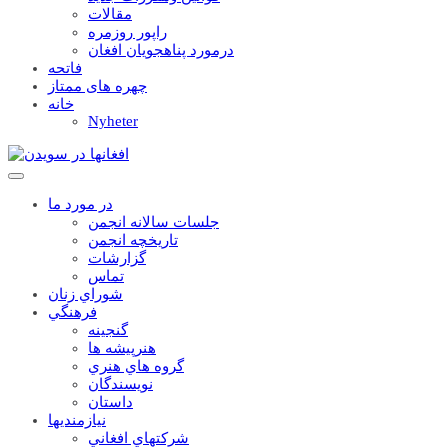
مقالات
راپور روزمره
درمورد پناهجويان افغان
فاتحه
چهره های ممتاز
خانه
Nyheter
در مورد ما
جلسات سالانه انجمن
تاریخچه انجمن
گزارشات
تماس
شوراي زنان
فرهنگي
گنجينه
هنرپيشه ها
گروه هاي هنري
نويسندگان
داستان
نيازمنديها
شرکتهاي افغاني