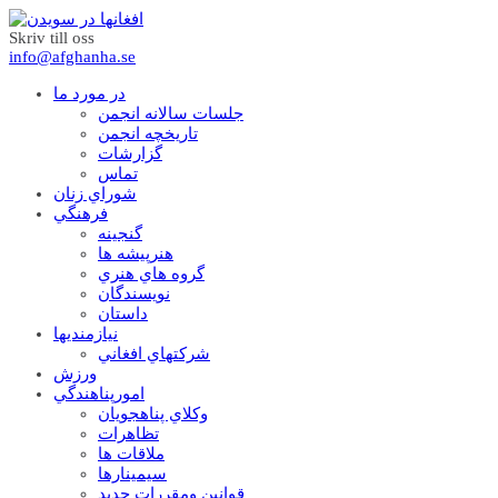
Skriv till oss
info@afghanha.se
در مورد ما
جلسات سالانه انجمن
تاریخچه انجمن
گزارشات
تماس
شوراي زنان
فرهنگي
گنجينه
هنرپيشه ها
گروه هاي هنري
نويسندگان
داستان
نيازمنديها
شرکتهاي افغاني
ورزش
امورپناهندگي
وکلاي پناهجويان
تظاهرات
ملاقات ها
سيمينارها
قوانين ومقررات جديد