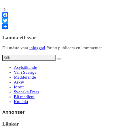
Dela
Facebook
Twitter
Dela
Lämna ett svar
Du måste vara
inloggad
för att publicera en kommentar.
Asylsökande
Val i Sverige
Meddelande
Arkiv
Idrott
Svenska Press
Bli medlem
Kontakt
Annonser
Länkar