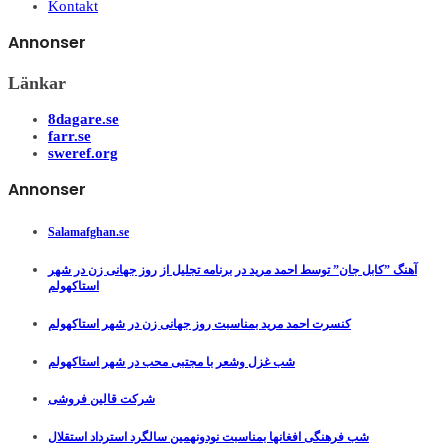
Kontakt
Annonser
Länkar
8dagare.se
farr.se
sweref.org
Annonser
Salamafghan.se
آهنگ ”کابل جان” توسط احمد مرید در برنامه تجلیل از روز جهانی زن در شهر
استاکهولم
کنسرت احمد مرید بمناسبت روز جهانی زن در شهر استاکهولم
شب غزل وشعر با مجتبی محب در شهر استاکهولم
شرکت قالین فروشی
شب فرهنگی افغانها بمناسبت نودونهمین سالگرد استرداد استقلال