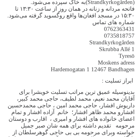
(Strandkyrkogården)به خاک سپرده می‌شود.
فاتحه مردانه و زنانه در همان روز از ساعت ۱۳:۳۰ تا
۱۵:۳۰ در مسجد افغان‌ها واقع روگسوید گرفته می‌شود.
شماره های تماس
0762363431
0735818757
Strandkyrkogården
Skrubba Allé 1
Tyresö
Moskens adress
Hardemogatan 1 12467 Bandhagen
ابراز تسلیت :
بدینوسیله عمیق ترین مراتب تسلیت خویشرا برای
آقایان محمد نعیم، محمد لطیف، حاجی محمد کبیر،
داریوش افشار، حاجی محمد امین ، حاجی محمدحسین
افشارو محمد ظاهر افشار؛ خانم آزاده افشار و تمام
اعضای خانواده های افشار و امیری ، اقارب و دوستان
مرحومه تقدیم داشته برای همه شان صبر جمیل
خواسته وبرای مرحومه بی بی حاجی گوهرسلطان از