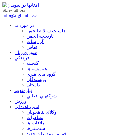
Skriv till oss
info@afghanha.se
در مورد ما
جلسات سالانه انجمن
تاریخچه انجمن
گزارشات
تماس
شوراي زنان
فرهنگي
گنجينه
هنرپيشه ها
گروه هاي هنري
نويسندگان
داستان
نيازمنديها
شرکتهاي افغاني
ورزش
امورپناهندگي
وکلاي پناهجويان
تظاهرات
ملاقات ها
سيمينارها
قوانين ومقررات جديد