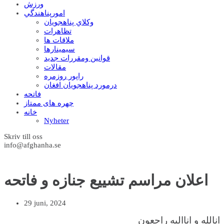
ورزش
امورپناهندگي
وکلاي پناهجويان
تظاهرات
ملاقات ها
سيمينارها
قوانين ومقررات جديد
مقالات
راپور روزمره
درمورد پناهجويان افغان
فاتحه
چهره های ممتاز
خانه
Nyheter
Skriv till oss
info@afghanha.se
اعلان مراسم تشییع جنازه و فاتحه
29 juni, 2024
انالله و اناالیه راجعون