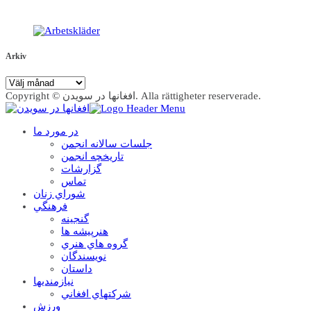
Arkiv
Arkiv
Copyright © افغانها در سویدن. Alla rättigheter reserverade.
در مورد ما
جلسات سالانه انجمن
تاریخچه انجمن
گزارشات
تماس
شوراي زنان
فرهنگي
گنجينه
هنرپيشه ها
گروه هاي هنري
نويسندگان
داستان
نيازمنديها
شرکتهاي افغاني
ورزش