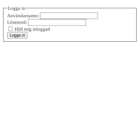
Logga in
Användarnamn:
Lösenord:
Håll mig inloggad
Logga in