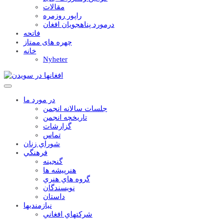
مقالات
راپور روزمره
درمورد پناهجويان افغان
فاتحه
چهره های ممتاز
خانه
Nyheter
در مورد ما
جلسات سالانه انجمن
تاریخچه انجمن
گزارشات
تماس
شوراي زنان
فرهنگي
گنجينه
هنرپيشه ها
گروه هاي هنري
نويسندگان
داستان
نيازمنديها
شرکتهاي افغاني