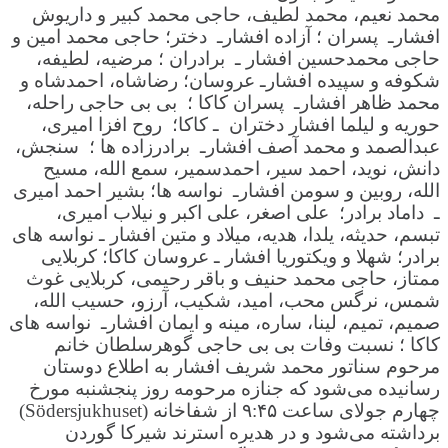
محمد نعیم، محمد لطیف، حاجی محمد کبیر و داریوش
افشارـ پسران ؛ آزاده افشارـ دختر؛ حاجی محمد امین و
حاجی محمدحسین افشار ـ برادران ؛ مرضیه، لطیفه،
شکوفه و سپیده افشارـ عروسان؛ رضاشاه، احمدشاه و
محمد ظاهر افشارـ پسران کاکا ؛ بی بی حاجی راحله،
حوریه و لیلما افشار دختران ـ کاکا؛ روح افزا امیری،
عبدالصمد و محمد آصف افشارـ برادرزاده ها ؛ سنجش،
دانش، نوید، احمد سیر، احمدسمیر، سمع الله، مسیح
الله، روبین و سومن افشارـ نواسه ها؛ بشیر احمد امیری
ـ داماد برادر؛ علی اصغر، علی اکبر و نیلاب امیری،
تبسم، حدیثه، یلدا، هدیه، میلاد و متین افشار ـ نواسه های
برادر؛ شهلا و ویکتوریا افشار ـ عروسان کاکا؛ کربلایی
ممتاز، حاجی محمد حنیف و باقر رحیمی، کربلایی غوث
شمس، نرگس محب، امید، شکیب، آرزو، حسیب الله،
صمیم، تمیم، لینا، ساره، مینه و ایمان افشارـ نواسه های
کاکا ؛
نسبت وفات بی بی حاجی گوهرسلطان خانم
مرحوم سناتور محمد شریف افشار به اطلاع دوستان
رسانیده می‌شود که جنازه مرحومه روز پنجشنبه مورخ
چهارم جولای ساعت ۹:۴۵ از شفاخانه (Södersjukhuset)
برداشته می‌شود و در هدیره استرند شیرکا گوردن